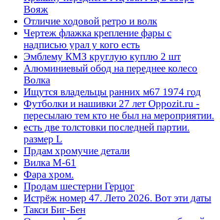
Вояж
Отличие ходовой ретро и волк
Чертеж флажка крепление фары с
надписью урал у кого есть
Эмблему КМЗ круглую куплю 2 шт
Алюминиевый обод на переднее колесо
Волка
Ищутся владельцы ранних м67 1974 год
Футболки и нашивки 27 лет Oppozit.ru -
пересылаю тем кто не был на мероприятии.
есть две толстовки последней партии.
размер L
Прдам хромучие детали
Вилка М-61
Фара хром.
Продам шестерни Герцог
Истрёж номер 47. Лето 2026. Вот эти даты
Такси Биг-Бен