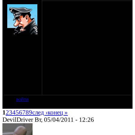
SHTRLZ_admin
1-3 июля. 2011
Официально объявляю, что этот Синёж,
по совсместительству со стандартной
мотопьянкой, является еще и местом
проведения оппозитной свадьбы! 2-го
на сайте: апр-99
числа к обеду на поляну подтянутся
нахождение:
молодожены, так что готовьтесь
Москва
встречать, поздравлять, гулять, бузить и
прочее, как полагается на свадьбе.
З.Ы. торт в молодоженов не кидать,
алкоголем и другими напитками не
поливать. Давайте попробуем хотя бы на
один день прикинуться
цивилизованными людьми.
И не зубудьте про подарки молодожёнам)
войти
1
2
3
4
5
6
7
8
9
след ›
конец »
DevilDriver Вт, 05/04/2011 - 12:26