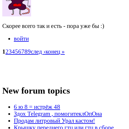
Скорее всего так и есть - пора уже бы :)
войти
1
2
3
4
5
6
7
8
9
след ›
конец »
New forum topics
6 ю 8 = истрёж 48
Здох Telegram , помогитеклОпОна
Продам литровый Урал кастом!
Крышку переднего гтц или гтц в сборе