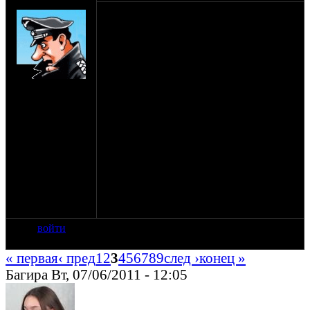
SHTRLZ_admin
1-3 июля. 2011
Официально объявляю, что этот Синёж,
по совсместительству со стандартной
мотопьянкой, является еще и местом
проведения оппозитной свадьбы! 2-го
на сайте: апр-99
числа к обеду на поляну подтянутся
нахождение:
молодожены, так что готовьтесь
Москва
встречать, поздравлять, гулять, бузить и
прочее, как полагается на свадьбе.
З.Ы. торт в молодоженов не кидать,
алкоголем и другими напитками не
поливать. Давайте попробуем хотя бы на
один день прикинуться
цивилизованными людьми.
И не зубудьте про подарки молодожёнам)
войти
« первая
‹ пред
1
2
3
4
5
6
7
8
9
след ›
конец »
Багира Вт, 07/06/2011 - 12:05