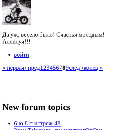
Да уж, весело было! Счастья молодым!
Аллилуя!!!
войти
« первая
‹ пред
1
2
3
4
5
6
7
8
9
след ›
конец »
New forum topics
6 ю 8 = истрёж 48