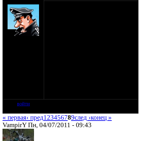
SHTRLZ_admin
1-3 июля. 2011
Официально объявляю, что этот Синёж,
по совсместительству со стандартной
мотопьянкой, является еще и местом
проведения оппозитной свадьбы! 2-го
на сайте: апр-99
числа к обеду на поляну подтянутся
нахождение:
молодожены, так что готовьтесь
Москва
встречать, поздравлять, гулять, бузить и
прочее, как полагается на свадьбе.
З.Ы. торт в молодоженов не кидать,
алкоголем и другими напитками не
поливать. Давайте попробуем хотя бы на
один день прикинуться
цивилизованными людьми.
И не зубудьте про подарки молодожёнам)
войти
« первая
‹ пред
1
2
3
4
5
6
7
8
9
след ›
конец »
VampirY Пн, 04/07/2011 - 09:43