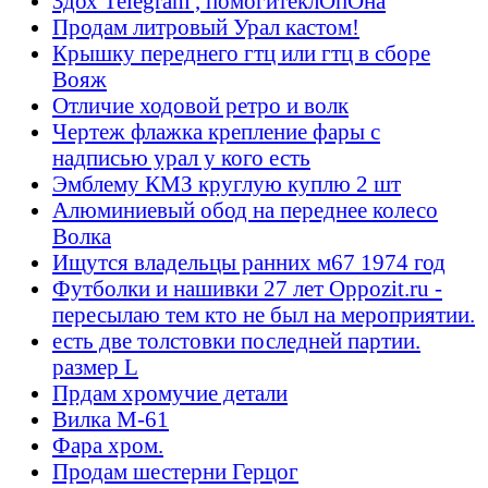
Здох Telegram , помогитеклОпОна
Продам литровый Урал кастом!
Крышку переднего гтц или гтц в сборе
Вояж
Отличие ходовой ретро и волк
Чертеж флажка крепление фары с
надписью урал у кого есть
Эмблему КМЗ круглую куплю 2 шт
Алюминиевый обод на переднее колесо
Волка
Ищутся владельцы ранних м67 1974 год
Футболки и нашивки 27 лет Oppozit.ru -
пересылаю тем кто не был на мероприятии.
есть две толстовки последней партии.
размер L
Прдам хромучие детали
Вилка М-61
Фара хром.
Продам шестерни Герцог