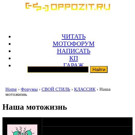
ЧИТАТЬ
МОТОФОРУМ
НАПИСАТЬ
КП
ГАРАЖ
Home
›
Форумы
›
СВОЙ СТИЛЬ
›
КЛАССИК
› Наша
мотожизнь
Наша мотожизнь
оппозитчик Рома
02-01-14 18:17
Подарил мне его отец, на новый год, был