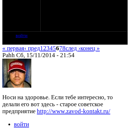
Он 1994 года немного убит, борохлит
коробка, кое-где помятый. Но внутри я
думаю он новый так как пробег 2650
километров. И я решил время зимой не
терять, а начать его ремонтировать.
войти
« первая
‹ пред
1
2
3
4
5
6
7
8
след ›
конец »
Pahh Сб, 15/11/2014 - 21:54
Носи на здоровье. Если тебе интересно, то
делали его вот здесь - старое советское
предприятие
http://www.zavod-kontakt.ru/
войти