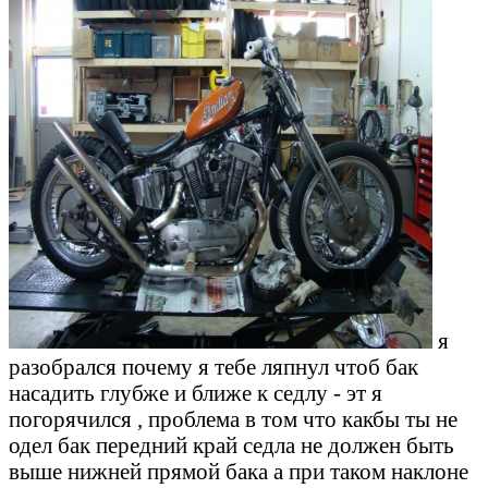
я
разобрался почему я тебе ляпнул чтоб бак
насадить глубже и ближе к седлу - эт я
погорячился , проблема в том что какбы ты не
одел бак передний край седла не должен быть
выше нижней прямой бака а при таком наклоне