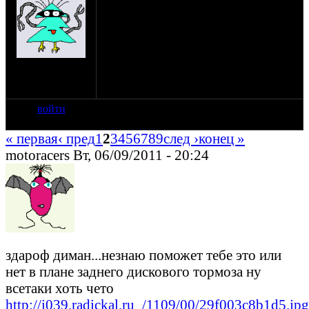
старой шкурки в новое обличие.
По определенным причинам (колхоз) мне
пришлось умертвить зверька. Но так как
урала жалко, да и вообще он тру, решил
строить его по новой. И будет он...
на сайте: янв-70
Боббером!
нахождение:
Тверь
войти
« первая
‹ пред
1
2
3
4
5
6
7
8
9
след ›
конец »
motoracers Вт, 06/09/2011 - 20:24
здароф диман...незнаю поможет тебе это или
нет в плане заднего дискового тормоза ну
всетаки хоть чето
http://i039.radickal.ru_/1109/00/29f003c8b1d5.jpg