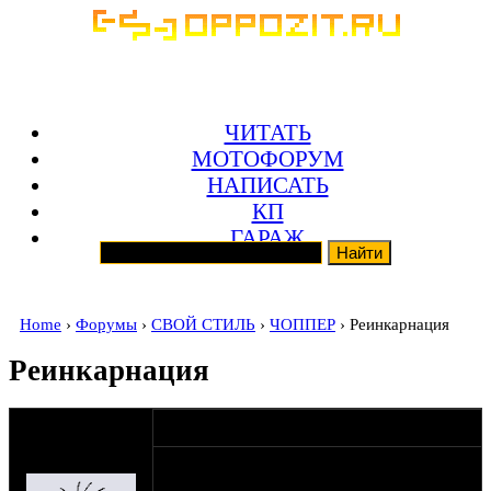
ЧИТАТЬ
МОТОФОРУМ
НАПИСАТЬ
КП
ГАРАЖ
Home
›
Форумы
›
СВОЙ СТИЛЬ
›
ЧОППЕР
› Реинкарнация
Реинкарнация
оппозитчик
22-08-11 7:48
Anonymous
В этой теме я буду выкладывать
(пешеход)
материалы о переселении души урала из