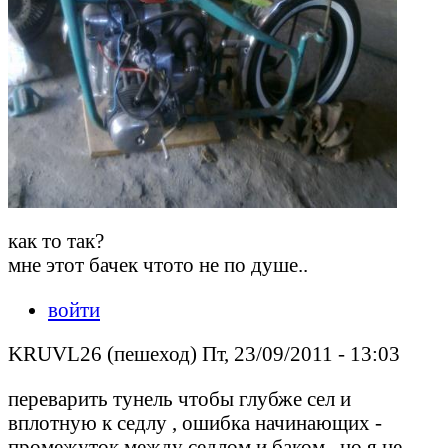
как то так?
мне этот бачек чтото не по душе..
войти
KRUVL26 (пешеход) Пт, 23/09/2011 - 13:03
переварить тунель чтобы глубже сел и
вплотную к седлу , ошибка начинающих -
промежуток между седлом и баком , но я не