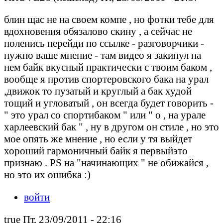
блин щас не на своем компе , но фотки тебе для
вдохновения обязалово скину , а сейчас не
поленись перейди по ссылке - разговорчики -
нужно ваше мнение - там видео я закинул на
нем байк вкусный практически с твоим баком ,
вообще я против спортеровского бака на урал
,движок то пузатый и круглый а бак худой
тощий и угловатый , он всегда будет говорить -
" это урал со спортибаком " или " о , на урале
харлеевский бак " , ну в другом он стиле , но это
мое опять же мнение , но если у тя выйдет
хороший гармоничный байк я первыйэто
признаю . PS на "начинающих " не обижайся ,
но это их ошибка :)
войти
true Пт, 23/09/2011 - 22:16