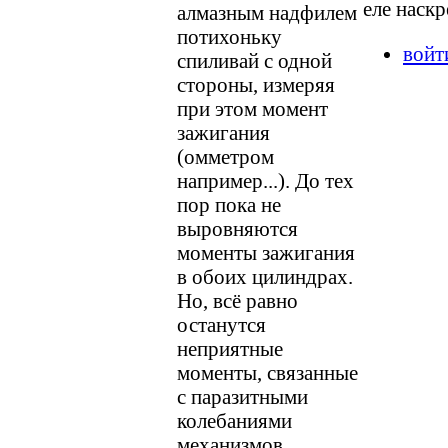
еле наскрё
алмазным надфилем
потихоньку
войт
спиливай с одной
стороны, измеряя
при этом момент
зажигания
(омметром
например...). До тех
пор пока не
выровняются
моменты зажигания
в обоих цилиндрах.
Но, всё равно
останутся
неприятные
моменты, связанные
с паразитными
колебаниями
механизмов