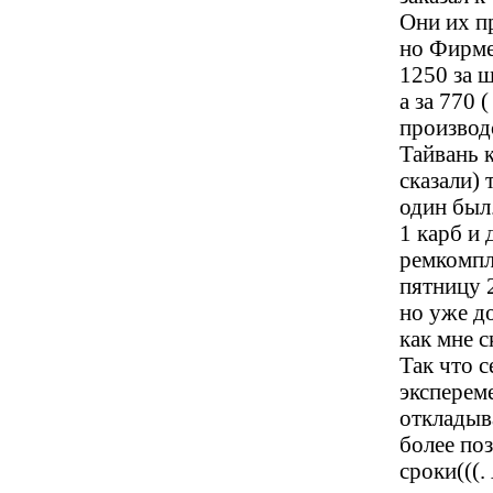
Они их п
но Фирме
1250 за ш
а за 770 (
производ
Тайвань 
сказали) 
один был.
1 карб и 
ремкомпл
пятницу 
но уже д
как мне ск
Так что с
эксперем
откладыв
более по
сроки(((.