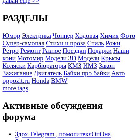
давай ещё >>
РАЗДЕЛЫ
Юмор
Электрика
Чоппер
Ходовая
Химия
Фото
Супер-самопал
Стихи и проза
Стиль
Рожи
Ретро
Ремонт
Разное
Поездки
Подарки
Наши
кони
Мотомир
Модели 3D
Модели
Крысы
Коляски
Карбюраторы
КМЗ
ИМЗ
Закон
Зажигание
Двигатель
Байки про байки
Авто
oppozit.ru
Honda
BMW
more tags
Активные обсуждения
форума
Здох Telegram , помогитеклОпОна