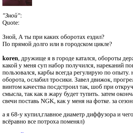
"Зной"
:
Quote:
Зной, А ты при каких оборотах ездил?
По прямой долго или в городском цикле?
koren
, дружище я в городе катался, обороты дер
какой у меня суп набор получился, нареканий пок
пользовался, карбы всегда регулирую по опыту. 
оборота, ослабил тросики. Завел движок, прогр
винтом качества посдстроил так, шоб при откруч
смысла, так как в жару будет тупить. затем око
свечи поставь NGK, как у меня на фотке. за сезо
а я 68-у купил,главное диаметр диффузора и чего
всёравно все потроха поменял)