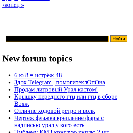
›
конец »
New forum topics
6 ю 8 = истрёж 48
Здох Telegram , помогитеклОпОна
Продам литровый Урал кастом!
Крышку переднего гтц или гтц в сборе
Вояж
Отличие ходовой ретро и волк
Чертеж флажка крепление фары с
надписью урал у кого есть
Эмблему КМЗ круглую куплю 2 шт