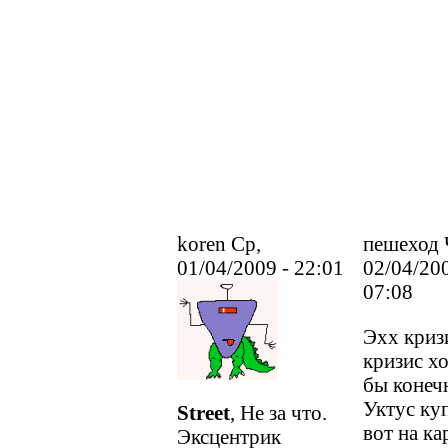
koren Ср,
пешеход 
01/04/2009 - 22:01
02/04/200
07:08
Эхх криз
кризис х
бы конеч
Уктус ку
Street
, Не за что.
вот на ка
Эксцентрик