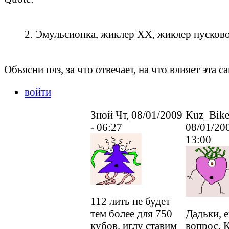
2. Эмульсионка, жиклер ХХ, жиклер пусково
Объясни плз, за что отвечает, на что влияет эта 
войти
Зной Чт, 08/01/2009
Kuz_Bike
- 06:27
08/01/200
13:00
112 лить не будет
тем более для 750
Дадьки, 
кубов. иглу ставим
вопрос. К