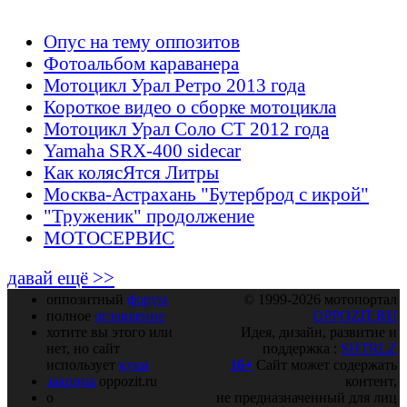
Опус на тему оппозитов
Фотоальбом караванера
Мотоцикл Урал Ретро 2013 года
Короткое видео о сборке мотоцикла
Мотоцикл Урал Соло СТ 2012 года
Yamaha SRX-400 sidecar
Как колясЯтся Литры
Москва-Астрахань "Бутерброд с икрой"
"Труженик" продолжение
МОТОСЕРВИС
давай ещё >>
оппозитный
форум
© 1999-2026 мотопортал
полное
оглавление
OPPOZIT.RU
хотите вы этого или
Идея, дизайн, развитие и
нет, но сайт
поддержка :
SHTRLZ
использует
куки
16+
Сайт может содержать
закрома
oppozit.ru
контент,
о
не предназначенный для лиц