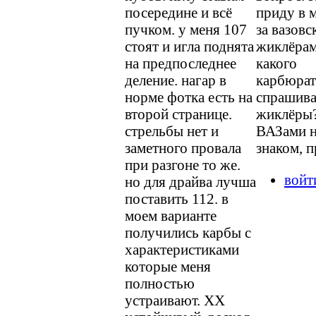
посередине и всё
приду в 
пучком. у меня 107
за вазов
стоят и игла поднята
жиклёрам
на предпоследнее
какого
деление. нагар в
карбюрат
норме фотка есть на
спрашива
второй странице.
жиклёры
стрельбы нет и
ВАЗами 
заметного провала
знаком, п
при разгоне то же.
войт
но для драйва лучша
поставить 112. в
моем варианте
получились карбы с
характеристиками
которые меня
полностью
устраивают. ХХ