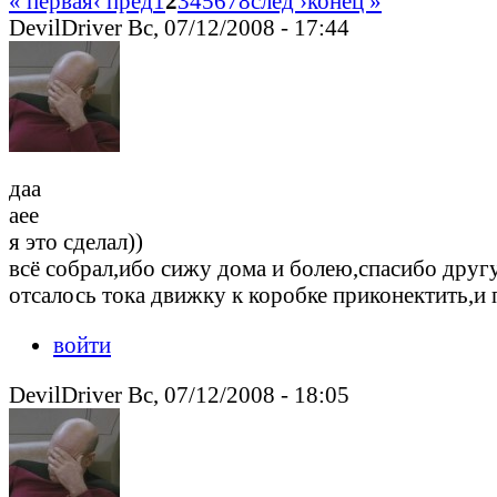
« первая
‹ пред
1
2
3
4
5
6
7
8
след ›
конец »
DevilDriver Вс, 07/12/2008 - 17:44
даа
аее
я это сделал))
всё собрал,ибо сижу дома и болею,спасибо другу
отсалось тока движку к коробке приконектить,и п
войти
DevilDriver Вс, 07/12/2008 - 18:05