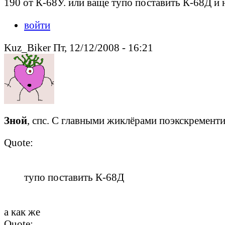
190 от К-68У. или ваще тупо поставить К-68Д и 
войти
Kuz_Biker Пт, 12/12/2008 - 16:21
Зной
, спс. С главными жиклёрами поэкскремент
Quote:
тупо поставить К-68Д
а как же
Quote: