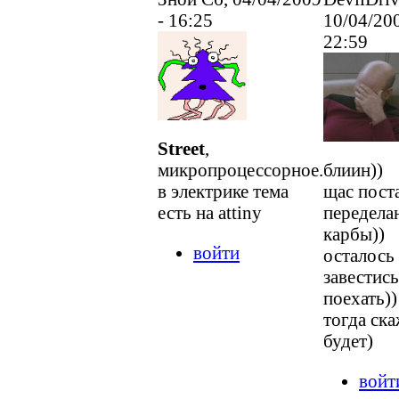
- 16:25
10/04/200
22:59
Street
,
микропроцессорное.
блиин))
в электрике тема
щас пост
есть на attiny
передела
карбы))
войти
осталось
завестись
поехать))
тогда ска
будет)
войт