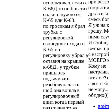
при резк
использовал. если от
открыти
К-68Д то он богатит
дросселя
сильно. нужно от
смесь бог
К-65 или К-63.
Я уж на 
по тросикам я брал
грешу. М
трубки с
ними слу
регулировкой
И вообще
свободного хода от
вечная п
К-65 но
с настро
регулировку убрал а
МОЕГО м
оставил на крышке
Кому не
к-68Д . у трубки
настраив
пришлось
всех всё 
подтачивать
а вот себ
резьбовую часть
не могу..
шоб она вошла в
обидно((
регулировочный
винт. когда первый
войт
раз ставил то же