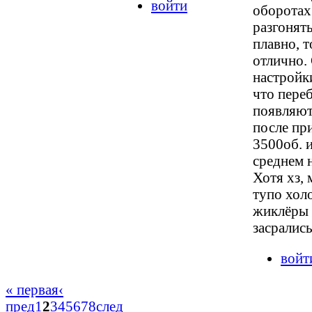
войти
оборотах;
разгонят
плавно, т
отлично.
настройки
что пере
появляют
после пр
3500об. 
среднем н
Хотя хз,
тупо хол
жиклёры
засрались.
войт
« первая
‹
пред
1
2
3
4
5
6
7
8
след