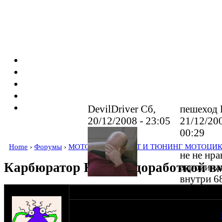
DevilDriver Сб,
пешеход 
20/12/2008 - 23:05
21/12/200
00:29
Home
›
Форумы
›
MOTOFAQ : РЕМОНТ И ТЮНИНГ МОТОЦИК
не не нра
Карбюратор К-68Д с доработкой вме
аэродина
внутри 68
к-65 все 
она с
мужчина Зной
18-06-08 13:30
хотя это
дырочками,значит
Просмотрел на сайте ТД ПЕКАР характерист
только п
по ней идёт
........................................К-65Т К-68У К-68Д