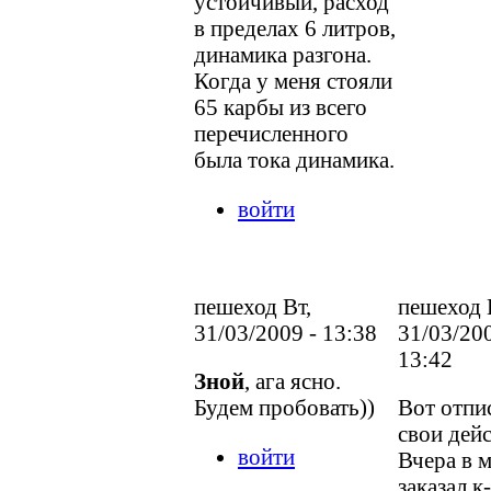
устойчивый, расход
в пределах 6 литров,
динамика разгона.
Когда у меня стояли
65 карбы из всего
перечисленного
была тока динамика.
войти
пешеход Вт,
пешеход 
31/03/2009 - 13:38
31/03/200
13:42
Зной
, ага ясно.
Будем пробовать))
Вот отп
свои дей
войти
Вчера в м
заказал к