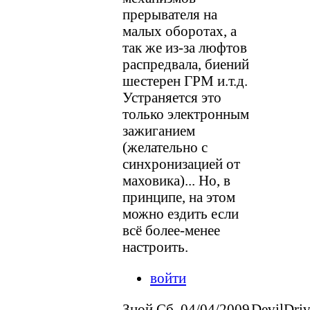
прерывателя на
малых оборотах, а
так же из-за люфтов
распредвала, биений
шестерен ГРМ и.т.д.
Устраняется это
только электронным
зажиганием
(желательно с
синхронизацией от
маховика)... Но, в
принципе, на этом
можно ездить если
всё более-менее
настроить.
войти
Зной Сб, 04/04/2009
DevilDriv