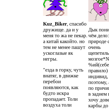
Kuz_Biker
, спасибо
дружище. да и у
Дык пони
меня то жа не пекар.
чём дело:
а китай какойто. но
природе 
тем не менее пашут
очень
ускоглазые як
щепетиль
негры.
мозгое*
%ий(себе
"езда в горку, чуть
правило)
внатяг, в движке
индивид,
перебои
поэтому, 
появляются, как
по причи
будто искра
в заднем
пропадает. Толи
хочу дов
воздуха толи
карбы до