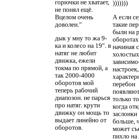
горючки не хватает,
)))))))
не понял ещё.
Вцелом очень
А если се
доволен."
такие пе
были на 
дык у мну то жа 9-
оборотах
ка и колесо на 19". в
начиная с
натяг не любит
холостых
движка, ежели
зависимо
токма по прямой, а
настроек,
так 2000-4000
характер
оборотов мой
перебои
теперь рабочий
появляют
диапозон. не парься
только то
про натяг. крути
когда от
движку он мощь то
заслонки
выдает линейно от
больше, 
оборотов.
может съ
пихло на