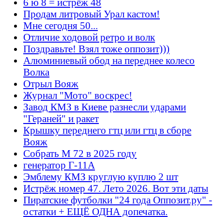
6 ю 8 = истрёж 48
Продам литровый Урал кастом!
Мне сегодня 50...
Отличие ходовой ретро и волк
Поздравьте! Взял тоже оппозит)))
Алюминиевый обод на переднее колесо
Волка
Отрыл Вояж
Журнал "Мото" воскрес!
Завод КМЗ в Киеве разнесли ударами
"Гераней" и ракет
Крышку переднего гтц или гтц в сборе
Вояж
Собрать М 72 в 2025 году
генератор Г-11А
Эмблему КМЗ круглую куплю 2 шт
Истрёж номер 47. Лето 2026. Вот эти даты
Пиратские футболки "24 года Оппозит.ру" -
остатки + ЕЩЁ ОДНА допечатка.