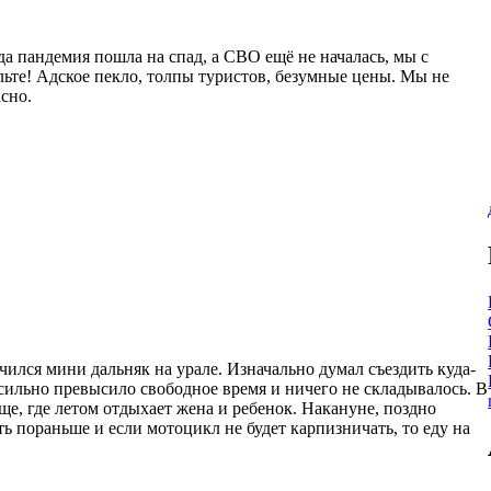
гда пандемия пошла на спад, а СВО ещё не началась, мы с
льте! Адское пекло, толпы туристов, безумные цены. Мы не
сно.
ился мини дальняк на урале. Изначально думал съездить куда-
л сильно превысило свободное время и ничего не складывалось. В
ще, где летом отдыхает жена и ребенок. Накануне, поздно
ть пораньше и если мотоцикл не будет карпизничать, то еду на