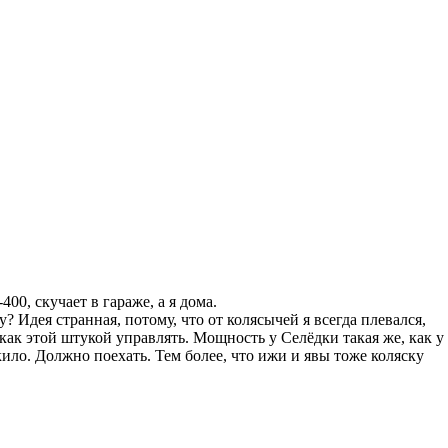
00, скучает в гараже, а я дома.
у? Идея странная, потому, что от колясычей я всегда плевался,
, как этой штукой управлять. Мощность у Селёдки такая же, как у
 кило. Должно поехать. Тем более, что ижи и явы тоже коляску