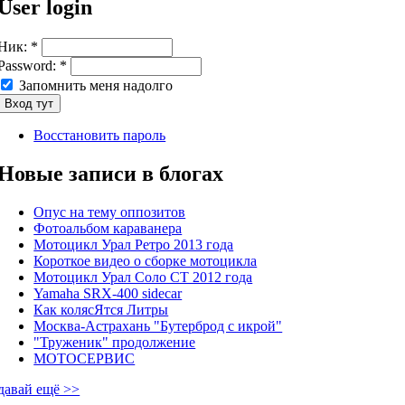
User login
Ник:
*
Password:
*
Запомнить меня надолго
Восстановить пароль
Новые записи в блогах
Опус на тему оппозитов
Фотоальбом караванера
Мотоцикл Урал Ретро 2013 года
Короткое видео о сборке мотоцикла
Мотоцикл Урал Соло СТ 2012 года
Yamaha SRX-400 sidecar
Как колясЯтся Литры
Москва-Астрахань "Бутерброд с икрой"
"Труженик" продолжение
МОТОСЕРВИС
давай ещё >>