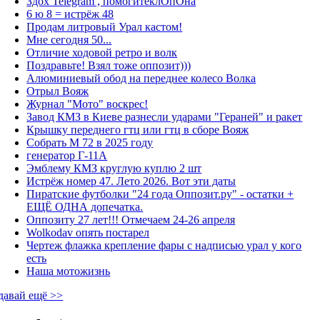
Здох Telegram , помогитеклОпОна
6 ю 8 = истрёж 48
Продам литровый Урал кастом!
Мне сегодня 50...
Отличие ходовой ретро и волк
Поздравьте! Взял тоже оппозит)))
Алюминиевый обод на переднее колесо Волка
Отрыл Вояж
Журнал "Мото" воскрес!
Завод КМЗ в Киеве разнесли ударами "Гераней" и ракет
Крышку переднего гтц или гтц в сборе Вояж
Собрать М 72 в 2025 году
генератор Г-11А
Эмблему КМЗ круглую куплю 2 шт
Истрёж номер 47. Лето 2026. Вот эти даты
Пиратские футболки "24 года Оппозит.ру" - остатки +
ЕЩЁ ОДНА допечатка.
Оппозиту 27 лет!!! Отмечаем 24-26 апреля
Wolkodav опять постарел
Чертеж флажка крепление фары с надписью урал у кого
есть
Наша мотожизнь
давай ещё >>