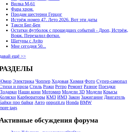
Вилка М-61
Фара хром.
Продам шестерни Герцог
Истрёж номер 47. Лето 2026. Вот эти даты
Такси Биг-Бен
Остатки футболок с прошедших событий - Дроп, Истрёж,
Вояж. Перезалил фотки.
Шатуны с Avito
Мне сегодня 50...
давай ещё >>
РАЗДЕЛЫ
Юмор
Электрика
Чоппер
Ходовая
Химия
Фото
Супер-самопал
Стихи и проза
Стиль
Рожи
Ретро
Ремонт
Разное
Поездки
Подарки
Наши кони
Мотомир
Модели 3D
Модели
Крысы
Коляски
Карбюраторы
КМЗ
ИМЗ
Закон
Зажигание
Двигатель
Байки про байки
Авто
oppozit.ru
Honda
BMW
more tags
Активные обсуждения форума