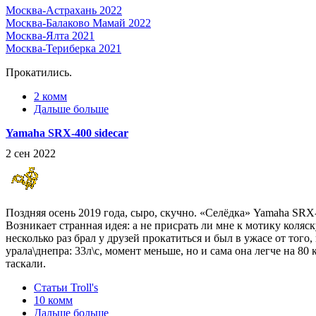
Москва-Астрахань 2022
Москва-Балаково Мамай 2022
Москва-Ялта 2021
Москва-Териберка 2021
Прокатились.
2 комм
Дальше больше
Yamaha SRX-400 sidecar
2 сен 2022
Поздняя осень 2019 года, сыро, скучно. «Селёдка» Yamaha SRX-4
Возникает странная идея: а не присрать ли мне к мотику коляск
несколько раз брал у друзей прокатиться и был в ужасе от того
урала\днепра: 33л\с, момент меньше, но и сама она легче на 80
таскали.
Статьи Troll's
10 комм
Дальше больше