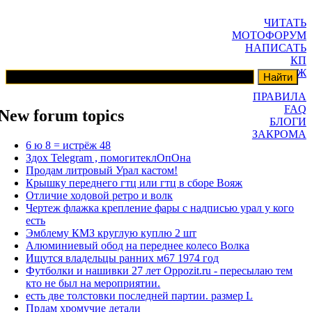
ЧИТАТЬ
МОТОФОРУМ
НАПИСАТЬ
КП
ГАРАЖ
ПРАВИЛА
FAQ
New forum topics
БЛОГИ
ЗАКРОМА
6 ю 8 = истрёж 48
Здох Telegram , помогитеклОпОна
Продам литровый Урал кастом!
Крышку переднего гтц или гтц в сборе Вояж
Отличие ходовой ретро и волк
Чертеж флажка крепление фары с надписью урал у кого
есть
Эмблему КМЗ круглую куплю 2 шт
Алюминиевый обод на переднее колесо Волка
Ищутся владельцы ранних м67 1974 год
Футболки и нашивки 27 лет Oppozit.ru - пересылаю тем
кто не был на мероприятии.
есть две толстовки последней партии. размер L
Прдам хромучие детали