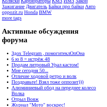
Коляски
Карбюраторы
КМЗ
ИМЗ
Закон
Зажигание
Двигатель
Байки про байки
Авто
oppozit.ru
Honda
BMW
more tags
Активные обсуждения
форума
Здох Telegram , помогитеклОпОна
6 ю 8 = истрёж 48
Продам литровый Урал кастом!
Мне сегодня 50...
Отличие ходовой ретро и волк
Поздравьте! Взял тоже оппозит)))
Алюминиевый обод на переднее колесо
Волка
Отрыл Вояж
Журнал "Мото" воскрес!