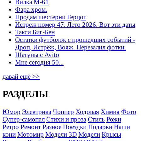
Вилка М-61
Фара хром.
Продам шестерни Герцог
Истрёж номер 47. Лето 2026. Вот эти даты
Такси Биг-Бен
Остатки футболок с прошедших событий -
Дроп, Истрёж, Вояж. Перезалил фотки.
Шатуны с Avito
Мне сегодня 50...
давай ещё >>
РАЗДЕЛЫ
Юмор
Электрика
Чоппер
Ходовая
Химия
Фото
Супер-самопал
Стихи и проза
Стиль
Рожи
Ретро
Ремонт
Разное
Поездки
Подарки
Наши
кони
Мотомир
Модели 3D
Модели
Крысы