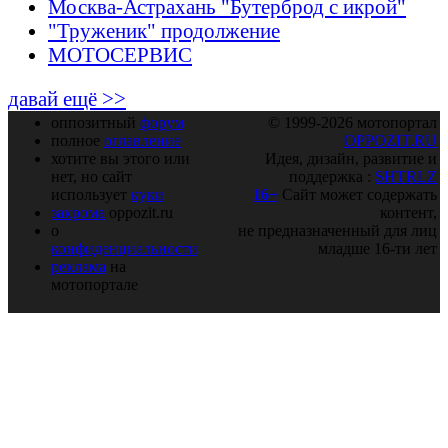
Москва-Астрахань "Бутерброд с икрой"
"Труженик" продолжение
МОТОСЕРВИС
давай ещё >>
оппозитный
форум
© 1999-2026 мотопортал
полное
оглавление
OPPOZIT.RU
хотите вы этого или
Идея, дизайн, развитие и
нет, но сайт
поддержка :
SHTRLZ
использует
куки
16+
Сайт может содержать
закрома
oppozit.ru
контент,
о
не предназначенный для лиц
конфиденциальности
младше 16-ти лет
реклама
на
мотопортале