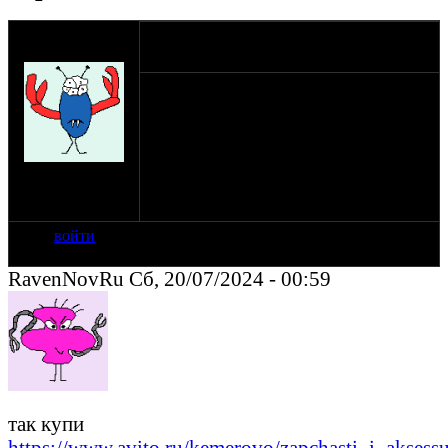
оппозитчик
18-07-24 11:16
Бугагашка
Очень хочу купить прокладки клапанных
крышек на Волка/Вояжа/Герап и т.д.
Москва.
+7 906 764 71 50 - ватсап
на сайте: май-15
нахождение:
Москва
войти
RavenNovRu Сб, 20/07/2024 - 00:59
так купи
https://www.avito.ru/kemerovo/zapchasti_i_aksess