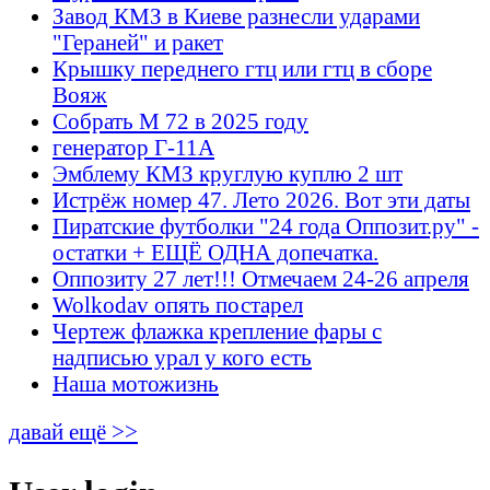
Завод КМЗ в Киеве разнесли ударами
"Гераней" и ракет
Крышку переднего гтц или гтц в сборе
Вояж
Собрать М 72 в 2025 году
генератор Г-11А
Эмблему КМЗ круглую куплю 2 шт
Истрёж номер 47. Лето 2026. Вот эти даты
Пиратские футболки "24 года Оппозит.ру" -
остатки + ЕЩЁ ОДНА допечатка.
Оппозиту 27 лет!!! Отмечаем 24-26 апреля
Wolkodav опять постарел
Чертеж флажка крепление фары с
надписью урал у кого есть
Наша мотожизнь
давай ещё >>