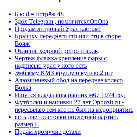
6 ю 8 = истрёж 48
Здох Telegram , помогитеклОпОна
Продам литровый Урал кастом!
Крышку переднего гтц или гтц в сборе
Вояж
Отличие ходовой ретро и волк
Чертеж флажка крепление фары с
надписью урал у кого есть
Эмблему КМЗ круглую куплю 2 шт
Алюминиевый обод на переднее колесо
Волка
Ищутся владельцы ранних м67 1974 год
Футболки и нашивки 27 лет Oppozit.ru -
пересылаю тем кто не был на мероприятии.
есть две толстовки последней партии.
размер L
Прдам хромучие детали