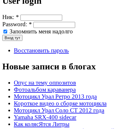
User login
Ник:
*
Password:
*
Запомнить меня надолго
Восстановить пароль
Новые записи в блогах
Опус на тему оппозитов
Фотоальбом караванера
Мотоцикл Урал Ретро 2013 года
Короткое видео о сборке мотоцикла
Мотоцикл Урал Соло СТ 2012 года
Yamaha SRX-400 sidecar
Как колясЯтся Литры