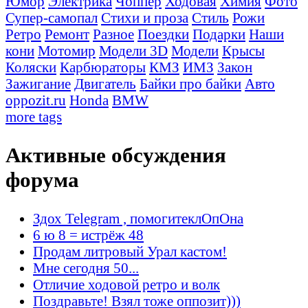
Юмор
Электрика
Чоппер
Ходовая
Химия
Фото
Супер-самопал
Стихи и проза
Стиль
Рожи
Ретро
Ремонт
Разное
Поездки
Подарки
Наши
кони
Мотомир
Модели 3D
Модели
Крысы
Коляски
Карбюраторы
КМЗ
ИМЗ
Закон
Зажигание
Двигатель
Байки про байки
Авто
oppozit.ru
Honda
BMW
more tags
Активные обсуждения
форума
Здох Telegram , помогитеклОпОна
6 ю 8 = истрёж 48
Продам литровый Урал кастом!
Мне сегодня 50...
Отличие ходовой ретро и волк
Поздравьте! Взял тоже оппозит)))