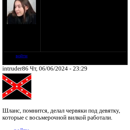
Продублирую еще здесь, вдруг кто
читает)
Нуждаюсь в вилке муфты (которая из
кпп) под девятого червяка. В адекватном
состоянии за адекватный прайс.
на сайте: ноя-08
нахождение:
Минское шоссе,
41 км,
Краснознаменск
войти
intruder86 Чт, 06/06/2024 - 23:29
Шланс, помнится, делал червяки под девятку,
которые с восьмерочной вилкой работали.