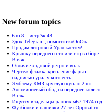
New forum topics
6 ю 8 = истрёж 48
Здох Telegram , помогитеклОпОна
Продам литровый Урал кастом!
Крышку переднего гтц или гтц в сборе
Вояж
Отличие ходовой ретро и волк
Чертеж флажка крепление фары с
надписью урал у кого есть
Эмблему КМЗ круглую куплю 2 шт
Алюминиевый обод на переднее колесо
Волка
Ищутся владельцы ранних м67 1974 год
Футболки и нашивки 27 лет Oppozit.ru -