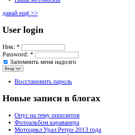
давай ещё >>
User login
Ник:
*
Password:
*
Запомнить меня надолго
Восстановить пароль
Новые записи в блогах
Опус на тему оппозитов
Фотоальбом караванера
Мотоцикл Урал Ретро 2013 года