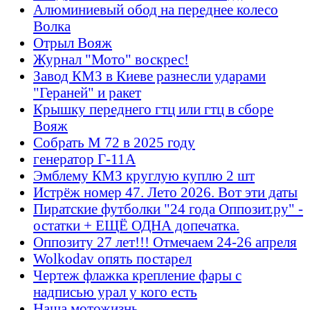
Алюминиевый обод на переднее колесо
Волка
Отрыл Вояж
Журнал "Мото" воскрес!
Завод КМЗ в Киеве разнесли ударами
"Гераней" и ракет
Крышку переднего гтц или гтц в сборе
Вояж
Собрать М 72 в 2025 году
генератор Г-11А
Эмблему КМЗ круглую куплю 2 шт
Истрёж номер 47. Лето 2026. Вот эти даты
Пиратские футболки "24 года Оппозит.ру" -
остатки + ЕЩЁ ОДНА допечатка.
Оппозиту 27 лет!!! Отмечаем 24-26 апреля
Wolkodav опять постарел
Чертеж флажка крепление фары с
надписью урал у кого есть
Наша мотожизнь