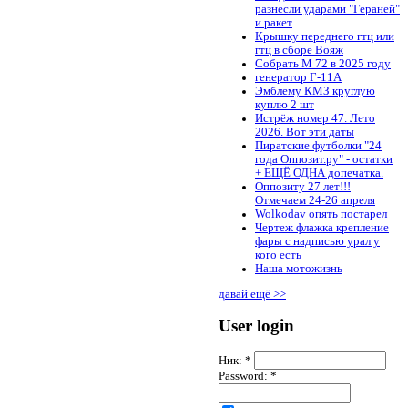
разнесли ударами "Гераней"
и ракет
Крышку переднего гтц или
гтц в сборе Вояж
Собрать М 72 в 2025 году
генератор Г-11А
Эмблему КМЗ круглую
куплю 2 шт
Истрёж номер 47. Лето
2026. Вот эти даты
Пиратские футболки "24
года Оппозит.ру" - остатки
+ ЕЩЁ ОДНА допечатка.
Оппозиту 27 лет!!!
Отмечаем 24-26 апреля
Wolkodav опять постарел
Чертеж флажка крепление
фары с надписью урал у
кого есть
Наша мотожизнь
давай ещё >>
User login
Ник:
*
Password:
*