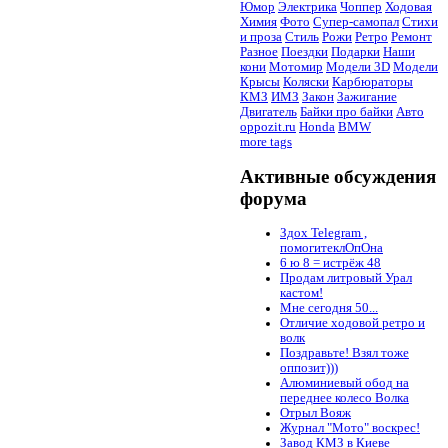
Юмор
Электрика
Чоппер
Ходовая
Химия
Фото
Супер-самопал
Стихи
и проза
Стиль
Рожи
Ретро
Ремонт
Разное
Поездки
Подарки
Наши
кони
Мотомир
Модели 3D
Модели
Крысы
Коляски
Карбюраторы
КМЗ
ИМЗ
Закон
Зажигание
Двигатель
Байки про байки
Авто
oppozit.ru
Honda
BMW
more tags
Активные обсуждения
форума
Здох Telegram ,
помогитеклОпОна
6 ю 8 = истрёж 48
Продам литровый Урал
кастом!
Мне сегодня 50...
Отличие ходовой ретро и
волк
Поздравьте! Взял тоже
оппозит)))
Алюминиевый обод на
переднее колесо Волка
Отрыл Вояж
Журнал "Мото" воскрес!
Завод КМЗ в Киеве