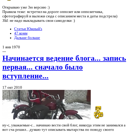
Открываю уже 3ю версию :)
Правила теже: встретил на дороге оппозит или оппозитчика,
сфотографируй и выложи сюда с описанием места и даты подстрела)
ЗЫ: не надо выкладывать свои самоделки :)
Статьи Южный's
47 комм
Дальше больше
1 янв 1970
---
Начинается ведение блога... запись
первая... сначало было
вступление...
17 окт 2010
ну-с, уважаемые-с... начинаю вести свой блог, никогда этим не занимался а
вот сча решил... думаю тут описывать мытарства по поводу своего