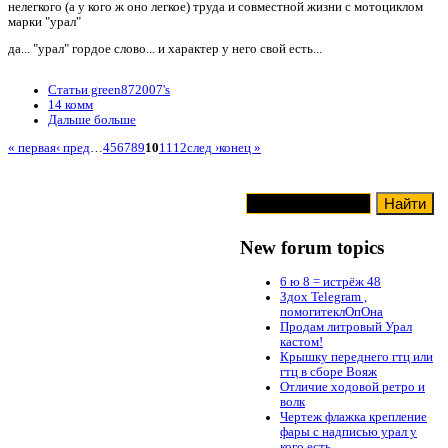
нелегкого (а у кого ж оно легкое) труда и совместной жизни с мотоциклом
марки "урал"
да... "урал" гордое слово... и характер у него свой есть...
Статьи green872007's
14 комм
Дальше больше
« первая
‹ пред
…
4
5
6
7
8
9
10
11
12
след ›
конец »
New forum topics
6 ю 8 = истрёж 48
Здох Telegram ,
помогитеклОпОна
Продам литровый Урал
кастом!
Крышку переднего гтц или
гтц в сборе Вояж
Отличие ходовой ретро и
волк
Чертеж флажка крепление
фары с надписью урал у
кого есть