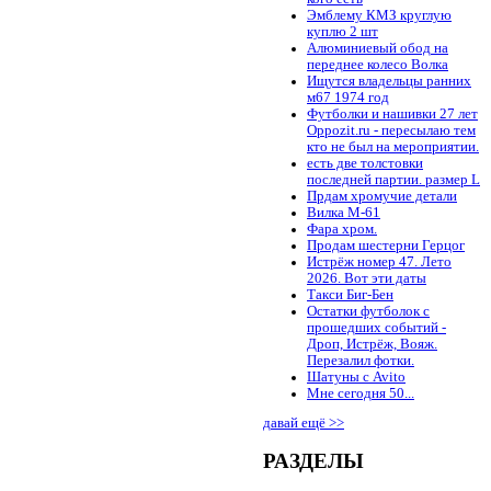
Эмблему КМЗ круглую
куплю 2 шт
Алюминиевый обод на
переднее колесо Волка
Ищутся владельцы ранних
м67 1974 год
Футболки и нашивки 27 лет
Oppozit.ru - пересылаю тем
кто не был на мероприятии.
есть две толстовки
последней партии. размер L
Прдам хромучие детали
Вилка М-61
Фара хром.
Продам шестерни Герцог
Истрёж номер 47. Лето
2026. Вот эти даты
Такси Биг-Бен
Остатки футболок с
прошедших событий -
Дроп, Истрёж, Вояж.
Перезалил фотки.
Шатуны с Avito
Мне сегодня 50...
давай ещё >>
РАЗДЕЛЫ