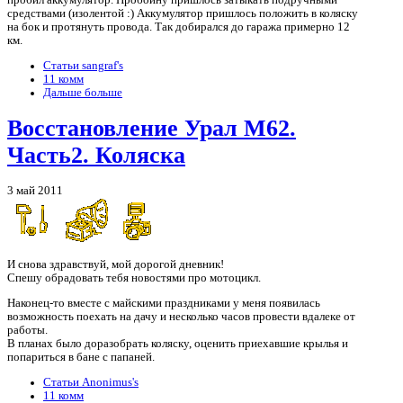
пробил аккумулятор. Пробоину пришлось затыкать подручными
средствами (изолентой :) Аккумулятор пришлось положить в коляску
на бок и протянуть провода. Так добирался до гаража примерно 12
км.
Статьи sangraf's
11 комм
Дальше больше
Восстановление Урал М62.
Часть2. Коляска
3 май 2011
И снова здравствуй, мой дорогой дневник!
Спешу обрадовать тебя новостями про мотоцикл.
Наконец-то вместе с майскими праздниками у меня появилась
возможность поехать на дачу и несколько часов провести вдалеке от
работы.
В планах было доразобрать коляску, оценить приехавшие крылья и
попариться в бане с папаней.
Статьи Anonimus's
11 комм