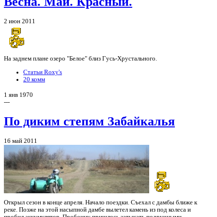
Весна. Май. Красный.
2 июн 2011
На заднем плане озеро "Белое" близ Гусь-Хрустального.
Статьи Roxy's
20 комм
1 янв 1970
---
По диким степям Забайкалья
16 май 2011
Открыл сезон в конце апреля. Начало поездки. Съехал с дамбы ближе к
реке. Позже на этой насыпной дамбе вылетел камень из под колеса и