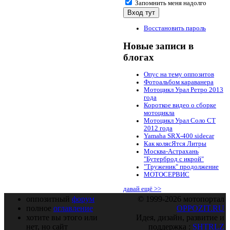
Запомнить меня надолго
Восстановить пароль
Новые записи в
блогах
Опус на тему оппозитов
Фотоальбом караванера
Мотоцикл Урал Ретро 2013
года
Короткое видео о сборке
мотоцикла
Мотоцикл Урал Соло СТ
2012 года
Yamaha SRX-400 sidecar
Как колясЯтся Литры
Москва-Астрахань
"Бутерброд с икрой"
"Труженик" продолжение
МОТОСЕРВИС
давай ещё >>
оппозитный
форум
© 1999-2026 мотопортал
полное
оглавление
OPPOZIT.RU
хотите вы этого или
Идея, дизайн, развитие и
нет, но сайт
поддержка :
SHTRLZ