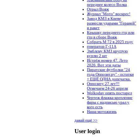
Алюминиевый обод на
переднее колесо Волка
Отрыл Вояж
Журнал "Мото" воскрес!
Завод КМЗ в Киеве
разнесли ударами "Гераней"
и ракет
Крышку переднего гтц или
гтц в сборе Вояж
Собрать М 72 в 2025 году
генератор Г-11А
Эмблему КМЗ круглую
куплю 2 шт
Истрёж номер 47. Лето
2026. Вот эти даты
Пиратские футболки "24
года Оппозит.ру" - остатки
+ ЕЩЁ ОДНА допечатка.
Оппозиту 27 лет!!!
Отмечаем 24-26 апреля
Wolkodav опять постарел
Чертеж флажка крепление
фары с надписью урал у
кого есть
Наша мотожизнь
давай ещё >>
User login