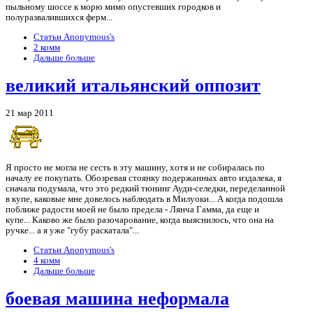
пыльному шоссе к морю мимо опустевших городков и
полуразвалившихся ферм...
Статьи Anonymous's
2 комм
Дальше больше
великий итальянский оппозит
21 мар 2011
Я просто не могла не сесть в эту машину, хотя и не собиралась по
началу ее покупать. Обозревая стоянку подержанных авто издалека, я
сначала подумала, что это редкий тюнинг Ауди-селедки, переделанной
в купе, каковые мне довелось наблюдать в Милуоки... А когда подошла
поближе радости моей не было предела - Лянча Гамма, да еще и
купе... Каково же было разочарование, когда выяснилось, что она на
ручке... а я уже "губу раскатала"...
Статьи Anonymous's
4 комм
Дальше больше
боевая машина неформала