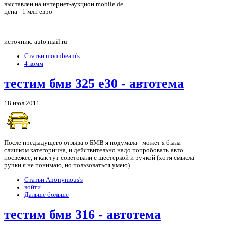
выставлен на интернет-аукцион mobile.de
цена - 1 млн евро
источник: auto.mail.ru
Статьи moonbeam's
4 комм
тестим бмв 325 е30 - автотема
18 июл 2011
После предыдущего отзыва о БМВ я подумала - может я была
слишком категорична, и действительно надо попробовать авто
посвежее, и как тут советовали с шестеркой и ручкой (хотя смысла
ручки я не понимаю, но пользоваться умею).
Статьи Anonymous's
войти
Дальше больше
тестим бмв 316 - автотема