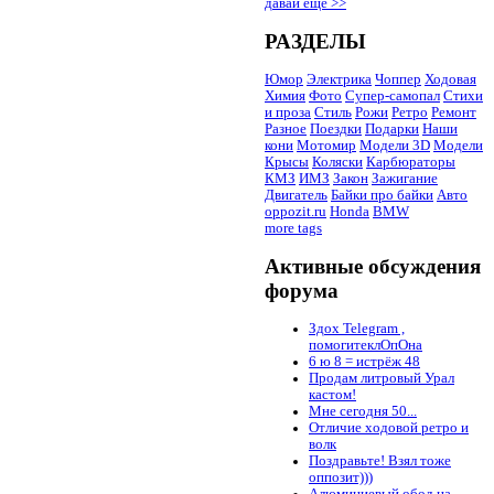
давай ещё >>
РАЗДЕЛЫ
Юмор
Электрика
Чоппер
Ходовая
Химия
Фото
Супер-самопал
Стихи
и проза
Стиль
Рожи
Ретро
Ремонт
Разное
Поездки
Подарки
Наши
кони
Мотомир
Модели 3D
Модели
Крысы
Коляски
Карбюраторы
КМЗ
ИМЗ
Закон
Зажигание
Двигатель
Байки про байки
Авто
oppozit.ru
Honda
BMW
more tags
Активные обсуждения
форума
Здох Telegram ,
помогитеклОпОна
6 ю 8 = истрёж 48
Продам литровый Урал
кастом!
Мне сегодня 50...
Отличие ходовой ретро и
волк
Поздравьте! Взял тоже
оппозит)))