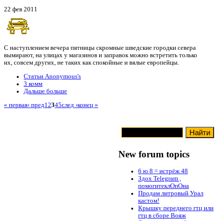
22 фев 2011
С наступлением вечера пятницы скромные шведские городки севера
вымирают, на улицах у магазинов и заправок можно встретить только
их, совсем других, не таких как спокойные и вялые европейцы.
Статьи Anonymous's
3 комм
Дальше больше
« первая
‹ пред
1
2
3
4
5
след ›
конец »
New forum topics
6 ю 8 = истрёж 48
Здох Telegram ,
помогитеклОпОна
Продам литровый Урал
кастом!
Крышку переднего гтц или
гтц в сборе Вояж