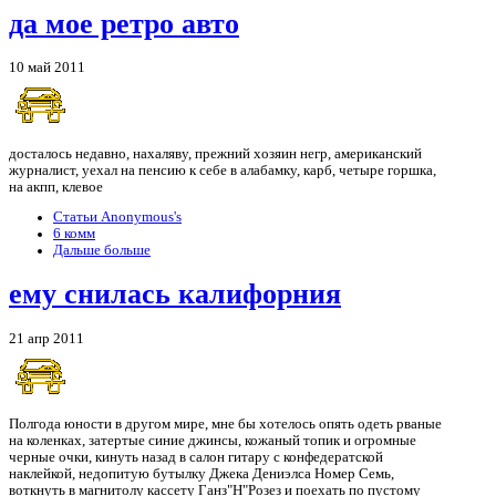
да мое ретро авто
10 май 2011
досталось недавно, нахаляву, прежний хозяин негр, американский
журналист, уехал на пенсию к себе в алабамку, карб, четыре горшка,
на акпп, клевое
Статьи Anonymous's
6 комм
Дальше больше
ему снилась калифорния
21 апр 2011
Полгода юности в другом мире, мне бы хотелось опять одеть рваные
на коленках, затертые синие джинсы, кожаный топик и огромные
черные очки, кинуть назад в салон гитару с конфедератской
наклейкой, недопитую бутылку Джека Дениэлса Номер Семь,
воткнуть в магнитолу кассету Ганз"Н"Розез и поехать по пустому