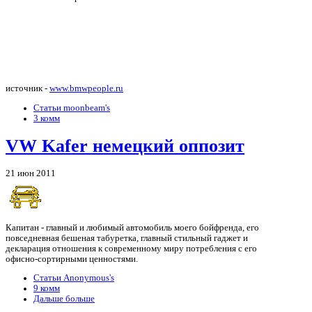
источник -
www.bmwpeople.ru
Статьи moonbeam's
3 комм
VW Kafer немецкий оппозит
21 июн 2011
Капитан - главный и любимый автомобиль моего бойфренда, его
повседневная бешеная табуретка, главный стильный гаджет и
декларация отношения к современному миру потребления с его
офисно-сортирными ценностями.
Статьи Anonymous's
9 комм
Дальше больше