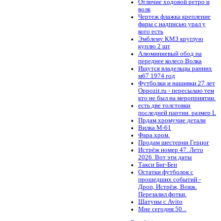
Отличие ходовой ретро и
волк
Чертеж флажка крепление
фары с надписью урал у
кого есть
Эмблему КМЗ круглую
куплю 2 шт
Алюминиевый обод на
переднее колесо Волка
Ищутся владельцы ранних
м67 1974 год
Футболки и нашивки 27 лет
Oppozit.ru - пересылаю тем
кто не был на мероприятии.
есть две толстовки
последней партии. размер L
Прдам хромучие детали
Вилка М-61
Фара хром.
Продам шестерни Герцог
Истрёж номер 47. Лето
2026. Вот эти даты
Такси Биг-Бен
Остатки футболок с
прошедших событий -
Дроп, Истрёж, Вояж.
Перезалил фотки.
Шатуны с Avito
Мне сегодня 50...