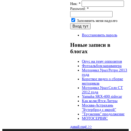
Ник:
*
Password:
*
Запомнить меня надолго
Восстановить пароль
Новые записи в
блогах
Опус на тему оппозитов
Фотоальбом караванера
Мотоцикл Урал Ретро 2013
года
Короткое видео о сборке
мотоцикла
Мотоцикл Урал Соло СТ
2012 года
Yamaha SRX-400 sidecar
Как колясЯтся Литры
Москва-Астрахань
"Бутерброд с икрой"
"Труженик" продолжение
МОТОСЕРВИС
давай ещё >>