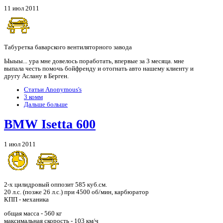
11 июл 2011
Табуретка баварского вентиляторного завода
Ыыыы... ура мне довелось поработать, впервые за 3 месяца. мне
выпала честь помочь бойфренду и отогнать авто нашему клиенту и
другу Аслану в Берген.
Статьи Anonymous's
3 комм
Дальше больше
BMW Isetta 600
1 июл 2011
2-х цилидровый оппозит 585 куб.см.
20 л.с. (позже 26 л.с.) при 4500 об/мин, карбюратор
КПП - механика
общая масса - 560 кг
максимальная скорость - 103 км/ч