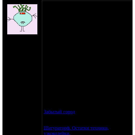
Shlans
Итак, начинается неспешная подготовка
к весеннему моюпу.
По уже сложившейся традиции весенний
МоЮп - это, в отличие от осеннего, когда
мы организовываем музыку, кормежку и
на сайте: ноя-04
прочее, мероприятие более простое. Это
нахождение:
выезд на интересное место с
Пущино
последующим шашлыкингом.
Планируется поездка на интересное
место в южном, юго-восточном или юго-
западном направлении, желательно
удаленное от людей, ибо планируется
несколько интересных экспериментов,
оптимальное расстояние от мкада - 120 -
200 км, то есть 3 часа неспешной дороги.
На данный момент предлагаю к
рассмотрению:
Забытый город
- 180 км от мкада.
Палатки, при желании, можно поставить
хоть в здании.
Шатураторф. Остатки техники,
узкоколейки.