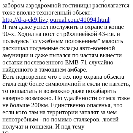
забором аэродромной гостиницы располагается
тоже вполне техногенный объект:
http://d-a-ck9.livejournal.com/41094.html
Я там даже успел послужить в охране в конце
90-х. Ходил на пост с трёхлинейкой 43-г.в. и
пользуясь "служебным положением" малость
расхищал подземные склады авто-военной
амуниции и даже пытался по частям вынести
остатки послевоенного ЕМВ-71 случайно
найденного в тамошнем амбаре.
Есть подозрение что с тех пор охрана объекта
стала ещё более символичной и ежли не наглеть,
то пошастать и возможно даже похабарить
наверно возможно. По удалённости от мск тоже
не больше 200км. Единственно опасенья, что
если кого там на территории запалят за чем
непотребным - по помимо сталкеров, люлей
получат и гонщеки. И под тему