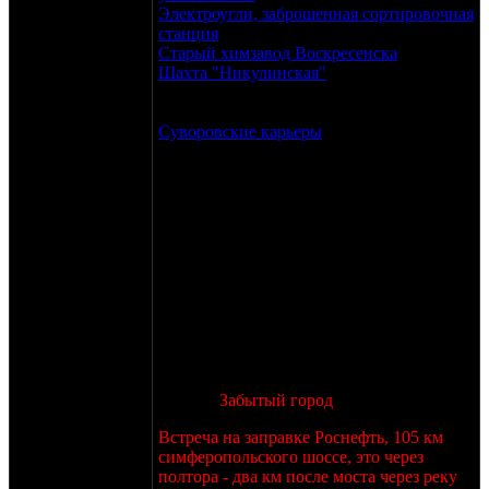
Электроугли, заброшенная сортировочная
станция
Старый химзавод Воскресенска
Шахта "Никулинская"
От Мкада 150 км.
Мы там были неоднократно, но место
весьма интересное.
Суворовские карьеры
Живописные места,
от МКАДа 200 будет точно.
Или предлагайте место сами!
С организаторов: шашлык на всех (сами
закупим, приготовим, потом все
скинутся) и пара интересных
экспериментов (пока не оглашаю сути).
Время проведения - 6 - 9 мая, не все
четыре дня, конечно, на две ночевки,
думаю, самое то.
Итак, вроде бы сходимся на мнении, что
едем на
Забытый город
.
Встреча на заправке Роснефть, 105 км
симферопольского шоссе, это через
полтора - два км после моста через реку