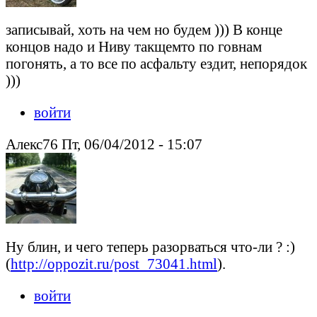
записывай, хоть на чем но будем ))) В конце
концов надо и Ниву такщемто по говнам
погонять, а то все по асфальту ездит, непорядок
)))
войти
Алекс76 Пт, 06/04/2012 - 15:07
Ну блин, и чего теперь разорваться что-ли ? :)
(
http://oppozit.ru/post_73041.html
).
войти