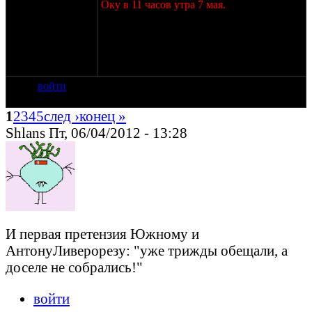
Оку в 11 часов утра 7 мая.
Те, кто встречается за мкадом на первой
заправке (тоже Роснефть, примерно 4 - 5
км от мкада) - вам полтора часа
неспешной дороги до 105 км.
войти
1
2
3
4
5
след ›
конец »
Shlans Пт, 06/04/2012 - 13:28
И первая претензия Южному и
АнтонуЛиверорезу: "уже трижды обещали, а
доселе не собрались!"
войти