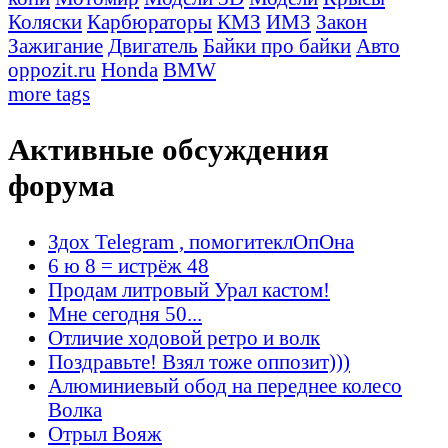
Коляски
Карбюраторы
КМЗ
ИМЗ
Закон
Зажигание
Двигатель
Байки про байки
Авто
oppozit.ru
Honda
BMW
more tags
Активные обсуждения
форума
Здох Telegram , помогитеклОпОна
6 ю 8 = истрёж 48
Продам литровый Урал кастом!
Мне сегодня 50...
Отличие ходовой ретро и волк
Поздравьте! Взял тоже оппозит)))
Алюминиевый обод на переднее колесо
Волка
Отрыл Вояж