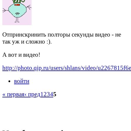
Отпринскринить полторы секунды видео - не
так уж и сложно :).
А вот и видео!
http://photo.qip.ru/users/shlans/video/u2267815f6
войти
« первая
‹ пред
1
2
3
4
5