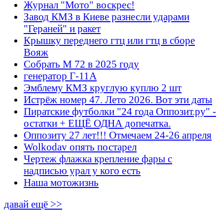
Журнал "Мото" воскрес!
Завод КМЗ в Киеве разнесли ударами
"Гераней" и ракет
Крышку переднего гтц или гтц в сборе
Вояж
Собрать М 72 в 2025 году
генератор Г-11А
Эмблему КМЗ круглую куплю 2 шт
Истрёж номер 47. Лето 2026. Вот эти даты
Пиратские футболки "24 года Оппозит.ру" -
остатки + ЕЩЁ ОДНА допечатка.
Оппозиту 27 лет!!! Отмечаем 24-26 апреля
Wolkodav опять постарел
Чертеж флажка крепление фары с
надписью урал у кого есть
Наша мотожизнь
давай ещё >>