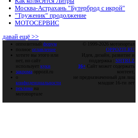
Как колясЯтся Литры
Москва-Астрахань "Бутерброд с икрой"
"Труженик" продолжение
МОТОСЕРВИС
давай ещё >>
оппозитный
форум
© 1999-2026 мотопортал
полное
оглавление
OPPOZIT.RU
хотите вы этого или
Идея, дизайн, развитие и
нет, но сайт
поддержка :
SHTRLZ
использует
куки
16+
Сайт может содержать
закрома
oppozit.ru
контент,
о
не предназначенный для лиц
конфиденциальности
младше 16-ти лет
реклама
на
мотопортале