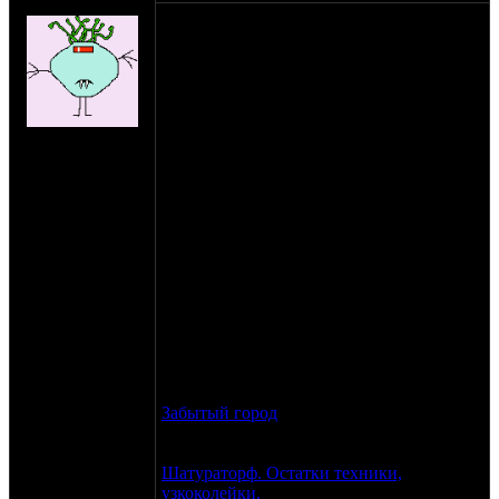
Shlans
Итак, начинается неспешная подготовка
к весеннему моюпу.
По уже сложившейся традиции весенний
МоЮп - это, в отличие от осеннего, когда
мы организовываем музыку, кормежку и
на сайте: ноя-04
прочее, мероприятие более простое. Это
нахождение:
выезд на интересное место с
Пущино
последующим шашлыкингом.
Планируется поездка на интересное
место в южном, юго-восточном или юго-
западном направлении, желательно
удаленное от людей, ибо планируется
несколько интересных экспериментов,
оптимальное расстояние от мкада - 120 -
200 км, то есть 3 часа неспешной дороги.
На данный момент предлагаю к
рассмотрению:
Забытый город
- 180 км от мкада.
Палатки, при желании, можно поставить
хоть в здании.
Шатураторф. Остатки техники,
узкоколейки.