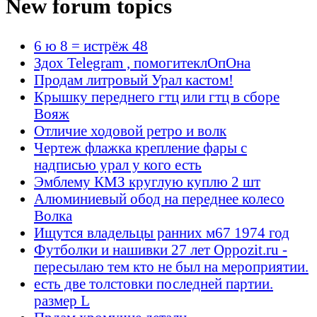
New forum topics
6 ю 8 = истрёж 48
Здох Telegram , помогитеклОпОна
Продам литровый Урал кастом!
Крышку переднего гтц или гтц в сборе
Вояж
Отличие ходовой ретро и волк
Чертеж флажка крепление фары с
надписью урал у кого есть
Эмблему КМЗ круглую куплю 2 шт
Алюминиевый обод на переднее колесо
Волка
Ищутся владельцы ранних м67 1974 год
Футболки и нашивки 27 лет Oppozit.ru -
пересылаю тем кто не был на мероприятии.
есть две толстовки последней партии.
размер L