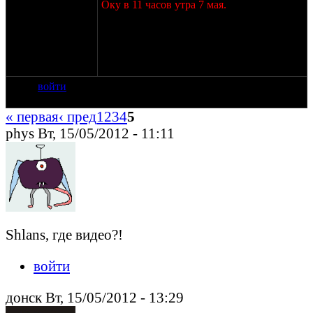
Оку в 11 часов утра 7 мая.
Те, кто встречается за мкадом на первой
заправке (тоже Роснефть, примерно 4 - 5
км от мкада) - вам полтора часа
неспешной дороги до 105 км.
войти
« первая
‹ пред
1
2
3
4
5
phys Вт, 15/05/2012 - 11:11
Shlans, где видео?!
войти
донск Вт, 15/05/2012 - 13:29