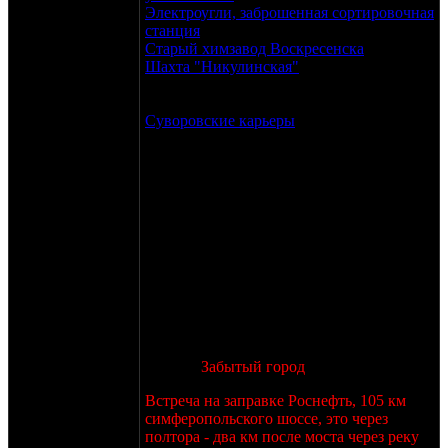
Электроугли, заброшенная сортировочная
станция
Старый химзавод Воскресенска
Шахта "Никулинская"
От Мкада 150 км.
Мы там были неоднократно, но место
весьма интересное.
Суворовские карьеры
Живописные места,
от МКАДа 200 будет точно.
Или предлагайте место сами!
С организаторов: шашлык на всех (сами
закупим, приготовим, потом все
скинутся) и пара интересных
экспериментов (пока не оглашаю сути).
Время проведения - 6 - 9 мая, не все
четыре дня, конечно, на две ночевки,
думаю, самое то.
Итак, вроде бы сходимся на мнении, что
едем на
Забытый город
.
Встреча на заправке Роснефть, 105 км
симферопольского шоссе, это через
полтора - два км после моста через реку