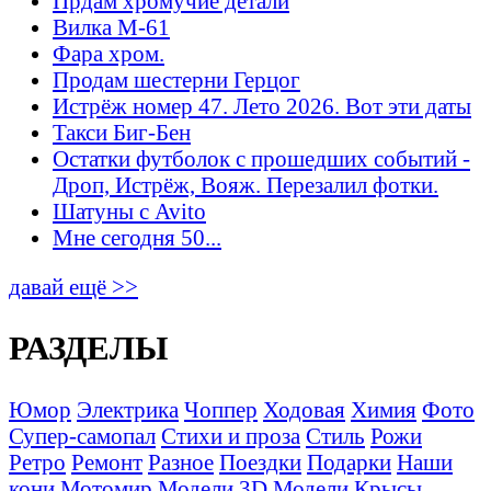
Прдам хромучие детали
Вилка М-61
Фара хром.
Продам шестерни Герцог
Истрёж номер 47. Лето 2026. Вот эти даты
Такси Биг-Бен
Остатки футболок с прошедших событий -
Дроп, Истрёж, Вояж. Перезалил фотки.
Шатуны с Avito
Мне сегодня 50...
давай ещё >>
РАЗДЕЛЫ
Юмор
Электрика
Чоппер
Ходовая
Химия
Фото
Супер-самопал
Стихи и проза
Стиль
Рожи
Ретро
Ремонт
Разное
Поездки
Подарки
Наши
кони
Мотомир
Модели 3D
Модели
Крысы