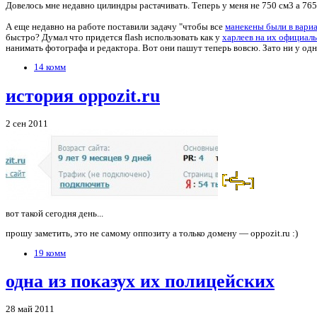
Довелось мне недавно цилиндры растачивать. Теперь у меня не 750 см3 а 76
А еще недавно на работе поставили задачу "чтобы все
манекены были в вари
быстро? Думал что придется flash использовать как у
харлеев на их официал
нанимать фотографа и редактора. Вот они пашут теперь вовсю. Зато ни у одн
14 комм
история oppozit.ru
2 сен 2011
вот такой сегодня день...
прошу заметить, это не самому оппозиту а только домену — oppozit.ru :)
19 комм
одна из показух их полицейских
28 май 2011