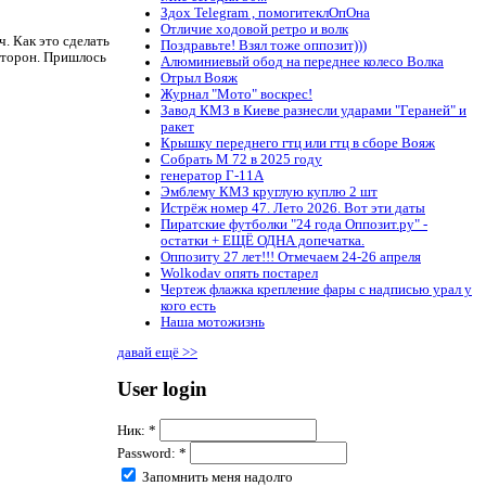
Здох Telegram , помогитеклОпОна
Отличие ходовой ретро и волк
ч. Как это сделать
Поздравьте! Взял тоже оппозит)))
сторон. Пришлось
Алюминиевый обод на переднее колесо Волка
Отрыл Вояж
Журнал "Мото" воскрес!
Завод КМЗ в Киеве разнесли ударами "Гераней" и
ракет
Крышку переднего гтц или гтц в сборе Вояж
Собрать М 72 в 2025 году
генератор Г-11А
Эмблему КМЗ круглую куплю 2 шт
Истрёж номер 47. Лето 2026. Вот эти даты
Пиратские футболки "24 года Оппозит.ру" -
остатки + ЕЩЁ ОДНА допечатка.
Оппозиту 27 лет!!! Отмечаем 24-26 апреля
Wolkodav опять постарел
Чертеж флажка крепление фары с надписью урал у
кого есть
Наша мотожизнь
давай ещё >>
User login
Ник:
*
Password:
*
Запомнить меня надолго