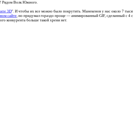
5! Рядом Волк Южного.
анте 3D
". И чтобы их все можно было покрутить. Манекенов у нас около 7 тыся
ьном сайте
, но придумал гораздо проще — анимированный GIF, сделанный с 4 
ого конкурента больше такой хрени нет.