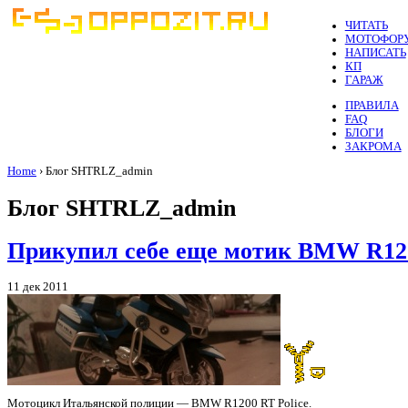
ЧИТАТЬ
МОТОФОР
НАПИСАТЬ
КП
ГАРАЖ
ПРАВИЛА
FAQ
БЛОГИ
ЗАКРОМА
Home
› Блог SHTRLZ_admin
Блог SHTRLZ_admin
Прикупил себе еще мотик BMW R1
11 дек 2011
Мотоцикл Итальянской полиции — BMW R1200 RT Police.