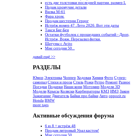
есть две толстовки последней партии. размер L
Прдам хромучие детали
Вилка М-61
Фара хром.
Продам шестерни Герцог
Истрёж номер 47. Лето 2026. Вот эти даты
Такси Биг-Бен
Остатки футболок с прошедших событий - Дроп,
Истрёж, Вояж. Перезалил фотки.
Шатуны с Avito
Мне сегодня 50...
давай ещё >>
РАЗДЕЛЫ
Юмор
Электрика
Чоппер
Ходовая
Химия
Фото
Супер-
самопал
Стихи и проза
Стиль
Рожи
Ретро
Ремонт
Разное
Поездки
Подарки
Наши кони
Мотомир
Модели 3D
Модели
Крысы
Коляски
Карбюраторы
КМЗ
ИМЗ
Закон
Зажигание
Двигатель
Байки про байки
Авто
oppozit.ru
Honda
BMW
more tags
Активные обсуждения форума
6 ю 8 = истрёж 48
Продам литровый Урал кастом!
Мне сегодня 50...