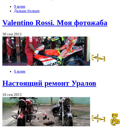
9 комм
Дальше больше
Valentino Rossi. Моя фотожаба
30 сен 2011
6 комм
Настоящий ремонт Уралов
16 сен 2011