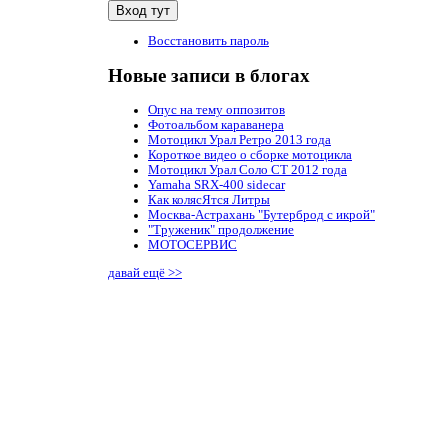
Восстановить пароль
Новые записи в блогах
Опус на тему оппозитов
Фотоальбом караванера
Мотоцикл Урал Ретро 2013 года
Короткое видео о сборке мотоцикла
Мотоцикл Урал Соло СТ 2012 года
Yamaha SRX-400 sidecar
Как колясЯтся Литры
Москва-Астрахань "Бутерброд с икрой"
"Труженик" продолжение
МОТОСЕРВИС
давай ещё >>