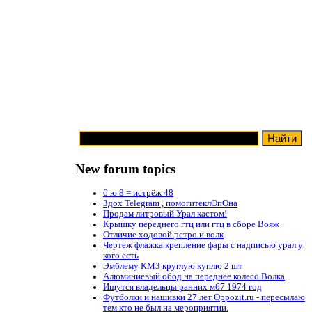
New forum topics
6 ю 8 = истрёж 48
Здох Telegram , помогитеклОпОна
Продам литровый Урал кастом!
Крышку переднего гтц или гтц в сборе Вояж
Отличие ходовой ретро и волк
Чертеж флажка крепление фары с надписью урал у
кого есть
Эмблему КМЗ круглую куплю 2 шт
Алюминиевый обод на переднее колесо Волка
Ищутся владельцы ранних м67 1974 год
Футболки и нашивки 27 лет Oppozit.ru - пересылаю
тем кто не был на мероприятии.