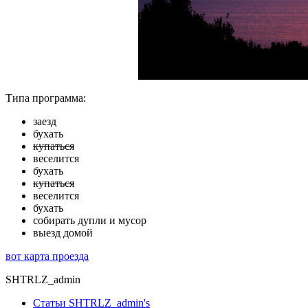
Типа программа:
заезд
бухать
купаться
веселится
бухать
купаться
веселится
бухать
собирать дупли и мусор
выезд домой
вот карта проезда
SHTRLZ_admin
Статьи SHTRLZ_admin's