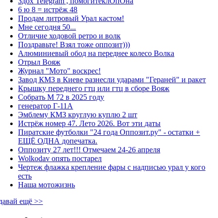
Здох Telegram , помогитеклОпОна
6 ю 8 = истрёж 48
Продам литровый Урал кастом!
Мне сегодня 50...
Отличие ходовой ретро и волк
Поздравьте! Взял тоже оппозит)))
Алюминиевый обод на переднее колесо Волка
Отрыл Вояж
Журнал "Мото" воскрес!
Завод КМЗ в Киеве разнесли ударами "Гераней" и ракет
Крышку переднего гтц или гтц в сборе Вояж
Собрать М 72 в 2025 году
генератор Г-11А
Эмблему КМЗ круглую куплю 2 шт
Истрёж номер 47. Лето 2026. Вот эти даты
Пиратские футболки "24 года Оппозит.ру" - остатки +
ЕЩЁ ОДНА допечатка.
Оппозиту 27 лет!!! Отмечаем 24-26 апреля
Wolkodav опять постарел
Чертеж флажка крепление фары с надписью урал у кого
есть
Наша мотожизнь
давай ещё >>