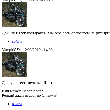
VampirY Чт, 12/08/2010 - 13:28
Док, ну ты уж постарайся. Мы тебе всем оппозитом на фуфырик
войти
VampirY Чт, 12/08/2010 - 14:08
Док, у нас есть печеньки!!! :-)
Или может Федор прав?
Редкий джап доедет до Синежа?
войти