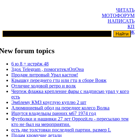
ЧИТАТЬ
МОТОФОРУМ
НАПИСАТЬ
КП
ГАРАЖ
New forum topics
6 ю 8 = истрёж 48
Здох Telegram , помогитеклОпОна
Продам литровый Урал кастом!
Крышку переднего гтц или гтц в сборе Вояж
Отличие ходовой ретро и волк
Чертеж флажка крепление фары с надписью урал у кого
есть
Эмблему КМЗ круглую куплю 2 шт
Алюминиевый обод на переднее колесо Волка
Ищутся владельцы ранних м67 1974 год
Футболки и нашивки 27 лет Oppozit.ru - пересылаю тем
кто не был на мероприятии.
есть две толстовки последней партии. размер L
Прдам хромучие детали