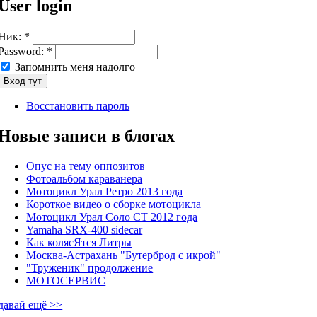
User login
Ник:
*
Password:
*
Запомнить меня надолго
Восстановить пароль
Новые записи в блогах
Опус на тему оппозитов
Фотоальбом караванера
Мотоцикл Урал Ретро 2013 года
Короткое видео о сборке мотоцикла
Мотоцикл Урал Соло СТ 2012 года
Yamaha SRX-400 sidecar
Как колясЯтся Литры
Москва-Астрахань "Бутерброд с икрой"
"Труженик" продолжение
МОТОСЕРВИС
давай ещё >>