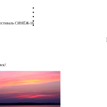
естиваль СИНЁЖ-16
мск!