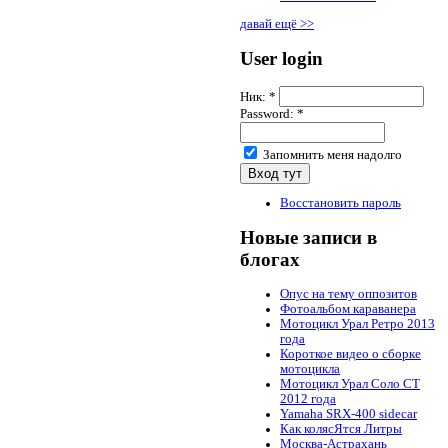
давай ещё >>
User login
Ник:
*
Password:
*
Запомнить меня надолго
Восстановить пароль
Новые записи в
блогах
Опус на тему оппозитов
Фотоальбом караванера
Мотоцикл Урал Ретро 2013
года
Короткое видео о сборке
мотоцикла
Мотоцикл Урал Соло СТ
2012 года
Yamaha SRX-400 sidecar
Как колясЯтся Литры
Москва-Астрахань