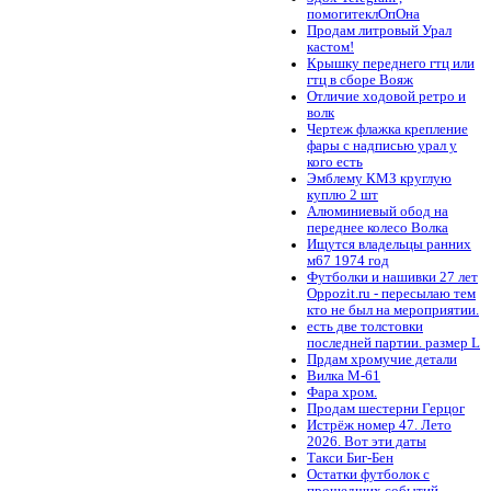
помогитеклОпОна
Продам литровый Урал
кастом!
Крышку переднего гтц или
гтц в сборе Вояж
Отличие ходовой ретро и
волк
Чертеж флажка крепление
фары с надписью урал у
кого есть
Эмблему КМЗ круглую
куплю 2 шт
Алюминиевый обод на
переднее колесо Волка
Ищутся владельцы ранних
м67 1974 год
Футболки и нашивки 27 лет
Oppozit.ru - пересылаю тем
кто не был на мероприятии.
есть две толстовки
последней партии. размер L
Прдам хромучие детали
Вилка М-61
Фара хром.
Продам шестерни Герцог
Истрёж номер 47. Лето
2026. Вот эти даты
Такси Биг-Бен
Остатки футболок с
прошедших событий -