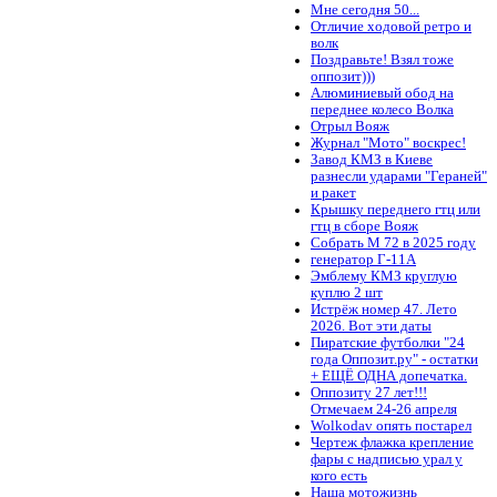
Мне сегодня 50...
Отличие ходовой ретро и
волк
Поздравьте! Взял тоже
оппозит)))
Алюминиевый обод на
переднее колесо Волка
Отрыл Вояж
Журнал "Мото" воскрес!
Завод КМЗ в Киеве
разнесли ударами "Гераней"
и ракет
Крышку переднего гтц или
гтц в сборе Вояж
Собрать М 72 в 2025 году
генератор Г-11А
Эмблему КМЗ круглую
куплю 2 шт
Истрёж номер 47. Лето
2026. Вот эти даты
Пиратские футболки "24
года Оппозит.ру" - остатки
+ ЕЩЁ ОДНА допечатка.
Оппозиту 27 лет!!!
Отмечаем 24-26 апреля
Wolkodav опять постарел
Чертеж флажка крепление
фары с надписью урал у
кого есть
Наша мотожизнь