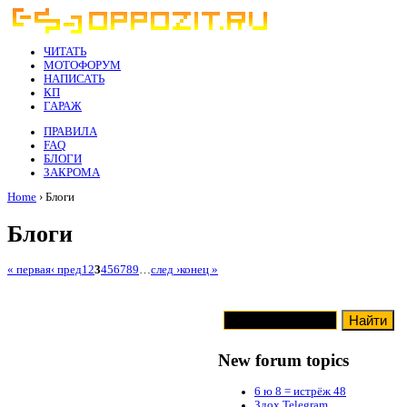
ЧИТАТЬ
МОТОФОРУМ
НАПИСАТЬ
КП
ГАРАЖ
ПРАВИЛА
FAQ
БЛОГИ
ЗАКРОМА
Home
› Блоги
Блоги
« первая
‹ пред
1
2
3
4
5
6
7
8
9
…
след ›
конец »
New forum topics
6 ю 8 = истрёж 48
Здох Telegram ,