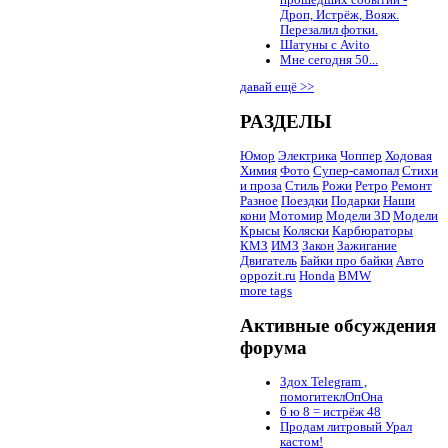
Дроп, Истрёж, Вояж.
Перезалил фотки.
Шатуны с Avito
Мне сегодня 50...
давай ещё >>
РАЗДЕЛЫ
Юмор
Электрика
Чоппер
Ходовая
Химия
Фото
Супер-самопал
Стихи
и проза
Стиль
Рожи
Ретро
Ремонт
Разное
Поездки
Подарки
Наши
кони
Мотомир
Модели 3D
Модели
Крысы
Коляски
Карбюраторы
КМЗ
ИМЗ
Закон
Зажигание
Двигатель
Байки про байки
Авто
oppozit.ru
Honda
BMW
more tags
Активные обсуждения
форума
Здох Telegram ,
помогитеклОпОна
6 ю 8 = истрёж 48
Продам литровый Урал
кастом!