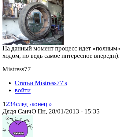
На данный момент процесс идет «полным»
ходом, но ведь самое интересное впереди).
Mistress77
Статьи Mistress77's
войти
1
2
3
4
след ›
конец »
Дядя СанчО Пн, 28/01/2013 - 15:35