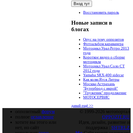
Восстановить пароль
Новые записи в
блогах
Опус на тему оппозитов
Фотоальбом караванера
Мотоцикл Урал Ретро 2013
года
Короткое видео о сборке
мотоцикла
Мотоцикл Урал Соло СТ
2012 года
Yamaha SRX-400 sidecar
Как колясЯтся Литры
Москва-Астрахань
"Бутерброд с икрой"
"Труженик" продолжение
МОТОСЕРВИС
давай ещё >>
оппозитный
форум
© 1999-2026 мотопортал
полное
оглавление
OPPOZIT.RU
хотите вы этого или
Идея, дизайн, развитие и
нет, но сайт
поддержка :
SHTRLZ
использует
куки
16+
Сайт может содержать