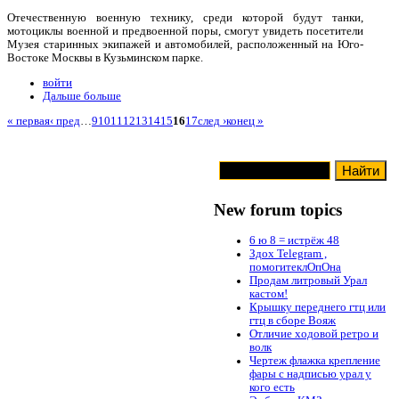
Отечественную военную технику, среди которой будут танки,
мотоциклы военной и предвоенной поры, смогут увидеть посетители
Музея старинных экипажей и автомобилей, расположенный на Юго-
Востоке Москвы в Кузьминском парке.
войти
Дальше больше
« первая
‹ пред
…
9
10
11
12
13
14
15
16
17
след ›
конец »
New forum topics
6 ю 8 = истрёж 48
Здох Telegram ,
помогитеклОпОна
Продам литровый Урал
кастом!
Крышку переднего гтц или
гтц в сборе Вояж
Отличие ходовой ретро и
волк
Чертеж флажка крепление
фары с надписью урал у
кого есть