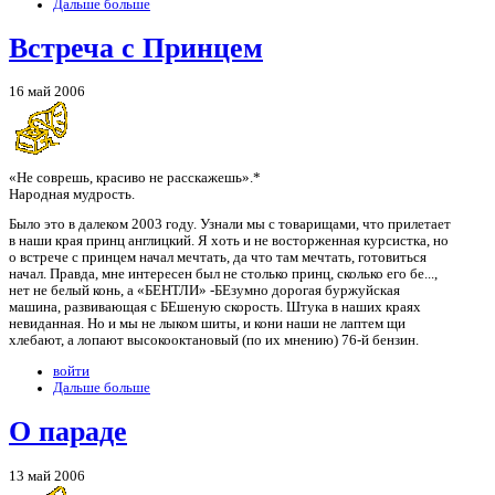
Дальше больше
Встреча с Принцем
16 май 2006
«Не соврешь, красиво не расскажешь».*
Народная мудрость.
Было это в далеком 2003 году. Узнали мы с товарищами, что прилетает
в наши края принц англицкий. Я хоть и не восторженная курсистка, но
о встрече с принцем начал мечтать, да что там мечтать, готовиться
начал. Правда, мне интересен был не столько принц, сколько его бе...,
нет не белый конь, а «БЕНТЛИ» -БЕзумно дорогая буржуйская
машина, развивающая с БЕшеную скорость. Штука в наших краях
невиданная. Но и мы не лыком шиты, и кони наши не лаптем щи
хлебают, а лопают высокооктановый (по их мнению) 76-й бензин.
войти
Дальше больше
О параде
13 май 2006