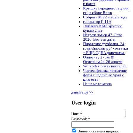
и ракет
Крышку переднего гтц или
гтц в сборе Вояж
Собрать М 72 в 2025 году
генератор Г-11А
Эмблему КМЗ круглую
куплю 2 шт
Истрёж номер 47. Лето
2026. Вот эти даты
Пиратские футболки "24
года Оппозит.ру" - остатки
+ ЕЩЁ ОДНА допечатка.
Оппозиту 27 лет!!!
Отмечаем 24-26 апреля
Wolkodav опять постарел
Чертеж флажка крепление
фары с надписью урал у
кого есть
Наша мотожизнь
давай ещё >>
User login
Ник:
*
Password:
*
Запомнить меня надолго