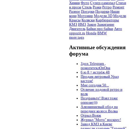
Химия
Фото
Супер-самопал
Стихи
и проза
Стиль
Рожи
Ретро
Ремонт
Разное
Поездки
Подарки
Наши
кони
Мотомир
Модели 3D
Модели
Крысы
Коляски
Карбюраторы
КМЗ
ИМЗ
Закон
Зажигание
Двигатель
Байки про байки
Авто
oppozit.ru
Honda
BMW
more tags
Активные обсуждения
форума
Здох Telegram ,
помогитеклОпОна
6 ю 8 = истрёж 48
Продам литровый Урал
кастом!
Мне сегодня 50...
Отличие ходовой ретро и
волк
Поздравьте! Взял тоже
оппозит)))
Алюминиевый обод на
переднее колесо Волка
Отрыл Вояж
Журнал "Мото" воскрес!
Завод КМЗ в Киеве
разнесли ударами "Гераней"