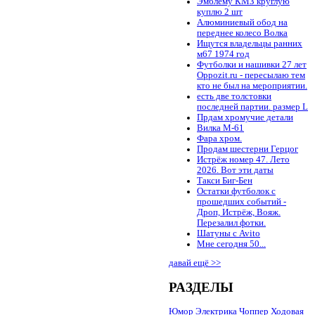
Эмблему КМЗ круглую
куплю 2 шт
Алюминиевый обод на
переднее колесо Волка
Ищутся владельцы ранних
м67 1974 год
Футболки и нашивки 27 лет
Oppozit.ru - пересылаю тем
кто не был на мероприятии.
есть две толстовки
последней партии. размер L
Прдам хромучие детали
Вилка М-61
Фара хром.
Продам шестерни Герцог
Истрёж номер 47. Лето
2026. Вот эти даты
Такси Биг-Бен
Остатки футболок с
прошедших событий -
Дроп, Истрёж, Вояж.
Перезалил фотки.
Шатуны с Avito
Мне сегодня 50...
давай ещё >>
РАЗДЕЛЫ
Юмор
Электрика
Чоппер
Ходовая