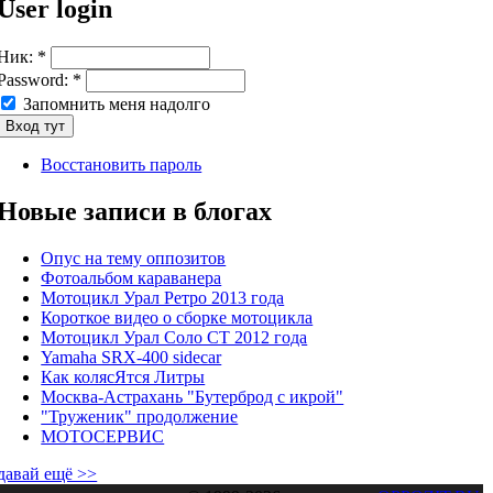
User login
Ник:
*
Password:
*
Запомнить меня надолго
Восстановить пароль
Новые записи в блогах
Опус на тему оппозитов
Фотоальбом караванера
Мотоцикл Урал Ретро 2013 года
Короткое видео о сборке мотоцикла
Мотоцикл Урал Соло СТ 2012 года
Yamaha SRX-400 sidecar
Как колясЯтся Литры
Москва-Астрахань "Бутерброд с икрой"
"Труженик" продолжение
МОТОСЕРВИС
давай ещё >>