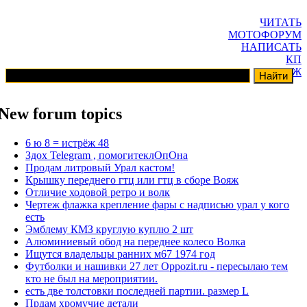
ЧИТАТЬ
МОТОФОРУМ
НАПИСАТЬ
КП
ГАРАЖ
New forum topics
6 ю 8 = истрёж 48
Здох Telegram , помогитеклОпОна
Продам литровый Урал кастом!
Крышку переднего гтц или гтц в сборе Вояж
Отличие ходовой ретро и волк
Чертеж флажка крепление фары с надписью урал у кого
есть
Эмблему КМЗ круглую куплю 2 шт
Алюминиевый обод на переднее колесо Волка
Ищутся владельцы ранних м67 1974 год
Футболки и нашивки 27 лет Oppozit.ru - пересылаю тем
кто не был на мероприятии.
есть две толстовки последней партии. размер L
Прдам хромучие детали