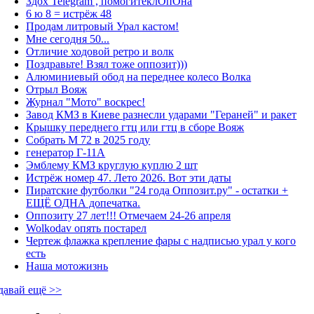
Здох Telegram , помогитеклОпОна
6 ю 8 = истрёж 48
Продам литровый Урал кастом!
Мне сегодня 50...
Отличие ходовой ретро и волк
Поздравьте! Взял тоже оппозит)))
Алюминиевый обод на переднее колесо Волка
Отрыл Вояж
Журнал "Мото" воскрес!
Завод КМЗ в Киеве разнесли ударами "Гераней" и ракет
Крышку переднего гтц или гтц в сборе Вояж
Собрать М 72 в 2025 году
генератор Г-11А
Эмблему КМЗ круглую куплю 2 шт
Истрёж номер 47. Лето 2026. Вот эти даты
Пиратские футболки "24 года Оппозит.ру" - остатки +
ЕЩЁ ОДНА допечатка.
Оппозиту 27 лет!!! Отмечаем 24-26 апреля
Wolkodav опять постарел
Чертеж флажка крепление фары с надписью урал у кого
есть
Наша мотожизнь
давай ещё >>