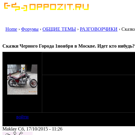
Home
›
Форумы
›
ОБЩИЕ ТЕМЫ
›
РАЗГОВОРЧИКИ
› Сказк
Сказки Черного Города 1ноября в Москве. Идет кто нибудь?
оппозитчик
Zlo_na_kolesaX
17-10-15 11:14
Сижу с домофона,ссыль не скину. 400р.бил
мотоциклетке.
на сайте: ноя-10
нахождение:
Мытищи
войти
Maklay Сб, 17/10/2015 - 11:26