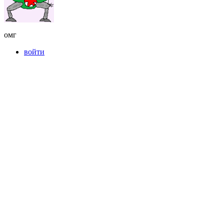
омг
войти