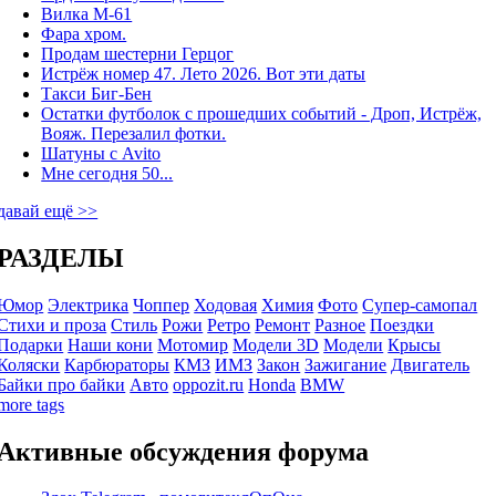
Вилка М-61
Фара хром.
Продам шестерни Герцог
Истрёж номер 47. Лето 2026. Вот эти даты
Такси Биг-Бен
Остатки футболок с прошедших событий - Дроп, Истрёж,
Вояж. Перезалил фотки.
Шатуны с Avito
Мне сегодня 50...
давай ещё >>
РАЗДЕЛЫ
Юмор
Электрика
Чоппер
Ходовая
Химия
Фото
Супер-самопал
Стихи и проза
Стиль
Рожи
Ретро
Ремонт
Разное
Поездки
Подарки
Наши кони
Мотомир
Модели 3D
Модели
Крысы
Коляски
Карбюраторы
КМЗ
ИМЗ
Закон
Зажигание
Двигатель
Байки про байки
Авто
oppozit.ru
Honda
BMW
more tags
Активные обсуждения форума