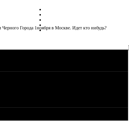
и Черного Города 1ноября в Москве. Идет кто нибудь?
еты,играть будут в WHY NOT .Я думаю скататся на