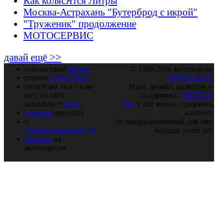
Как колясЯтся Литры
Москва-Астрахань "Бутерброд с икрой"
"Труженик" продолжение
МОТОСЕРВИС
давай ещё >>
оппозитный
форум
© 1999-2026 мотопортал
полное
оглавление
OPPOZIT.RU
хотите вы этого или
Идея, дизайн, развитие и
нет, но сайт
поддержка :
SHTRLZ
использует
куки
16+
Сайт может содержать
закрома
oppozit.ru
контент,
о
не предназначенный для лиц
конфиденциальности
младше 16-ти лет
реклама
на
мотопортале