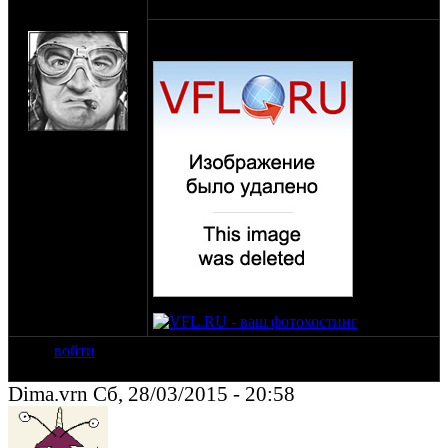
оппозитчик
28-03-15 20:47
жиклер
Народ не подскажите от чего
высоковольтник и свечка?
на сайте: май-09
нахождение:
Деревня.Хомяково
76Рыбинск
войти
Dima.vrn Сб, 28/03/2015 - 20:58