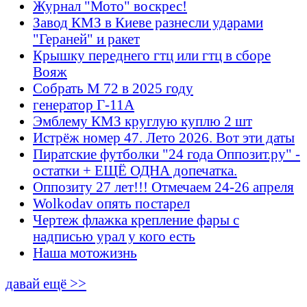
Журнал "Мото" воскрес!
Завод КМЗ в Киеве разнесли ударами
"Гераней" и ракет
Крышку переднего гтц или гтц в сборе
Вояж
Собрать М 72 в 2025 году
генератор Г-11А
Эмблему КМЗ круглую куплю 2 шт
Истрёж номер 47. Лето 2026. Вот эти даты
Пиратские футболки "24 года Оппозит.ру" -
остатки + ЕЩЁ ОДНА допечатка.
Оппозиту 27 лет!!! Отмечаем 24-26 апреля
Wolkodav опять постарел
Чертеж флажка крепление фары с
надписью урал у кого есть
Наша мотожизнь
давай ещё >>