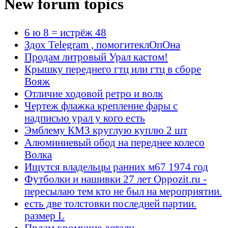
New forum topics
6 ю 8 = истрёж 48
Здох Telegram , помогитеклОпОна
Продам литровый Урал кастом!
Крышку переднего гтц или гтц в сборе
Вояж
Отличие ходовой ретро и волк
Чертеж флажка крепление фары с
надписью урал у кого есть
Эмблему КМЗ круглую куплю 2 шт
Алюминиевый обод на переднее колесо
Волка
Ищутся владельцы ранних м67 1974 год
Футболки и нашивки 27 лет Oppozit.ru -
пересылаю тем кто не был на мероприятии.
есть две толстовки последней партии.
размер L
Прдам хромучие детали