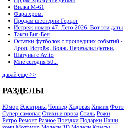
Вилка М-61
Фара хром.
Продам шестерни Герцог
Истрёж номер 47. Лето 2026. Вот эти даты
Такси Биг-Бен
Остатки футболок с прошедших событий -
Дроп, Истрёж, Вояж. Перезалил фотки.
Шатуны с Avito
Мне сегодня 50...
давай ещё >>
РАЗДЕЛЫ
Юмор
Электрика
Чоппер
Ходовая
Химия
Фото
Супер-самопал
Стихи и проза
Стиль
Рожи
Ретро
Ремонт
Разное
Поездки
Подарки
Наши
кони
Мотомир
Модели 3D
Модели
Крысы