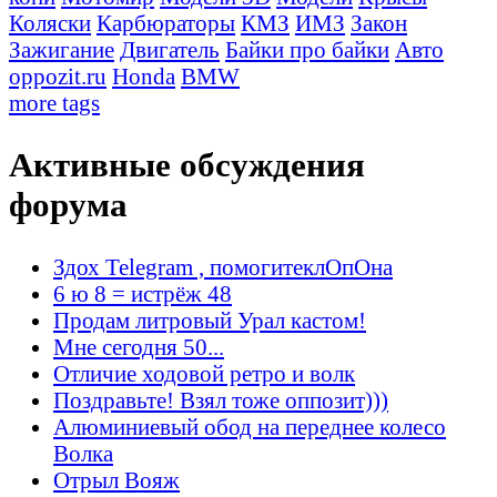
Коляски
Карбюраторы
КМЗ
ИМЗ
Закон
Зажигание
Двигатель
Байки про байки
Авто
oppozit.ru
Honda
BMW
more tags
Активные обсуждения
форума
Здох Telegram , помогитеклОпОна
6 ю 8 = истрёж 48
Продам литровый Урал кастом!
Мне сегодня 50...
Отличие ходовой ретро и волк
Поздравьте! Взял тоже оппозит)))
Алюминиевый обод на переднее колесо
Волка
Отрыл Вояж