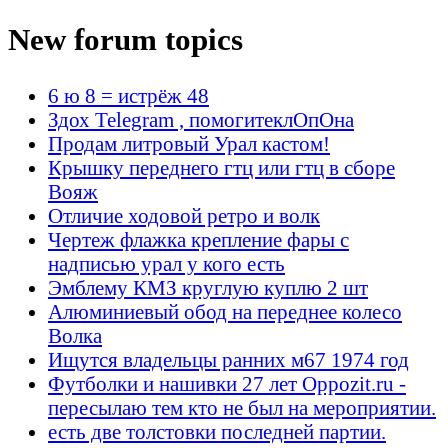
New forum topics
6 ю 8 = истрёж 48
Здох Telegram , помогитеклОпОна
Продам литровый Урал кастом!
Крышку переднего гтц или гтц в сборе
Вояж
Отличие ходовой ретро и волк
Чертеж флажка крепление фары с
надписью урал у кого есть
Эмблему КМЗ круглую куплю 2 шт
Алюминиевый обод на переднее колесо
Волка
Ищутся владельцы ранних м67 1974 год
Футболки и нашивки 27 лет Oppozit.ru -
пересылаю тем кто не был на мероприятии.
есть две толстовки последней партии.