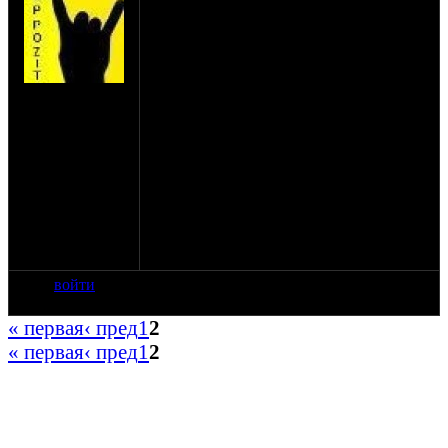
Интересно, есть ли среди оппозитчиков
доноры крови? И вообще у кого какая
группа?
Сдает у меня знакомый кровь примерно
раз в пару месяцев на протяжении
на сайте: авг-09
многих лет, говорит что уже не может без
нахождение:
этого. Если не сдаст, то начинает скакать
Белая Калитва
давление и голова болеть.
Конечно очень приятна мысль, что твоя
кровь может спасти жизнь кому то, да и
лишний выходной не помешает.
Но на сколько это вредно?
И вообще есть ли разница какую группу
крови сдавать? Если все же надумаю, то
нужна ли им будет моя 4- ? :)
войти
« первая
‹ пред
1
2
« первая
‹ пред
1
2