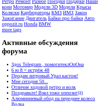
Ретро
Ремонт
Разное
Поездки
Подарки
Наши
кони
Мотомир
Модели 3D
Модели
Крысы
Коляски
Карбюраторы
КМЗ
ИМЗ
Закон
Зажигание
Двигатель
Байки про байки
Авто
oppozit.ru
Honda
BMW
more tags
Активные обсуждения
форума
Здох Telegram , помогитеклОпОна
6 ю 8 = истрёж 48
Продам литровый Урал кастом!
Мне сегодня 50...
Отличие ходовой ретро и волк
Поздравьте! Взял тоже оппозит)))
Алюминиевый обод на переднее колесо
Волка