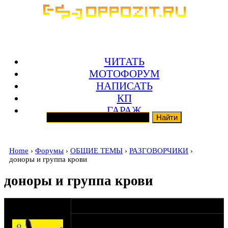
ЧИТАТЬ
МОТОФОРУМ
НАПИСАТЬ
КП
ГАРАЖ
Home
›
Форумы
›
ОБЩИЕ ТЕМЫ
›
РАЗГОВОРЧИКИ
›
доноры и группа крови
доноры и группа крови
оппозитчик
26-12-14 8:15
DarkGenius
В поиске не нашел темы подобной.