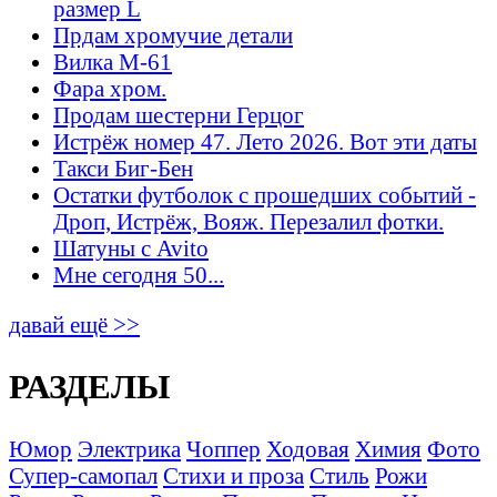
размер L
Прдам хромучие детали
Вилка М-61
Фара хром.
Продам шестерни Герцог
Истрёж номер 47. Лето 2026. Вот эти даты
Такси Биг-Бен
Остатки футболок с прошедших событий -
Дроп, Истрёж, Вояж. Перезалил фотки.
Шатуны с Avito
Мне сегодня 50...
давай ещё >>
РАЗДЕЛЫ
Юмор
Электрика
Чоппер
Ходовая
Химия
Фото
Супер-самопал
Стихи и проза
Стиль
Рожи