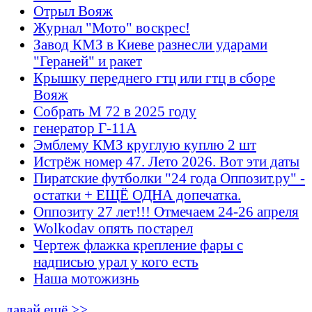
Отрыл Вояж
Журнал "Мото" воскрес!
Завод КМЗ в Киеве разнесли ударами
"Гераней" и ракет
Крышку переднего гтц или гтц в сборе
Вояж
Собрать М 72 в 2025 году
генератор Г-11А
Эмблему КМЗ круглую куплю 2 шт
Истрёж номер 47. Лето 2026. Вот эти даты
Пиратские футболки "24 года Оппозит.ру" -
остатки + ЕЩЁ ОДНА допечатка.
Оппозиту 27 лет!!! Отмечаем 24-26 апреля
Wolkodav опять постарел
Чертеж флажка крепление фары с
надписью урал у кого есть
Наша мотожизнь
давай ещё >>