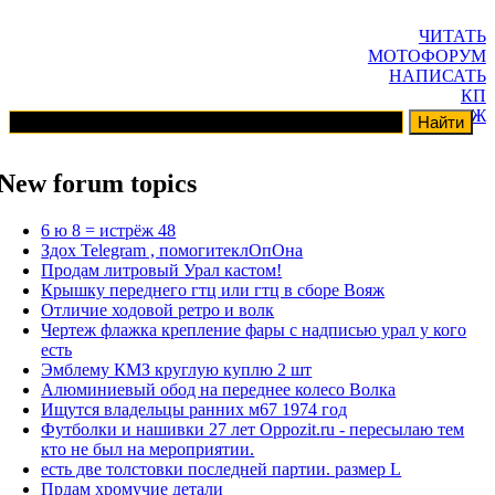
ЧИТАТЬ
МОТОФОРУМ
НАПИСАТЬ
КП
ГАРАЖ
New forum topics
6 ю 8 = истрёж 48
Здох Telegram , помогитеклОпОна
Продам литровый Урал кастом!
Крышку переднего гтц или гтц в сборе Вояж
Отличие ходовой ретро и волк
Чертеж флажка крепление фары с надписью урал у кого
есть
Эмблему КМЗ круглую куплю 2 шт
Алюминиевый обод на переднее колесо Волка
Ищутся владельцы ранних м67 1974 год
Футболки и нашивки 27 лет Oppozit.ru - пересылаю тем
кто не был на мероприятии.
есть две толстовки последней партии. размер L
Прдам хромучие детали