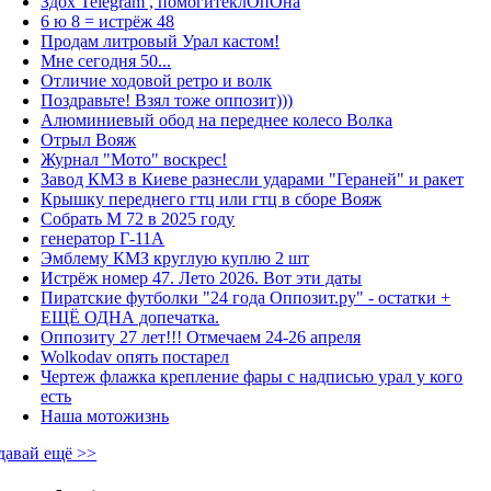
Здох Telegram , помогитеклОпОна
6 ю 8 = истрёж 48
Продам литровый Урал кастом!
Мне сегодня 50...
Отличие ходовой ретро и волк
Поздравьте! Взял тоже оппозит)))
Алюминиевый обод на переднее колесо Волка
Отрыл Вояж
Журнал "Мото" воскрес!
Завод КМЗ в Киеве разнесли ударами "Гераней" и ракет
Крышку переднего гтц или гтц в сборе Вояж
Собрать М 72 в 2025 году
генератор Г-11А
Эмблему КМЗ круглую куплю 2 шт
Истрёж номер 47. Лето 2026. Вот эти даты
Пиратские футболки "24 года Оппозит.ру" - остатки +
ЕЩЁ ОДНА допечатка.
Оппозиту 27 лет!!! Отмечаем 24-26 апреля
Wolkodav опять постарел
Чертеж флажка крепление фары с надписью урал у кого
есть
Наша мотожизнь
давай ещё >>