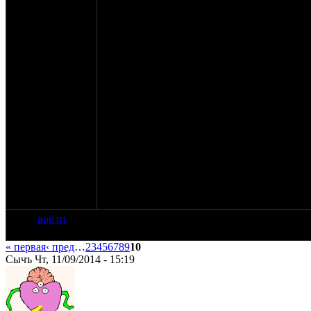
кино, желудочные радости, песни под гитар
Воскресенье: опохмеление дыньками - арбуз
Самовара, разъезд.
Мы, как и в предыдущие годы, сами закупа
делим потраченную сумму на всех приехавш
будет все необходимое, с собой можно ниче
С местом сейчас определяемся, ищем погл
выезда в любую погоду.
Будет обязательный навес от дождя.
Добро пожаловать!
ПыСы: тихо не будет.
войти
« первая
‹ пред
…
2
3
4
5
6
7
8
9
10
Сычъ Чт, 11/09/2014 - 15:19