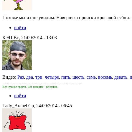
Похоже мы их не увидим. Наверняка происки кровавой гэбни.
войти
КЭП Вс, 21/09/2014 - 13:03
Видео:
Раз
,
два
,
три
,
четыре
,
пять
,
шесть
,
семь
,
восемь
,
девять
,
д
-----------------------------------------------------
Все нужное просто. Все сложное - не нужно.
войти
Lady_Aranel Ср, 24/09/2014 - 06:45