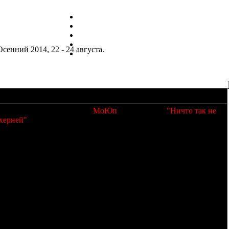
енний 2014, 22 - 24 августа.
ится традиционный осенний
МоЮп
, под девизом
"Ничто так не
 херней"
(с) Элиас.
нги, купатинги, самоваринги, музыка, просмотр кино и
 арбузики и тд.
росвет (выезд на усадьбу/водопад/радиотелескоп/музей
далее - традиционное страдание херней в стиле "а что будет
ьба по тарелочкам (в этом году с нас только машинка и
банкам из пневматики (женщинам и детям), пиротехника; далее