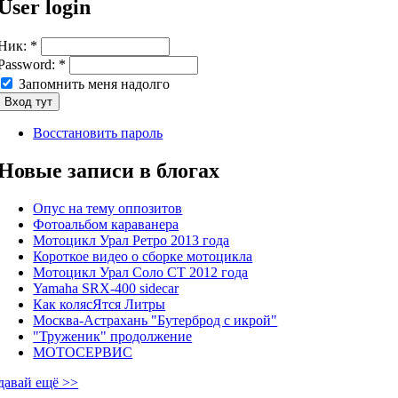
User login
Ник:
*
Password:
*
Запомнить меня надолго
Восстановить пароль
Новые записи в блогах
Опус на тему оппозитов
Фотоальбом караванера
Мотоцикл Урал Ретро 2013 года
Короткое видео о сборке мотоцикла
Мотоцикл Урал Соло СТ 2012 года
Yamaha SRX-400 sidecar
Как колясЯтся Литры
Москва-Астрахань "Бутерброд с икрой"
"Труженик" продолжение
МОТОСЕРВИС
давай ещё >>