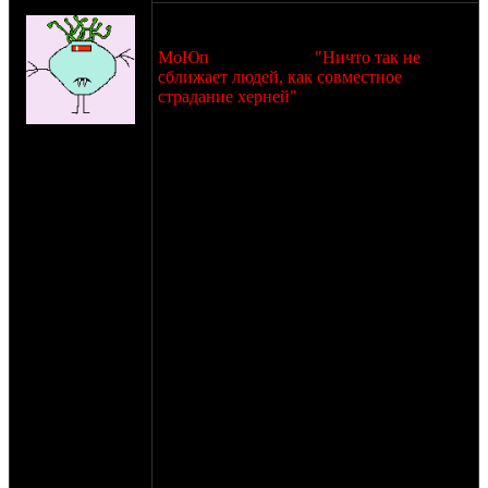
Shlans
22 - 24 августа на юге подмосковья
состоится традиционный осенний
МоЮп
, под девизом
"Ничто так не
сближает людей, как совместное
страдание херней"
(с) Элиас.
на сайте: ноя-04
нахождение:
Традиционная программа:
Пущино
Пятница: Встреча гостей, пьянка,
шашлыкинги, купатинги, самоваринги,
музыка, просмотр кино и мультиков
(принимаем заявки), водочки под
арбузики и тд.
Суббота: опохмеление; по желанию -
культпросвет (выезд на усадьбу/водопад/
радиотелескоп/музей ретротехники), обед
из нажористого супца, далее -
традиционное страдание херней в стиле
"а что будет если..." (принимаются
заявки); потом стрельба по тарелочкам (в
этом году с нас только машинка и
тарелочки, ружжа, увы, нет), стрельба по