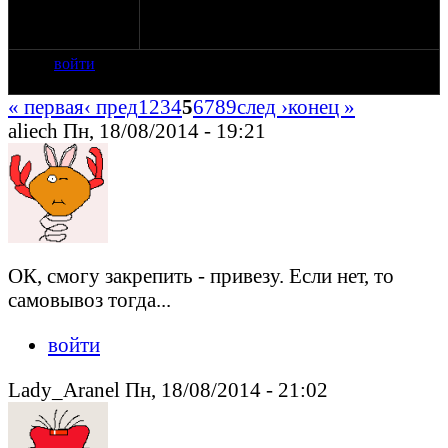
Добро пожаловать!
ПыСы: тихо не будет.
войти
« первая
‹ пред
1
2
3
4
5
6
7
8
9
след ›
конец »
aliech Пн, 18/08/2014 - 19:21
ОК, смогу закрепить - привезу. Если нет, то
самовывоз тогда...
войти
Lady_Aranel Пн, 18/08/2014 - 21:02