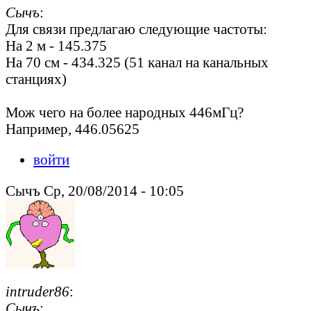
Сычъ
:
Для связи предлагаю следующие частоты:
На 2 м - 145.375
На 70 см - 434.325 (51 канал на канальных
станциях)
Мож чего на более народных 446мГц?
Например, 446.05625
войти
Сычъ Ср, 20/08/2014 - 10:05
intruder86
:
Сычъ
: