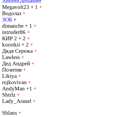
AntoniGutslasher
Megavolt23 + 1
+
Водолаз
+
ЗОБ
+
dimanche + 1
+
intruder86
+
КИР 2 + 2
+
korotkii + 2
+
Дядя Сережа
+
Lawless
+
Дед Андрей
+
Позитив
+
Likiya
+
rojkovivan
+
AndyMan +1
+
Shtrlz
+
Lady_Aranel
+
Shlans
+