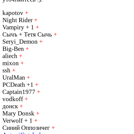
kapotov
+
Night Rider
+
Vampiry + 1
+
Сычъ + Тетя Сычь
+
Seryi_Demon
+
Big-Ben
+
aliech
+
mixon
+
ssh
+
UralMan
+
PCDeath +1
+
Captain1977
+
vodkoff
+
донск
+
Mary Donsk
+
Verwolf + 1
+
Синий Оппозичег
+