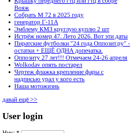
Крышку переднего гтц или гтц в сборе
Вояж
Собрать М 72 в 2025 году
генератор Г-11А
Эмблему КМЗ круглую куплю 2 шт
Истрёж номер 47. Лето 2026. Вот эти даты
Пиратские футболки "24 года Оппозит.ру" -
остатки + ЕЩЁ ОДНА допечатка.
Оппозиту 27 лет!!! Отмечаем 24-26 апреля
Wolkodav опять постарел
Чертеж флажка крепление фары с
надписью урал у кого есть
Наша мотожизнь
давай ещё >>
User login
Ник:
*