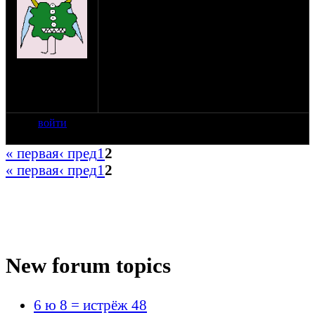
оппозитчика с Днем рождения.
Пожелаем не когда не унывать,
оставаться весёлым и отзывчивым
человеком.
Здоровья, успеха и достатка в делах,
на сайте: фев-07
больше возможностей для жизни.
нахождение:
Санкт -
Петербург
войти
« первая
‹ пред
1
2
« первая
‹ пред
1
2
New forum topics
6 ю 8 = истрёж 48