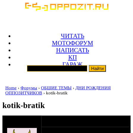
ЧИТАТЬ
МОТОФОРУМ
НАПИСАТЬ
КП
ГАРАЖ
Home
›
Форумы
›
ОБЩИЕ ТЕМЫ
›
ДНИ РОЖДЕНИЯ
ОППОЗИТЧИКОВ
› kotik-bratik
kotik-bratik
оппозитчик
12-03-14 15:45
Fizruck
Поздравим хорошего человека,