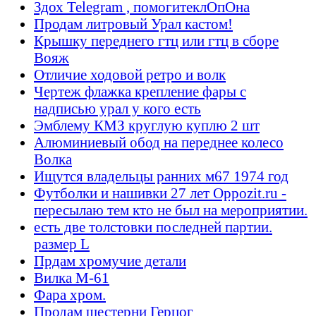
Здох Telegram , помогитеклОпОна
Продам литровый Урал кастом!
Крышку переднего гтц или гтц в сборе
Вояж
Отличие ходовой ретро и волк
Чертеж флажка крепление фары с
надписью урал у кого есть
Эмблему КМЗ круглую куплю 2 шт
Алюминиевый обод на переднее колесо
Волка
Ищутся владельцы ранних м67 1974 год
Футболки и нашивки 27 лет Oppozit.ru -
пересылаю тем кто не был на мероприятии.
есть две толстовки последней партии.
размер L
Прдам хромучие детали
Вилка М-61
Фара хром.
Продам шестерни Герцог