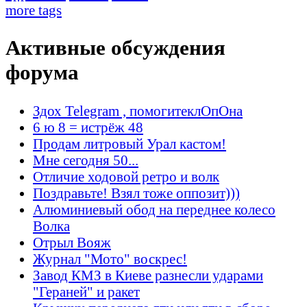
more tags
Активные обсуждения
форума
Здох Telegram , помогитеклОпОна
6 ю 8 = истрёж 48
Продам литровый Урал кастом!
Мне сегодня 50...
Отличие ходовой ретро и волк
Поздравьте! Взял тоже оппозит)))
Алюминиевый обод на переднее колесо
Волка
Отрыл Вояж
Журнал "Мото" воскрес!
Завод КМЗ в Киеве разнесли ударами
"Гераней" и ракет