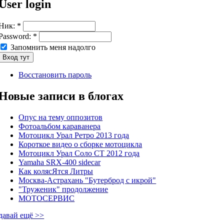
User login
Ник:
*
Password:
*
Запомнить меня надолго
Восстановить пароль
Новые записи в блогах
Опус на тему оппозитов
Фотоальбом караванера
Мотоцикл Урал Ретро 2013 года
Короткое видео о сборке мотоцикла
Мотоцикл Урал Соло СТ 2012 года
Yamaha SRX-400 sidecar
Как колясЯтся Литры
Москва-Астрахань "Бутерброд с икрой"
"Труженик" продолжение
МОТОСЕРВИС
давай ещё >>