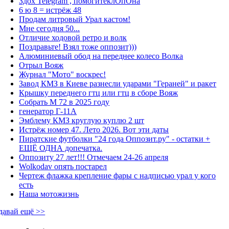
Здох Telegram , помогитеклОпОна
6 ю 8 = истрёж 48
Продам литровый Урал кастом!
Мне сегодня 50...
Отличие ходовой ретро и волк
Поздравьте! Взял тоже оппозит)))
Алюминиевый обод на переднее колесо Волка
Отрыл Вояж
Журнал "Мото" воскрес!
Завод КМЗ в Киеве разнесли ударами "Гераней" и ракет
Крышку переднего гтц или гтц в сборе Вояж
Собрать М 72 в 2025 году
генератор Г-11А
Эмблему КМЗ круглую куплю 2 шт
Истрёж номер 47. Лето 2026. Вот эти даты
Пиратские футболки "24 года Оппозит.ру" - остатки +
ЕЩЁ ОДНА допечатка.
Оппозиту 27 лет!!! Отмечаем 24-26 апреля
Wolkodav опять постарел
Чертеж флажка крепление фары с надписью урал у кого
есть
Наша мотожизнь
давай ещё >>