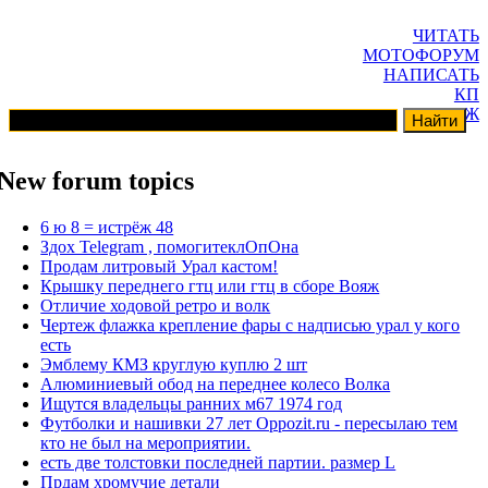
ЧИТАТЬ
МОТОФОРУМ
НАПИСАТЬ
КП
ГАРАЖ
New forum topics
6 ю 8 = истрёж 48
Здох Telegram , помогитеклОпОна
Продам литровый Урал кастом!
Крышку переднего гтц или гтц в сборе Вояж
Отличие ходовой ретро и волк
Чертеж флажка крепление фары с надписью урал у кого
есть
Эмблему КМЗ круглую куплю 2 шт
Алюминиевый обод на переднее колесо Волка
Ищутся владельцы ранних м67 1974 год
Футболки и нашивки 27 лет Oppozit.ru - пересылаю тем
кто не был на мероприятии.
есть две толстовки последней партии. размер L
Прдам хромучие детали