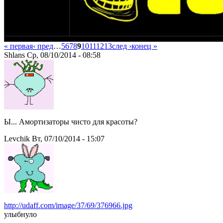
« первая
‹ пред
…
5
6
7
8
9
10
11
12
13
след ›
конец »
Shlans Ср, 08/10/2014 - 08:58
Ы... Амортизаторы чисто для красоты?
Levchik Вт, 07/10/2014 - 15:07
http://udaff.com/image/37/69/376966.jpg
улыбнуло