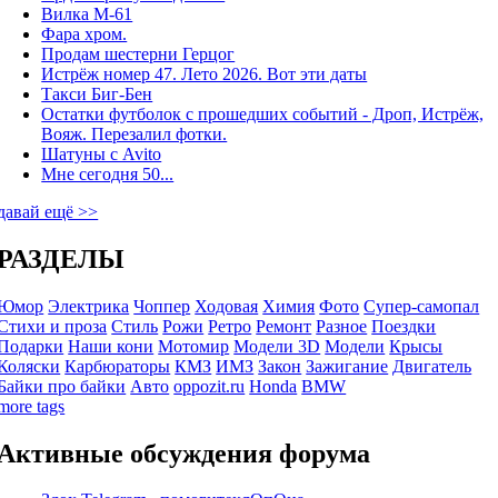
Вилка М-61
Фара хром.
Продам шестерни Герцог
Истрёж номер 47. Лето 2026. Вот эти даты
Такси Биг-Бен
Остатки футболок с прошедших событий - Дроп, Истрёж,
Вояж. Перезалил фотки.
Шатуны с Avito
Мне сегодня 50...
давай ещё >>
РАЗДЕЛЫ
Юмор
Электрика
Чоппер
Ходовая
Химия
Фото
Супер-самопал
Стихи и проза
Стиль
Рожи
Ретро
Ремонт
Разное
Поездки
Подарки
Наши кони
Мотомир
Модели 3D
Модели
Крысы
Коляски
Карбюраторы
КМЗ
ИМЗ
Закон
Зажигание
Двигатель
Байки про байки
Авто
oppozit.ru
Honda
BMW
more tags
Активные обсуждения форума