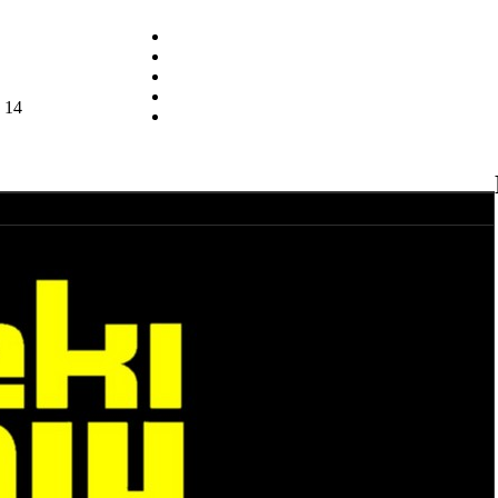
 14
шим Новым гадом открываем новый топик.