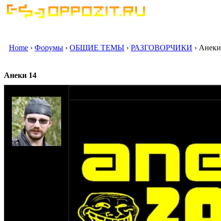
Home
›
Форумы
›
ОБЩИЕ ТЕМЫ
›
РАЗГОВОРЧИКИ
› Анеки
Анеки 14
оппозитчик КЭП
07-01-14 11:48
Собственно, в связи с внезапно наступив
на сайте: авг-06
нахождение: МО,
Пушкино