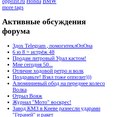
oppozit.ru
Honda
BMW
more tags
Активные обсуждения
форума
Здох Telegram , помогитеклОпОна
6 ю 8 = истрёж 48
Продам литровый Урал кастом!
Мне сегодня 50...
Отличие ходовой ретро и волк
Поздравьте! Взял тоже оппозит)))
Алюминиевый обод на переднее колесо
Волка
Отрыл Вояж
Журнал "Мото" воскрес!
Завод КМЗ в Киеве разнесли ударами
"Гераней" и ракет