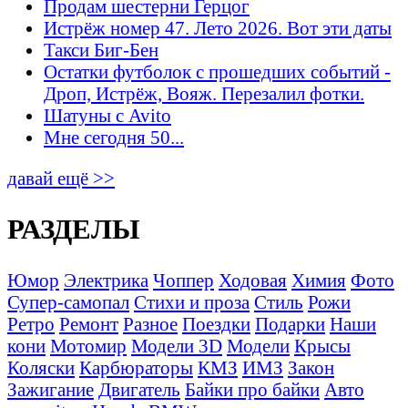
Продам шестерни Герцог
Истрёж номер 47. Лето 2026. Вот эти даты
Такси Биг-Бен
Остатки футболок с прошедших событий -
Дроп, Истрёж, Вояж. Перезалил фотки.
Шатуны с Avito
Мне сегодня 50...
давай ещё >>
РАЗДЕЛЫ
Юмор
Электрика
Чоппер
Ходовая
Химия
Фото
Супер-самопал
Стихи и проза
Стиль
Рожи
Ретро
Ремонт
Разное
Поездки
Подарки
Наши
кони
Мотомир
Модели 3D
Модели
Крысы
Коляски
Карбюраторы
КМЗ
ИМЗ
Закон
Зажигание
Двигатель
Байки про байки
Авто