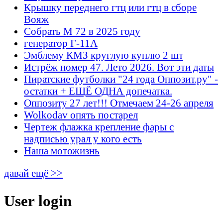
Крышку переднего гтц или гтц в сборе
Вояж
Собрать М 72 в 2025 году
генератор Г-11А
Эмблему КМЗ круглую куплю 2 шт
Истрёж номер 47. Лето 2026. Вот эти даты
Пиратские футболки "24 года Оппозит.ру" -
остатки + ЕЩЁ ОДНА допечатка.
Оппозиту 27 лет!!! Отмечаем 24-26 апреля
Wolkodav опять постарел
Чертеж флажка крепление фары с
надписью урал у кого есть
Наша мотожизнь
давай ещё >>
User login