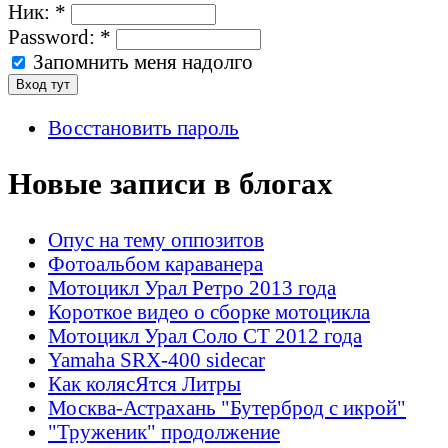
Ник:
*
Password:
*
Запомнить меня надолго
Восстановить пароль
Новые записи в блогах
Опус на тему оппозитов
Фотоальбом караванера
Мотоцикл Урал Ретро 2013 года
Короткое видео о сборке мотоцикла
Мотоцикл Урал Соло СТ 2012 года
Yamaha SRX-400 sidecar
Как колясЯтся Литры
Москва-Астрахань "Бутерброд с икрой"
"Труженик" продолжение