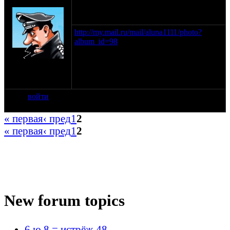
SHTRLZ_admin
04-12-13 13:21
http://my.mail.ru/mail/aluna1111/photo?
album_id=98
на сайте: апр-99
нахождение:
Москва
войти
« первая
‹ пред
1
2
« первая
‹ пред
1
2
New forum topics
6 ю 8 = истрёж 48