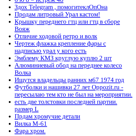
Здох Telegram , помогитеклОпОна
Продам литровый Урал кастом!
Крышку переднего гтц или гтц в сборе
Вояж
Отличие ходовой ретро и волк
Чертеж флажка крепление фары с
надписью урал у кого есть
Эмблему КМЗ круглую куплю 2 шт
Алюминиевый обод на переднее колесо
Волка
Ищутся владельцы ранних м67 1974 год
Футболки и нашивки 27 лет Oppozit.ru -
пересылаю тем кто не был на мероприятии.
есть две толстовки последней партии.
размер L
Прдам хромучие детали
Вилка М-61
Фара хром.