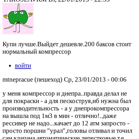
Купи лучше.Выйдет дешевле.200 баксов стоит
нормальный компрессор
войти
mtnepracue (пешеход) Ср, 23/01/2013 - 00:06
у меня компрессор и днепра..правда делал не
для покраски - а для пескоструя,иб нужна был
производительность - а у днепрокомпрессора
на вышла под 1м3 в мин - отлично!..даже
рессивер не надо...качает до 12 атм запросто -
просто поршни "урал",головы отливал и точил
сам,клапана автоматические лепестковые,т.е