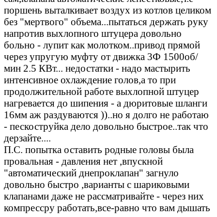
поршень выталкивает воздух из котлов целиком
без "мертвого" объема...пытаться держать руку
напротив выхлопного штуцера довольно
больно - лупит как молотком..привод прямой
через упругую муфту от движка 3Ф 1500об/
мин 2.5 КВт... недостатки - надо мастырить
интенсивное охлаждение голов,а то при
продолжительной работе выхлопной штуцер
нагревается до шипения - а дюритовые шланги
16мм аж раздуваются ))..но я долго не работаю
- пескоструйка дело довольно быстрое..так что
дерзайте....
П.С. попытка оставить родные головы была
провальная - давления нет ,впускной
"автоматический днепроклапан" загнуло
довольно быстро ,варианты с шариковыми
клапанами даже не рассматривайте - через них
компрессру работать,все-равно что вам дышать