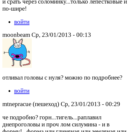
и срать через соломинку...только лепестковые и
по-шире!
войти
moonbeam Ср, 23/01/2013 - 00:13
отливал головы с нуля? можно по подробнее?
войти
mtnepracue (пешеход) Ср, 23/01/2013 - 00:29
че подробно? горн...тигель...раплавил
днепроголовы и проч лом силумина - и в
форму!...форма или глиняная или земляная или