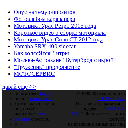
Опус на тему оппозитов
Фотоальбом караванера
Мотоцикл Урал Ретро 2013 года
Короткое видео о сборке мотоцикла
Мотоцикл Урал Соло СТ 2012 года
Yamaha SRX-400 sidecar
Как колясЯтся Литры
Москва-Астрахань "Бутерброд с икрой"
"Труженик" продолжение
МОТОСЕРВИС
давай ещё >>
оппозитный
форум
© 1999-2026 мотопортал
полное
оглавление
OPPOZIT.RU
хотите вы этого или
Идея, дизайн, развитие и
нет, но сайт
поддержка :
SHTRLZ
использует
куки
16+
Сайт может содержать
закрома
oppozit.ru
контент,
о
не предназначенный для лиц