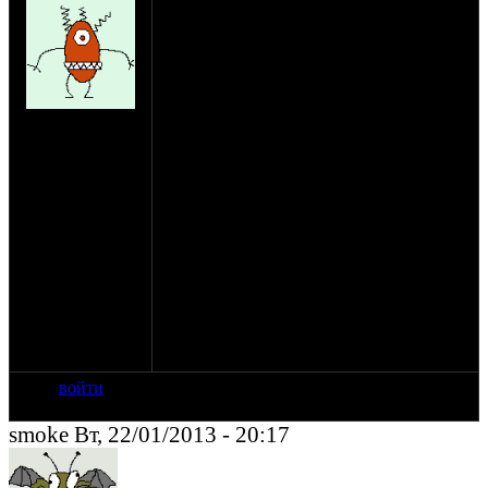
Доброго времени суток, хотелось бы
пообщаться с вами на тему постройки
компрессора из двигателя Днепра.
Компрессор планирую использовать для
покраски мотоцикла, ну и других целей.
Задумка такова
на сайте: июл-08
Вместо маховика цепляем шкив, через
нахождение:
ремень к эл.двигателю
Кировоградская
Убираем толкатели и штанги с выпуска
обл.
(клапан будет постоянно закрыт)
Вместо карбюраторов цепляем
воздухофильтр
Вместо свечей штуцера и трубки через в
ресивер (в моём случаи газовый баллон
50л.)
в ресивер вкрутить манометр с
контактами которым можна
будетрегулировать максимальное и
минимальное давление.
войти
smoke Вт, 22/01/2013 - 20:17