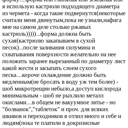
я использую кастрюли подходящего диаметра
из чермета - когда такие подвернутся(некоторые
считали меня двинутым,пока не узнали,нафига
мне на самом деле столько ржавых
кастрюль)))))...форма должна быть
сухая(кастрюлю закапываем в сухой
песок)...после заливания силумина и
схватывания поверхности желательно на нее
положить заранее вырезанный по диаметру лист
какой жести и засыпать слоем сухого
песка....короче охлаждение должно быть
медленным(не бросать в воду уж тем более) -
шоб микротрещин небыло,а доступ кислорода
минимальным - шоб не рыхлило металл
окислами....в общем не вакуумное литье - но
"болванок","таблеток" и проч. для всяких
шкивов и переходников я отлил много и себе и
людям(пока те платили в докризисные