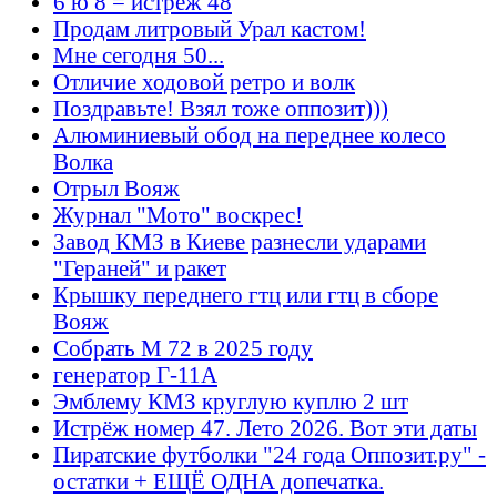
6 ю 8 = истрёж 48
Продам литровый Урал кастом!
Мне сегодня 50...
Отличие ходовой ретро и волк
Поздравьте! Взял тоже оппозит)))
Алюминиевый обод на переднее колесо
Волка
Отрыл Вояж
Журнал "Мото" воскрес!
Завод КМЗ в Киеве разнесли ударами
"Гераней" и ракет
Крышку переднего гтц или гтц в сборе
Вояж
Собрать М 72 в 2025 году
генератор Г-11А
Эмблему КМЗ круглую куплю 2 шт
Истрёж номер 47. Лето 2026. Вот эти даты
Пиратские футболки "24 года Оппозит.ру" -
остатки + ЕЩЁ ОДНА допечатка.