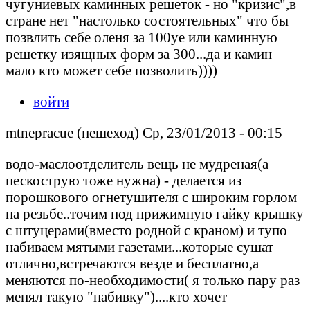
чугуниевых каминных решеток - но "кризис",в
стране нет "настолько состоятельных" что бы
позвлить себе оленя за 100уе или каминную
решетку изящных форм за 300...да и камин
мало кто может себе позволить))))
войти
mtnepracue (пешеход) Ср, 23/01/2013 - 00:15
водо-маслоотделитель вещь не мудреная(а
пескострую тоже нужна) - делается из
порошкового огнетушителя с широким горлом
на резьбе..точим под прижимную гайку крышку
с штуцерами(вместо родной с краном) и тупо
набиваем мятыми газетами...которые сушат
отлично,встречаются везде и бесплатно,а
меняются по-необходимости( я только пару раз
менял такую "набивку")....кто хочет