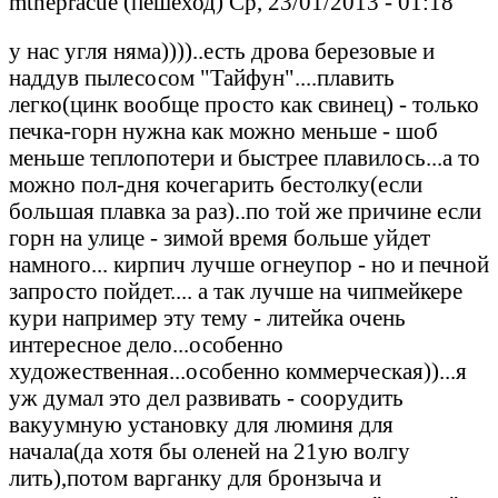
mtnepracue (пешеход) Ср, 23/01/2013 - 01:18
у нас угля няма))))..есть дрова березовые и
наддув пылесосом "Тайфун"....плавить
легко(цинк вообще просто как свинец) - только
печка-горн нужна как можно меньше - шоб
меньше теплопотери и быстрее плавилось...а то
можно пол-дня кочегарить бестолку(если
большая плавка за раз)..по той же причине если
горн на улице - зимой время больше уйдет
намного... кирпич лучше огнеупор - но и печной
запросто пойдет.... а так лучше на чипмейкере
кури например эту тему - литейка очень
интересное дело...особенно
художественная...особенно коммерческая))...я
уж думал это дел развивать - соорудить
вакуумную установку для люминя для
начала(да хотя бы оленей на 21ую волгу
лить),потом варганку для бронзыча и