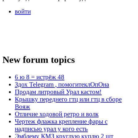
войти
New forum topics
6 ю 8 = истрёж 48
Здох Telegram , помогитеклОпОна
Продам литровый Урал кастом!
Крышку переднего гтц или гтц в сборе
Вояж
Отличие ходовой ретро и волк
Чертеж флажка крепление фары с
надписью урал у кого есть
Эмблему КМЗ круглую куплю 2 шт