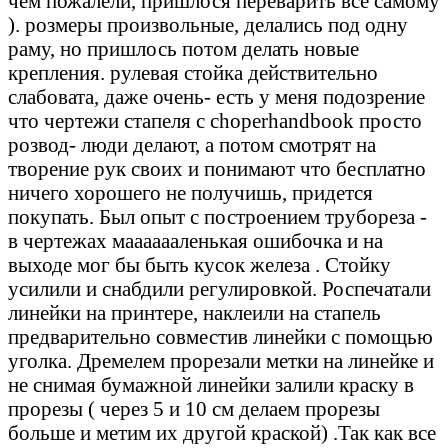
чем пожалели, пришлося переварить все самому
). розмеры произвольные, делались под одну
раму, но пришлось потом делать новые
крепления. рулевая стойка действительно
слабовата, даже очень- есть у меня подозрение
что чертежи стапеля с choperhandbook просто
розвод- люди делают, а потом смотрят на
творение рук своих и понимают что бесплатно
ничего хорошего не получишь, придется
покупать. Был опыт с построением трубореза -
в чертежах мааааааленькая ошибочка и на
выходе мог бы быть кусок железа . Стойку
усилили и снабдили регулировкой. Роспечатали
линейки на принтере, наклеили на стапель
предварительно совместив линейки с помощью
уголка. Дремелем прорезали метки на линейке и
не снимая бумажной линейки залили краску в
прорезы ( через 5 и 10 см делаем прорезы
больше и метим их другой краской) .Так как все