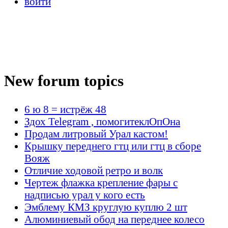
войти
New forum topics
6 ю 8 = истрёж 48
Здох Telegram , помогитеклОпОна
Продам литровый Урал кастом!
Крышку переднего гтц или гтц в сборе
Вояж
Отличие ходовой ретро и волк
Чертеж флажка крепление фары с
надписью урал у кого есть
Эмблему КМЗ круглую куплю 2 шт
Алюминиевый обод на переднее колесо