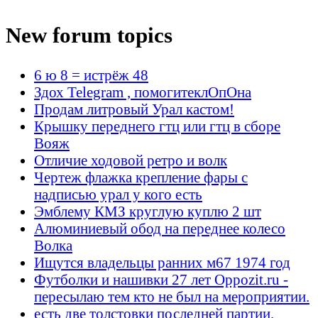
New forum topics
6 ю 8 = истрёж 48
Здох Telegram , помогитеклОпОна
Продам литровый Урал кастом!
Крышку переднего гтц или гтц в сборе
Вояж
Отличие ходовой ретро и волк
Чертеж флажка крепление фары с
надписью урал у кого есть
Эмблему КМЗ круглую куплю 2 шт
Алюминиевый обод на переднее колесо
Волка
Ищутся владельцы ранних м67 1974 год
Футболки и нашивки 27 лет Oppozit.ru -
пересылаю тем кто не был на мероприятии.
есть две толстовки последней партии.