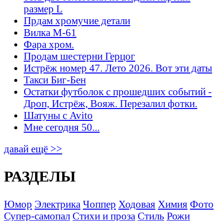
размер L
Прдам хромучие детали
Вилка М-61
Фара хром.
Продам шестерни Герцог
Истрёж номер 47. Лето 2026. Вот эти даты
Такси Биг-Бен
Остатки футболок с прошедших событий -
Дроп, Истрёж, Вояж. Перезалил фотки.
Шатуны с Avito
Мне сегодня 50...
давай ещё >>
РАЗДЕЛЫ
Юмор
Электрика
Чоппер
Ходовая
Химия
Фото
Супер-самопал
Стихи и проза
Стиль
Рожи