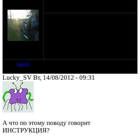
оппозитчик
14-08-12 7:58
Essiorh
Короткорычажка К-750. перебрал,
притёр, собрал и сижу жду совета.
Кстати, туда ж веретёнку? или моторное
какое-нить лучше?
на сайте: май-12
нахождение:
Майкоп/Лабинск
войти
Lucky_SV Вт, 14/08/2012 - 09:31
А что по этому поводу говорит
ИНСТРУКЦИЯ?