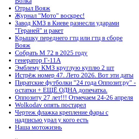
Волка
Отрыл Вояж
Журнал "Мото" воскрес!
Завод КМЗ в Киеве разнесли ударами
"Гераней" и ракет
Крышку переднего гтц или гтц в сборе
Вояж
Собрать М 72 в 2025 году
генератор Г-11А
Эмблему КМЗ круглую куплю 2 шт
Истрёж номер 47. Лето 2026. Вот эти даты
Пиратские футболки "24 года Оппозит.ру" -
остатки + ЕЩЁ ОДНА допечатка.
Оппозиту 27 лет!!! Отмечаем 24-26 апреля
Wolkodav опять постарел
Чертеж флажка крепление фары с
надписью урал у кого есть
Наша мотожизнь