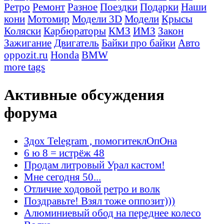
Ретро
Ремонт
Разное
Поездки
Подарки
Наши
кони
Мотомир
Модели 3D
Модели
Крысы
Коляски
Карбюраторы
КМЗ
ИМЗ
Закон
Зажигание
Двигатель
Байки про байки
Авто
oppozit.ru
Honda
BMW
more tags
Активные обсуждения
форума
Здох Telegram , помогитеклОпОна
6 ю 8 = истрёж 48
Продам литровый Урал кастом!
Мне сегодня 50...
Отличие ходовой ретро и волк
Поздравьте! Взял тоже оппозит)))
Алюминиевый обод на переднее колесо