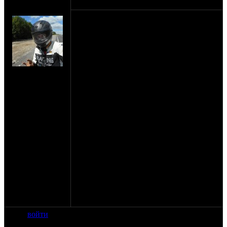
оппозитчик
05-08-12 22:29
Vanilin15
Вчера пошел в магазин мото запчастей и
охренел )). . . На урал головка стоит 2200
на днепр 5000 объяснили тем что больше
его не выпускают ... У кого есть опыт
покупки запчастей на днепр на Украине ?
Выпускают его вообще ? И что лучше все
на сайте: июн-12
таки взять для переделки днепр или урал
нахождение:
? Подбираю по соотношению цены на
Короча
запчасти ... Конечно если цены такие то
Урал ,хотя сам склоняюсь к днепру есть
много материала про вывода масла из
блока на радиатор фильтр вообщем если
довести до ума маслосистему получится
вполне себе мотор ))Ресурс увеличится
точно ,что касается Урало то тут не менее
материалов по доводке но вот косяк
смущает меня коленвал на подшипниках
т.е нижняя головка шатуна ... Заболтался
подшипник и выкинь коленвал ? Опять
же как он держит нагрузку и прочее ..
Посоветуйте ...
войти