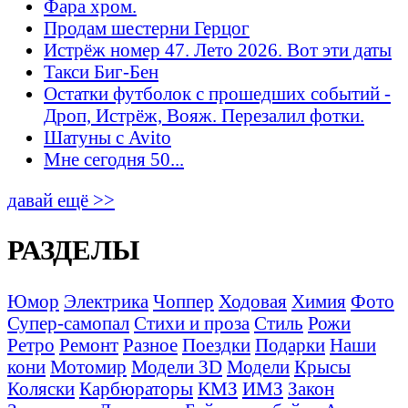
Фара хром.
Продам шестерни Герцог
Истрёж номер 47. Лето 2026. Вот эти даты
Такси Биг-Бен
Остатки футболок с прошедших событий -
Дроп, Истрёж, Вояж. Перезалил фотки.
Шатуны с Avito
Мне сегодня 50...
давай ещё >>
РАЗДЕЛЫ
Юмор
Электрика
Чоппер
Ходовая
Химия
Фото
Супер-самопал
Стихи и проза
Стиль
Рожи
Ретро
Ремонт
Разное
Поездки
Подарки
Наши
кони
Мотомир
Модели 3D
Модели
Крысы
Коляски
Карбюраторы
КМЗ
ИМЗ
Закон