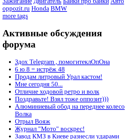
Зажигание
Двигатель
Байки про байки
Авто
oppozit.ru
Honda
BMW
more tags
Активные обсуждения
форума
Здох Telegram , помогитеклОпОна
6 ю 8 = истрёж 48
Продам литровый Урал кастом!
Мне сегодня 50...
Отличие ходовой ретро и волк
Поздравьте! Взял тоже оппозит)))
Алюминиевый обод на переднее колесо
Волка
Отрыл Вояж
Журнал "Мото" воскрес!
Завод КМЗ в Киеве разнесли ударами