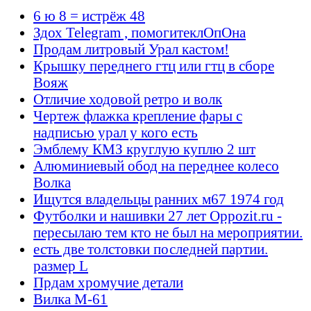
6 ю 8 = истрёж 48
Здох Telegram , помогитеклОпОна
Продам литровый Урал кастом!
Крышку переднего гтц или гтц в сборе
Вояж
Отличие ходовой ретро и волк
Чертеж флажка крепление фары с
надписью урал у кого есть
Эмблему КМЗ круглую куплю 2 шт
Алюминиевый обод на переднее колесо
Волка
Ищутся владельцы ранних м67 1974 год
Футболки и нашивки 27 лет Oppozit.ru -
пересылаю тем кто не был на мероприятии.
есть две толстовки последней партии.
размер L
Прдам хромучие детали
Вилка М-61