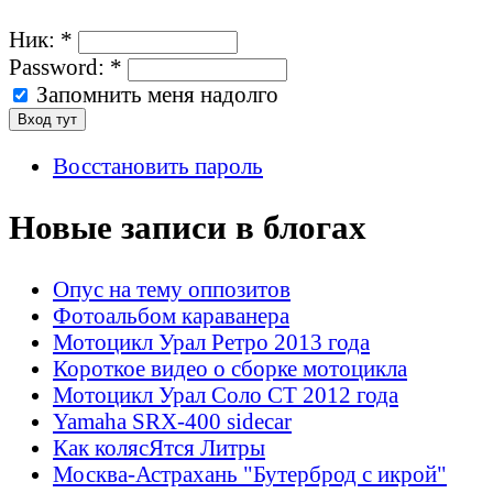
Ник:
*
Password:
*
Запомнить меня надолго
Восстановить пароль
Новые записи в блогах
Опус на тему оппозитов
Фотоальбом караванера
Мотоцикл Урал Ретро 2013 года
Короткое видео о сборке мотоцикла
Мотоцикл Урал Соло СТ 2012 года
Yamaha SRX-400 sidecar
Как колясЯтся Литры
Москва-Астрахань "Бутерброд с икрой"