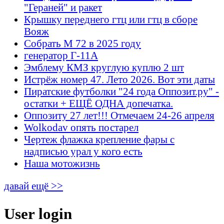
"Гераней" и ракет
Крышку переднего гтц или гтц в сборе
Вояж
Собрать М 72 в 2025 году
генератор Г-11А
Эмблему КМЗ круглую куплю 2 шт
Истрёж номер 47. Лето 2026. Вот эти даты
Пиратские футболки "24 года Оппозит.ру" -
остатки + ЕЩЁ ОДНА допечатка.
Оппозиту 27 лет!!! Отмечаем 24-26 апреля
Wolkodav опять постарел
Чертеж флажка крепление фары с
надписью урал у кого есть
Наша мотожизнь
давай ещё >>
User login