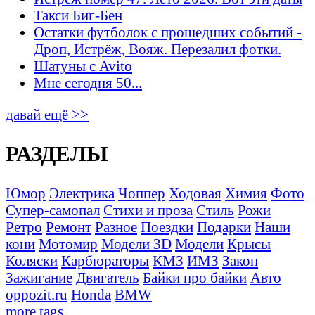
Такси Биг-Бен
Остатки футболок с прошедших событий -
Дроп, Истрёж, Вояж. Перезалил фотки.
Шатуны с Avito
Мне сегодня 50...
давай ещё >>
РАЗДЕЛЫ
Юмор
Электрика
Чоппер
Ходовая
Химия
Фото
Супер-самопал
Стихи и проза
Стиль
Рожи
Ретро
Ремонт
Разное
Поездки
Подарки
Наши
кони
Мотомир
Модели 3D
Модели
Крысы
Коляски
Карбюраторы
КМЗ
ИМЗ
Закон
Зажигание
Двигатель
Байки про байки
Авто
oppozit.ru
Honda
BMW
more tags