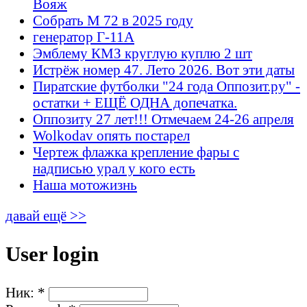
Вояж
Собрать М 72 в 2025 году
генератор Г-11А
Эмблему КМЗ круглую куплю 2 шт
Истрёж номер 47. Лето 2026. Вот эти даты
Пиратские футболки "24 года Оппозит.ру" -
остатки + ЕЩЁ ОДНА допечатка.
Оппозиту 27 лет!!! Отмечаем 24-26 апреля
Wolkodav опять постарел
Чертеж флажка крепление фары с
надписью урал у кого есть
Наша мотожизнь
давай ещё >>
User login
Ник:
*