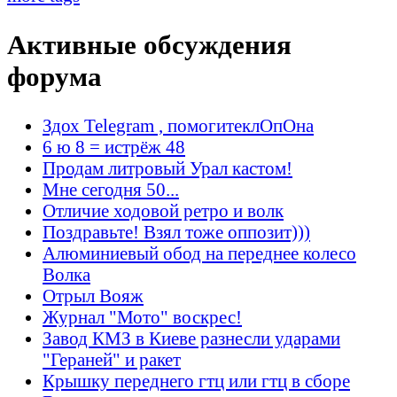
Активные обсуждения
форума
Здох Telegram , помогитеклОпОна
6 ю 8 = истрёж 48
Продам литровый Урал кастом!
Мне сегодня 50...
Отличие ходовой ретро и волк
Поздравьте! Взял тоже оппозит)))
Алюминиевый обод на переднее колесо
Волка
Отрыл Вояж
Журнал "Мото" воскрес!
Завод КМЗ в Киеве разнесли ударами
"Гераней" и ракет
Крышку переднего гтц или гтц в сборе