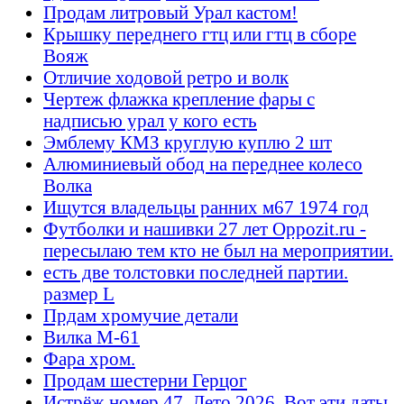
Продам литровый Урал кастом!
Крышку переднего гтц или гтц в сборе
Вояж
Отличие ходовой ретро и волк
Чертеж флажка крепление фары с
надписью урал у кого есть
Эмблему КМЗ круглую куплю 2 шт
Алюминиевый обод на переднее колесо
Волка
Ищутся владельцы ранних м67 1974 год
Футболки и нашивки 27 лет Oppozit.ru -
пересылаю тем кто не был на мероприятии.
есть две толстовки последней партии.
размер L
Прдам хромучие детали
Вилка М-61
Фара хром.
Продам шестерни Герцог
Истрёж номер 47. Лето 2026. Вот эти даты