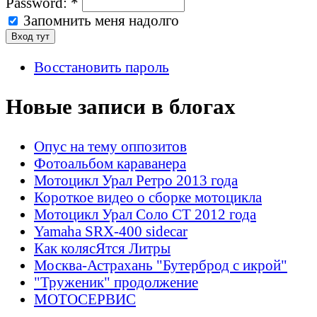
Password:
*
Запомнить меня надолго
Восстановить пароль
Новые записи в блогах
Опус на тему оппозитов
Фотоальбом караванера
Мотоцикл Урал Ретро 2013 года
Короткое видео о сборке мотоцикла
Мотоцикл Урал Соло СТ 2012 года
Yamaha SRX-400 sidecar
Как колясЯтся Литры
Москва-Астрахань "Бутерброд с икрой"
"Труженик" продолжение
МОТОСЕРВИС