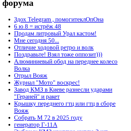
форума
Здох Telegram , помогитеклОпОна
6 ю 8 = истрёж 48
Продам литровый Урал кастом!
Мне сегодня 50...
Отличие ходовой ретро и волк
Поздравьте! Взял тоже оппозит)))
Алюминиевый обод на переднее колесо
Волка
Отрыл Вояж
Журнал "Мото" воскрес!
Завод КМЗ в Киеве разнесли ударами
"Гераней" и ракет
Крышку переднего гтц или гтц в сборе
Вояж
Собрать М 72 в 2025 году
генератор Г-11А