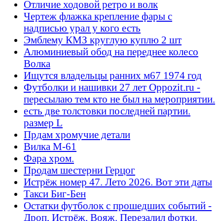
Отличие ходовой ретро и волк
Чертеж флажка крепление фары с
надписью урал у кого есть
Эмблему КМЗ круглую куплю 2 шт
Алюминиевый обод на переднее колесо
Волка
Ищутся владельцы ранних м67 1974 год
Футболки и нашивки 27 лет Oppozit.ru -
пересылаю тем кто не был на мероприятии.
есть две толстовки последней партии.
размер L
Прдам хромучие детали
Вилка М-61
Фара хром.
Продам шестерни Герцог
Истрёж номер 47. Лето 2026. Вот эти даты
Такси Биг-Бен
Остатки футболок с прошедших событий -
Дроп, Истрёж, Вояж. Перезалил фотки.