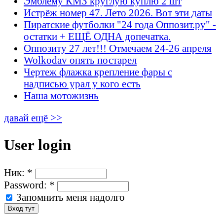
Эмблему КМЗ круглую куплю 2 шт
Истрёж номер 47. Лето 2026. Вот эти даты
Пиратские футболки "24 года Оппозит.ру" -
остатки + ЕЩЁ ОДНА допечатка.
Оппозиту 27 лет!!! Отмечаем 24-26 апреля
Wolkodav опять постарел
Чертеж флажка крепление фары с
надписью урал у кого есть
Наша мотожизнь
давай ещё >>
User login
Ник:
*
Password:
*
Запомнить меня надолго