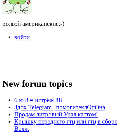
ролвэй американские;-)
войти
New forum topics
6 ю 8 = истрёж 48
Здох Telegram , помогитеклОпОна
Продам литровый Урал кастом!
Крышку переднего гтц или гтц в сборе
Вояж