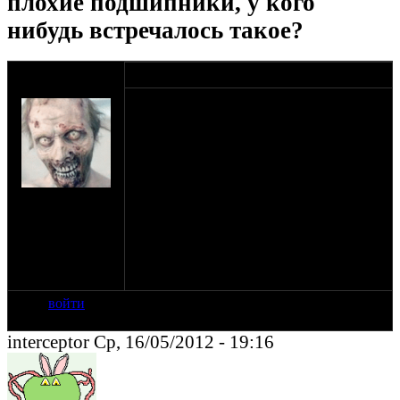
плохие подшипники, у кого
нибудь встречалось такое?
оппозитчик
16-05-12 17:16
AntoniGutslasher
Коллеги, не помню где, но где то тут на
форуме профчитал что в хромированных
каликах от КБМТС были плохие
подшипники, в результате чего колёса
залюфтили.
Реально у кого либо такое было? Или это
на сайте: авг-07
просто попытка обгадить контору
нахождение:
КБМТС?
Измайлово,
Если реально имел место быть факт
Семёновская!
установки китайских подшипников,
отпишитесь плиз, я куплю тогда
японские Rollway
войти
interceptor Ср, 16/05/2012 - 19:16