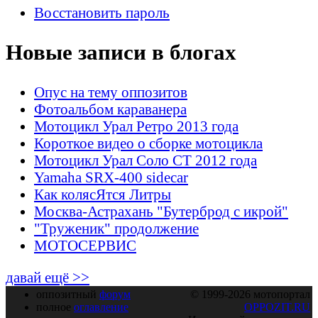
Восстановить пароль
Новые записи в блогах
Опус на тему оппозитов
Фотоальбом караванера
Мотоцикл Урал Ретро 2013 года
Короткое видео о сборке мотоцикла
Мотоцикл Урал Соло СТ 2012 года
Yamaha SRX-400 sidecar
Как колясЯтся Литры
Москва-Астрахань "Бутерброд с икрой"
"Труженик" продолжение
МОТОСЕРВИС
давай ещё >>
оппозитный
форум
© 1999-2026 мотопортал
полное
оглавление
OPPOZIT.RU