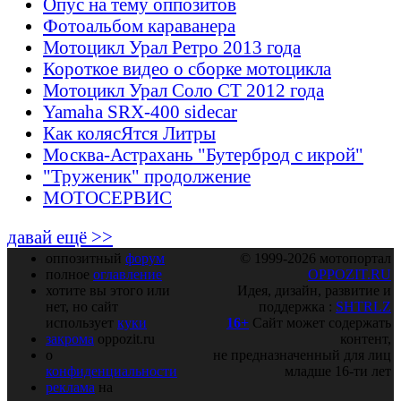
Опус на тему оппозитов
Фотоальбом караванера
Мотоцикл Урал Ретро 2013 года
Короткое видео о сборке мотоцикла
Мотоцикл Урал Соло СТ 2012 года
Yamaha SRX-400 sidecar
Как колясЯтся Литры
Москва-Астрахань "Бутерброд с икрой"
"Труженик" продолжение
МОТОСЕРВИС
давай ещё >>
оппозитный
форум
© 1999-2026 мотопортал
полное
оглавление
OPPOZIT.RU
хотите вы этого или
Идея, дизайн, развитие и
нет, но сайт
поддержка :
SHTRLZ
использует
куки
16+
Сайт может содержать
закрома
oppozit.ru
контент,
о
не предназначенный для лиц
конфиденциальности
младше 16-ти лет
реклама
на