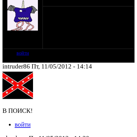
ребят подскажите какие подшипники
стоят в рулевой колонке на урале?
мотоцикл урал имз 810310.
на сайте: мар-12
нахождение:
Москва
войти
intruder86 Пт, 11/05/2012 - 14:14
В ПОИСК!
войти