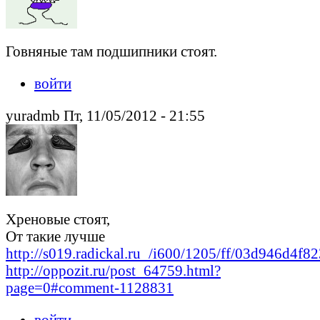
Говняные там подшипники стоят.
войти
yuradmb Пт, 11/05/2012 - 21:55
Хреновые стоят,
От такие лучше
http://s019.radickal.ru_/i600/1205/ff/03d946d4f82
http://oppozit.ru/post_64759.html?
page=0#comment-1128831
войти