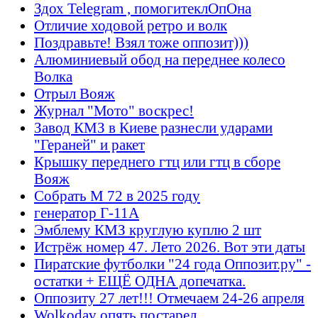
Здох Telegram , помогитеклОпОна
Отличие ходовой ретро и волк
Поздравьте! Взял тоже оппозит)))
Алюминиевый обод на переднее колесо
Волка
Отрыл Вояж
Журнал "Мото" воскрес!
Завод КМЗ в Киеве разнесли ударами
"Гераней" и ракет
Крышку переднего гтц или гтц в сборе
Вояж
Собрать М 72 в 2025 году
генератор Г-11А
Эмблему КМЗ круглую куплю 2 шт
Истрёж номер 47. Лето 2026. Вот эти даты
Пиратские футболки "24 года Оппозит.ру" -
остатки + ЕЩЁ ОДНА допечатка.
Оппозиту 27 лет!!! Отмечаем 24-26 апреля
Wolkodav опять постарел