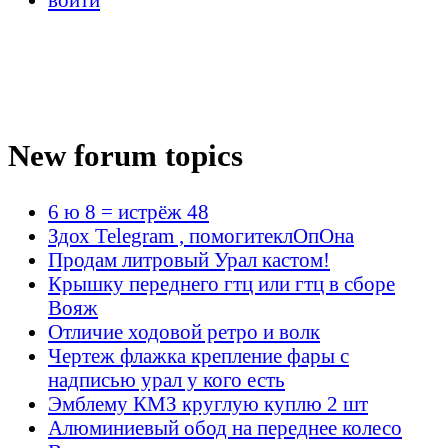
New forum topics
6 ю 8 = истрёж 48
Здох Telegram , помогитеклОпОна
Продам литровый Урал кастом!
Крышку переднего гтц или гтц в сборе
Вояж
Отличие ходовой ретро и волк
Чертеж флажка крепление фары с
надписью урал у кого есть
Эмблему КМЗ круглую куплю 2 шт
Алюминиевый обод на переднее колесо