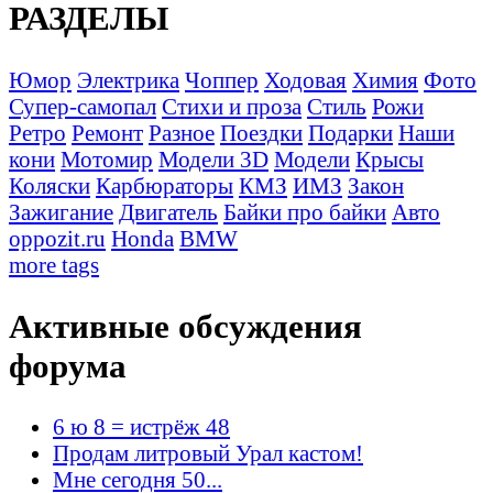
РАЗДЕЛЫ
Юмор
Электрика
Чоппер
Ходовая
Химия
Фото
Супер-самопал
Стихи и проза
Стиль
Рожи
Ретро
Ремонт
Разное
Поездки
Подарки
Наши
кони
Мотомир
Модели 3D
Модели
Крысы
Коляски
Карбюраторы
КМЗ
ИМЗ
Закон
Зажигание
Двигатель
Байки про байки
Авто
oppozit.ru
Honda
BMW
more tags
Активные обсуждения
форума
6 ю 8 = истрёж 48
Продам литровый Урал кастом!
Мне сегодня 50...