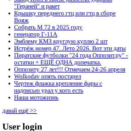
"Гераней" и ракет
Крышку переднего гтц или гтц в сборе
Вояж
Собрать М 72 в 2025 году
генератор Г-11А
Эмблему КМЗ круглую куплю 2 шт
Истрёж номер 47. Лето 2026. Вот эти даты
Пиратские футболки "24 года Оппозит.ру" -
остатки + ЕЩЁ ОДНА допечатка.
Оппозиту 27 лет!!! Отмечаем 24-26 апреля
Wolkodav опять постарел
Чертеж флажка крепление фары с
надписью урал у кого есть
Наша мотожизнь
давай ещё >>
User login