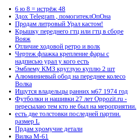
6 ю 8 = истрёж 48
Здох Telegram , помогитеклОпОна
Продам литровый Урал кастом!
Крышку переднего гтц или гтц в сборе
Вояж
Отличие ходовой ретро и волк
Чертеж флажка крепление фары с
надписью урал у кого есть
Эмблему КМЗ круглую куплю 2 шт
Алюминиевый обод на переднее колесо
Волка
Ищутся владельцы ранних м67 1974 год
Футболки и нашивки 27 лет Oppozit.ru -
пересылаю тем кто не был на мероприятии.
есть две толстовки последней партии.
размер L
Прдам хромучие детали
Вилка М-61