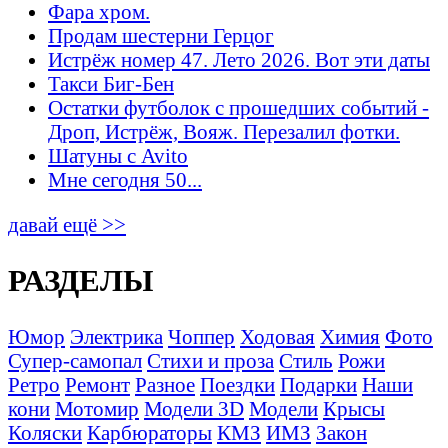
Фара хром.
Продам шестерни Герцог
Истрёж номер 47. Лето 2026. Вот эти даты
Такси Биг-Бен
Остатки футболок с прошедших событий -
Дроп, Истрёж, Вояж. Перезалил фотки.
Шатуны с Avito
Мне сегодня 50...
давай ещё >>
РАЗДЕЛЫ
Юмор
Электрика
Чоппер
Ходовая
Химия
Фото
Супер-самопал
Стихи и проза
Стиль
Рожи
Ретро
Ремонт
Разное
Поездки
Подарки
Наши
кони
Мотомир
Модели 3D
Модели
Крысы
Коляски
Карбюраторы
КМЗ
ИМЗ
Закон