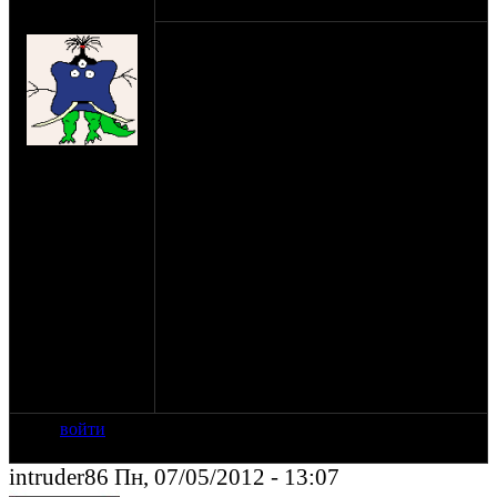
оппозитчик
07-05-12 12:53
mudak
доброго дня. возникла у меня проблема с
уралом 8103-10. то что заднее крыло
только до маятника - с этим я смирился,
туда поставил дополнительный
брызговик. но переднее крыло
раздражает куда больше. если едешь по
на сайте: янв-11
мокрой дороге, вся вода скапливается на
нахождение:
кончике крыла и струйками стекает с
Калуга
уголков. и эти струйки сдуваются
встречным потоком воздуха прямо на
ботинки, штанины цилиндры, свечные
колпачки, и, самое главное, на
карбюраторы. я думаю что если на
карбюраторы и свечи льются потоки
говна это не есть хорошо. посему возник
вопрос - есть ли возможность как-то
доработать переднее крыло. возможно,
подпилить, или опустить к колесу. кто
как делал в общем, расскажите, комрады.
войти
intruder86 Пн, 07/05/2012 - 13:07