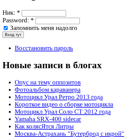
Ник:
*
Password:
*
Запомнить меня надолго
Восстановить пароль
Новые записи в блогах
Опус на тему оппозитов
Фотоальбом караванера
Мотоцикл Урал Ретро 2013 года
Короткое видео о сборке мотоцикла
Мотоцикл Урал Соло СТ 2012 года
Yamaha SRX-400 sidecar
Как колясЯтся Литры
Москва-Астрахань "Бутерброд с икрой"