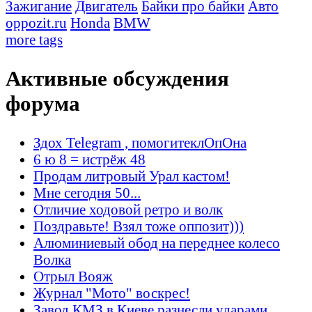
Зажигание
Двигатель
Байки про байки
Авто
oppozit.ru
Honda
BMW
more tags
Активные обсуждения
форума
Здох Telegram , помогитеклОпОна
6 ю 8 = истрёж 48
Продам литровый Урал кастом!
Мне сегодня 50...
Отличие ходовой ретро и волк
Поздравьте! Взял тоже оппозит)))
Алюминиевый обод на переднее колесо
Волка
Отрыл Вояж
Журнал "Мото" воскрес!
Завод КМЗ в Киеве разнесли ударами