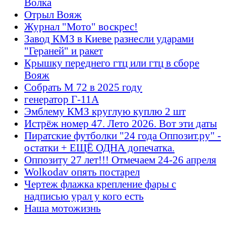
Волка
Отрыл Вояж
Журнал "Мото" воскрес!
Завод КМЗ в Киеве разнесли ударами
"Гераней" и ракет
Крышку переднего гтц или гтц в сборе
Вояж
Собрать М 72 в 2025 году
генератор Г-11А
Эмблему КМЗ круглую куплю 2 шт
Истрёж номер 47. Лето 2026. Вот эти даты
Пиратские футболки "24 года Оппозит.ру" -
остатки + ЕЩЁ ОДНА допечатка.
Оппозиту 27 лет!!! Отмечаем 24-26 апреля
Wolkodav опять постарел
Чертеж флажка крепление фары с
надписью урал у кого есть
Наша мотожизнь