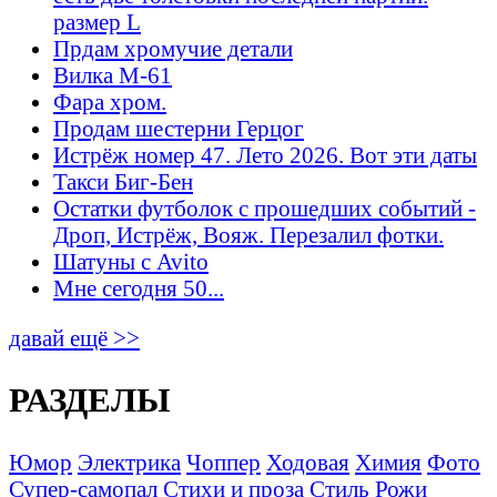
размер L
Прдам хромучие детали
Вилка М-61
Фара хром.
Продам шестерни Герцог
Истрёж номер 47. Лето 2026. Вот эти даты
Такси Биг-Бен
Остатки футболок с прошедших событий -
Дроп, Истрёж, Вояж. Перезалил фотки.
Шатуны с Avito
Мне сегодня 50...
давай ещё >>
РАЗДЕЛЫ
Юмор
Электрика
Чоппер
Ходовая
Химия
Фото
Супер-самопал
Стихи и проза
Стиль
Рожи