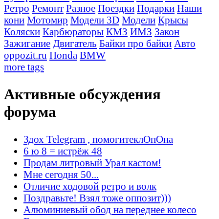
Ретро
Ремонт
Разное
Поездки
Подарки
Наши
кони
Мотомир
Модели 3D
Модели
Крысы
Коляски
Карбюраторы
КМЗ
ИМЗ
Закон
Зажигание
Двигатель
Байки про байки
Авто
oppozit.ru
Honda
BMW
more tags
Активные обсуждения
форума
Здох Telegram , помогитеклОпОна
6 ю 8 = истрёж 48
Продам литровый Урал кастом!
Мне сегодня 50...
Отличие ходовой ретро и волк
Поздравьте! Взял тоже оппозит)))
Алюминиевый обод на переднее колесо