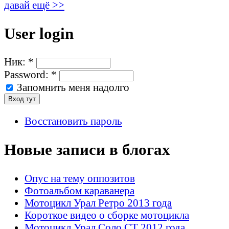
давай ещё >>
User login
Ник:
*
Password:
*
Запомнить меня надолго
Восстановить пароль
Новые записи в блогах
Опус на тему оппозитов
Фотоальбом караванера
Мотоцикл Урал Ретро 2013 года
Короткое видео о сборке мотоцикла
Мотоцикл Урал Соло СТ 2012 года