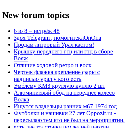
New forum topics
6 ю 8 = истрёж 48
Здох Telegram , помогитеклОпОна
Продам литровый Урал кастом!
Крышку переднего гтц или гтц в сборе
Вояж
Отличие ходовой ретро и волк
Чертеж флажка крепление фары с
надписью урал у кого есть
Эмблему КМЗ круглую куплю 2 шт
Алюминиевый обод на переднее колесо
Волка
Ищутся владельцы ранних м67 1974 год
Футболки и нашивки 27 лет Oppozit.ru -
пересылаю тем кто не был на мероприятии.
есть две толстовки последней партии.