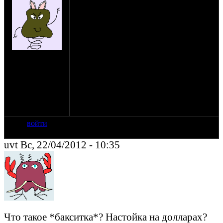
Идея появилась поставить
автокарбюратор на урал,имеется
карбюратор от ваз 2105,хочу сделать
фланец к которому будет крепится карб
из стекловолокна которое прописать
бакситкой.Интересно делал ктонибудь
на сайте: окт-11
такую штуку будет ли она прочной,к
нахождение:
головкам патрубки будут из металла,из
белово
стекловолокна будет только та часть куда
крепится карб.Знаю что лучше сделать из
металла или еще каких металлов,просто
нет возможности сварить хорошо.Кто что
думает по этому поводу
войти
uvt Вс, 22/04/2012 - 10:35
Что такое *бакситка*? Настойка на долларах?