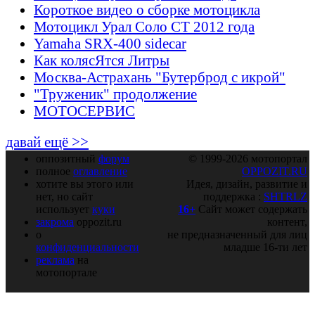
Короткое видео о сборке мотоцикла
Мотоцикл Урал Соло СТ 2012 года
Yamaha SRX-400 sidecar
Как колясЯтся Литры
Москва-Астрахань "Бутерброд с икрой"
"Труженик" продолжение
МОТОСЕРВИС
давай ещё >>
оппозитный
форум
© 1999-2026 мотопортал
полное
оглавление
OPPOZIT.RU
хотите вы этого или
Идея, дизайн, развитие и
нет, но сайт
поддержка :
SHTRLZ
использует
куки
16+
Сайт может содержать
закрома
oppozit.ru
контент,
о
не предназначенный для лиц
конфиденциальности
младше 16-ти лет
реклама
на
мотопортале