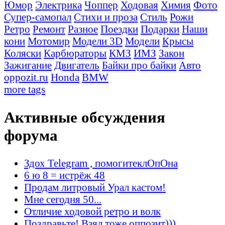
Юмор
Электрика
Чоппер
Ходовая
Химия
Фото
Супер-самопал
Стихи и проза
Стиль
Рожи
Ретро
Ремонт
Разное
Поездки
Подарки
Наши
кони
Мотомир
Модели 3D
Модели
Крысы
Коляски
Карбюраторы
КМЗ
ИМЗ
Закон
Зажигание
Двигатель
Байки про байки
Авто
oppozit.ru
Honda
BMW
more tags
Активные обсуждения
форума
Здох Telegram , помогитеклОпОна
6 ю 8 = истрёж 48
Продам литровый Урал кастом!
Мне сегодня 50...
Отличие ходовой ретро и волк
Поздравьте! Взял тоже оппозит)))