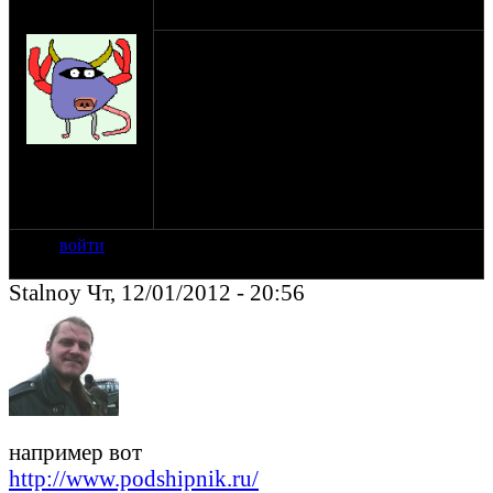
оппозитчик
12-01-12 19:38
blade_nn
Ищу пару конических подшипников.
Один: 35х55х14(15) 2007907А
(Зарубежный аналог 32907)
второй: 28х52х16 320\28JR
Хочу заказать через инет, чтобы на почту
потом пришло, но сайтов незнаю. Поиск
на сайте: фев-08
в яндексе не увенчался успехом.
нахождение:
Нижний
Новгород
войти
Stalnoy Чт, 12/01/2012 - 20:56
например вот
http://www.podshipnik.ru/