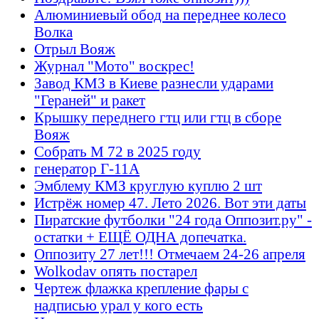
Алюминиевый обод на переднее колесо
Волка
Отрыл Вояж
Журнал "Мото" воскрес!
Завод КМЗ в Киеве разнесли ударами
"Гераней" и ракет
Крышку переднего гтц или гтц в сборе
Вояж
Собрать М 72 в 2025 году
генератор Г-11А
Эмблему КМЗ круглую куплю 2 шт
Истрёж номер 47. Лето 2026. Вот эти даты
Пиратские футболки "24 года Оппозит.ру" -
остатки + ЕЩЁ ОДНА допечатка.
Оппозиту 27 лет!!! Отмечаем 24-26 апреля
Wolkodav опять постарел
Чертеж флажка крепление фары с
надписью урал у кого есть