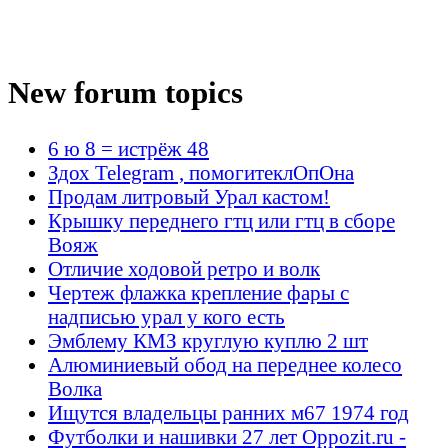
New forum topics
6 ю 8 = истрёж 48
Здох Telegram , помогитеклОпОна
Продам литровый Урал кастом!
Крышку переднего гтц или гтц в сборе
Вояж
Отличие ходовой ретро и волк
Чертеж флажка крепление фары с
надписью урал у кого есть
Эмблему КМЗ круглую куплю 2 шт
Алюминиевый обод на переднее колесо
Волка
Ищутся владельцы ранних м67 1974 год
Футболки и нашивки 27 лет Oppozit.ru -