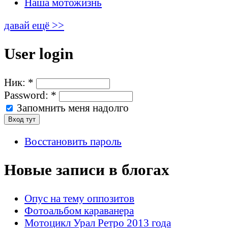
Наша мотожизнь
давай ещё >>
User login
Ник:
*
Password:
*
Запомнить меня надолго
Восстановить пароль
Новые записи в блогах
Опус на тему оппозитов
Фотоальбом караванера
Мотоцикл Урал Ретро 2013 года