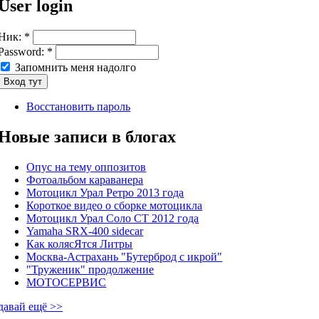
User login
Ник:
*
Password:
*
Запомнить меня надолго
Восстановить пароль
Новые записи в блогах
Опус на тему оппозитов
Фотоальбом караванера
Мотоцикл Урал Ретро 2013 года
Короткое видео о сборке мотоцикла
Мотоцикл Урал Соло СТ 2012 года
Yamaha SRX-400 sidecar
Как колясЯтся Литры
Москва-Астрахань "Бутерброд с икрой"
"Труженик" продолжение
МОТОСЕРВИС
давай ещё >>