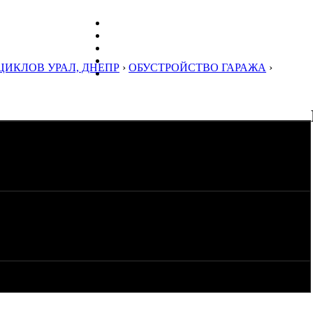
ЦИКЛОВ УРАЛ, ДНЕПР
›
ОБУСТРОЙСТВО ГАРАЖА
›
аража.На потолке балки,потом обрешетка и сверху шифер