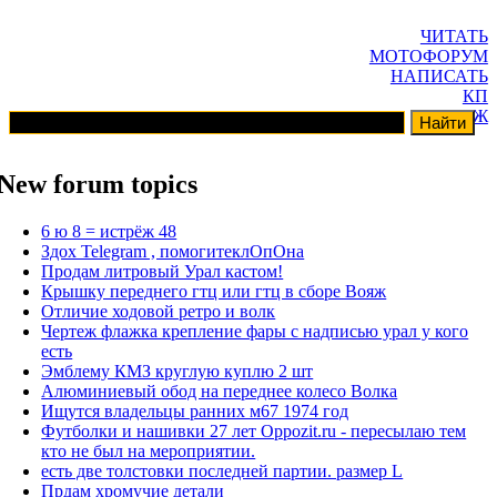
ЧИТАТЬ
МОТОФОРУМ
НАПИСАТЬ
КП
ГАРАЖ
New forum topics
6 ю 8 = истрёж 48
Здох Telegram , помогитеклОпОна
Продам литровый Урал кастом!
Крышку переднего гтц или гтц в сборе Вояж
Отличие ходовой ретро и волк
Чертеж флажка крепление фары с надписью урал у кого
есть
Эмблему КМЗ круглую куплю 2 шт
Алюминиевый обод на переднее колесо Волка
Ищутся владельцы ранних м67 1974 год
Футболки и нашивки 27 лет Oppozit.ru - пересылаю тем
кто не был на мероприятии.
есть две толстовки последней партии. размер L
Прдам хромучие детали