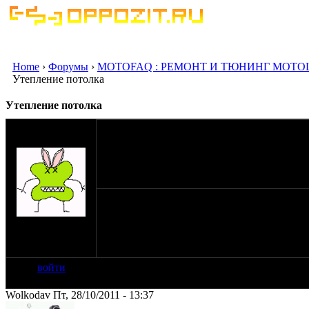
Home
›
Форумы
›
MOTOFAQ : РЕМОНТ И ТЮНИНГ МОТО
Утепление потолка
Утепление потолка
оппозитчик
MOROZ mt10
28-10-11 13:12
Подскажите,чем можно утеплить потолок г
на сайте: сен-05
нахождение:
Могилёв
войти
Wolkodav Пт, 28/10/2011 - 13:37