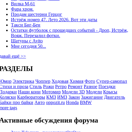
Вилка М-61
Фара хром.
Продам шестерни Герцог
Истрёж номер 47. Лето 2026. Вот эти даты
Такси Биг-Бен
Остатки футболок с прошедших событий - Дроп, Истрёж,
Вояж. Перезалил фотки.
Шатуны с Avito
Мне сегодня 50...
давай ещё >>
РАЗДЕЛЫ
Юмор
Электрика
Чоппер
Ходовая
Химия
Фото
Супер-самопал
Стихи и проза
Стиль
Рожи
Ретро
Ремонт
Разное
Поездки
Подарки
Наши кони
Мотомир
Модели 3D
Модели
Крысы
Коляски
Карбюраторы
КМЗ
ИМЗ
Закон
Зажигание
Двигатель
Байки про байки
Авто
oppozit.ru
Honda
BMW
more tags
Активные обсуждения форума