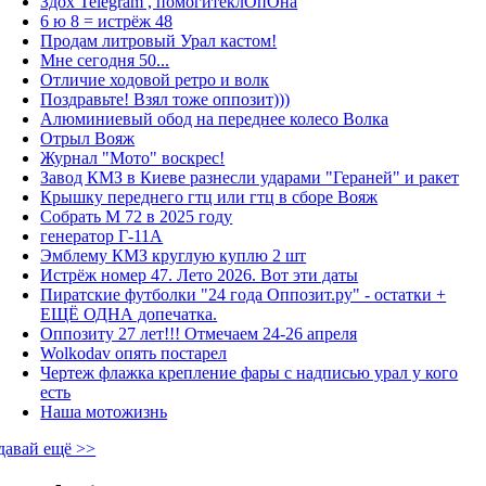
Здох Telegram , помогитеклОпОна
6 ю 8 = истрёж 48
Продам литровый Урал кастом!
Мне сегодня 50...
Отличие ходовой ретро и волк
Поздравьте! Взял тоже оппозит)))
Алюминиевый обод на переднее колесо Волка
Отрыл Вояж
Журнал "Мото" воскрес!
Завод КМЗ в Киеве разнесли ударами "Гераней" и ракет
Крышку переднего гтц или гтц в сборе Вояж
Собрать М 72 в 2025 году
генератор Г-11А
Эмблему КМЗ круглую куплю 2 шт
Истрёж номер 47. Лето 2026. Вот эти даты
Пиратские футболки "24 года Оппозит.ру" - остатки +
ЕЩЁ ОДНА допечатка.
Оппозиту 27 лет!!! Отмечаем 24-26 апреля
Wolkodav опять постарел
Чертеж флажка крепление фары с надписью урал у кого
есть
Наша мотожизнь
давай ещё >>