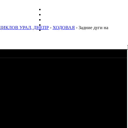
ЦИКЛОВ УРАЛ, ДНЕПР
›
ХОДОВАЯ
› Задние дуги на
на 2/3 укоротить пластину крепления и просверлить новое
о сути "ухо" никуда не дотягивается. И единственный вариант