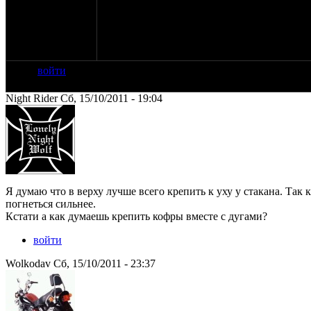
амортизатора. Во первых это усилит констр
нужно что-то подкладывать.
Слушаю ваших советов, выдержит ли верхн
На сколько прочное "ухо" на "стакане", и с
войти
Night Rider Сб, 15/10/2011 - 19:04
Я думаю что в верху лучше всего крепить к уху у стакана. Так
погнеться сильнее.
Кстати а как думаешь крепить кофры вместе с дугами?
войти
Wolkodav Сб, 15/10/2011 - 23:37