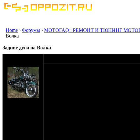
Home
›
Форумы
›
MOTOFAQ : РЕМОНТ И ТЮНИНГ МОТО
Волка
Задние дуги на Волка
оппозитчик
15-10-11 18:37
VampirY
В общем подбираю задние дуги на Волка.
Пока нашел два варианта.
Вариант Первый:
Дуги КБМТС.
на сайте: мар-07
нахождение:
Москва
Внизу встают вроде не плохо, но придется 
отверстие.
С верхним креплением все намного хуже. П