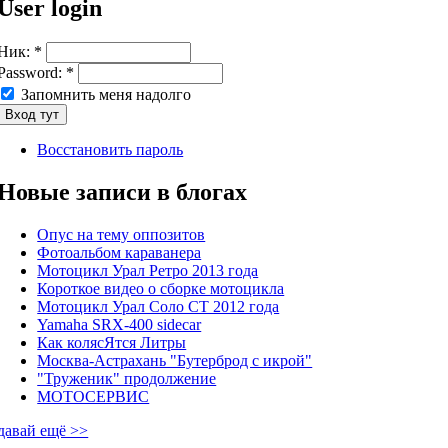
User login
Ник:
*
Password:
*
Запомнить меня надолго
Восстановить пароль
Новые записи в блогах
Опус на тему оппозитов
Фотоальбом караванера
Мотоцикл Урал Ретро 2013 года
Короткое видео о сборке мотоцикла
Мотоцикл Урал Соло СТ 2012 года
Yamaha SRX-400 sidecar
Как колясЯтся Литры
Москва-Астрахань "Бутерброд с икрой"
"Труженик" продолжение
МОТОСЕРВИС
давай ещё >>