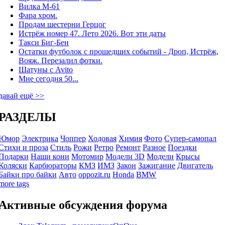
Вилка М-61
Фара хром.
Продам шестерни Герцог
Истрёж номер 47. Лето 2026. Вот эти даты
Такси Биг-Бен
Остатки футболок с прошедших событий - Дроп, Истрёж,
Вояж. Перезалил фотки.
Шатуны с Avito
Мне сегодня 50...
давай ещё >>
РАЗДЕЛЫ
Юмор
Электрика
Чоппер
Ходовая
Химия
Фото
Супер-самопал
Стихи и проза
Стиль
Рожи
Ретро
Ремонт
Разное
Поездки
Подарки
Наши кони
Мотомир
Модели 3D
Модели
Крысы
Коляски
Карбюраторы
КМЗ
ИМЗ
Закон
Зажигание
Двигатель
Байки про байки
Авто
oppozit.ru
Honda
BMW
more tags
Активные обсуждения форума