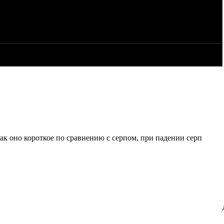
укцию, во вторых дуга до серпа все равно не дотягивается, и
ий крепеж удара падения?
ам "серп" - для установки дуги именно таким образом?
 как оно короткое по сравнению с серпом, при падении серп