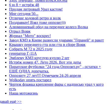
Здох Telegram , помогитеклОпОна
6 ю 8 = истрёж 48
Продам литровый Урал кастом!
Мне сегодня 50...
Отличие ходовой ретро и волк
Поздравьте! Взял тоже оппозит)))
Алюминиевый обод на переднее колесо Волка
Отрыл Вояж
Журнал "Мото" воскрес!
Завод КМЗ в Киеве разнесли ударами "Гераней" и ракет
Крышку переднего гтц или гтц в сборе Вояж
Собрать М 72 в 2025 году
генератор Г-11А
Эмблему КМЗ круглую куплю 2 шт
Истрёж номер 47. Лето 2026. Вот эти даты
Пиратские футболки "24 года Оппозит.ру" - остатки +
ЕЩЁ ОДНА допечатка.
Оппозиту 27 лет!!! Отмечаем 24-26 апреля
Wolkodav опять постарел
Чертеж флажка крепление фары с надписью урал у кого
есть
Наша мотожизнь
давай ещё >>