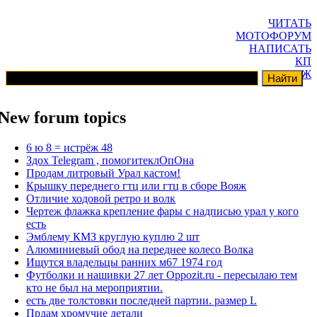
ЧИТАТЬ
МОТОФОРУМ
НАПИСАТЬ
КП
ГАРАЖ
New forum topics
6 ю 8 = истрёж 48
Здох Telegram , помогитеклОпОна
Продам литровый Урал кастом!
Крышку переднего гтц или гтц в сборе Вояж
Отличие ходовой ретро и волк
Чертеж флажка крепление фары с надписью урал у кого
есть
Эмблему КМЗ круглую куплю 2 шт
Алюминиевый обод на переднее колесо Волка
Ищутся владельцы ранних м67 1974 год
Футболки и нашивки 27 лет Oppozit.ru - пересылаю тем
кто не был на мероприятии.
есть две толстовки последней партии. размер L
Прдам хромучие детали