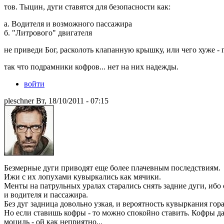
тов. Тыцин, дуги ставятся для безопасности как:
а. Водителя и возможного пассажира
б. "Литрового" двигателя
не приведи Бог, расколоть клапанную крышку, или чего хуже - г
так что подрамники кофров... нет на них надежды.
войти
pleschner Вт, 18/10/2011 - 07:15
Безмерные дуги приводят еще более плачевным последствиям.
Ижи с их лопухами кувыркались как мячики.
Менты на патрульных уралах старались снять задние дуги, ибо
и водителя и пассажира.
Без дуг задница довольно узкая, и вероятность кувыркания гор
Но если ставишь кофры - то можно спокойно ставить. Кофры да
моциль - ой как неприятно...