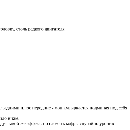
оловку, столь редкого двигателя.
 с задними плюс передние - моц кувыркается подминая под себя
аздо ниже.
дут такой же эффект, но сломать кофры случайно уронив