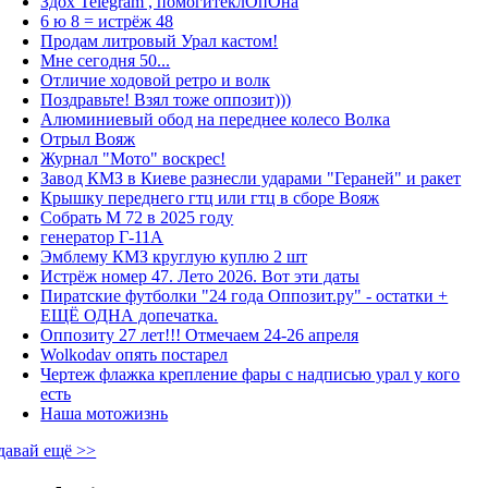
Здох Telegram , помогитеклОпОна
6 ю 8 = истрёж 48
Продам литровый Урал кастом!
Мне сегодня 50...
Отличие ходовой ретро и волк
Поздравьте! Взял тоже оппозит)))
Алюминиевый обод на переднее колесо Волка
Отрыл Вояж
Журнал "Мото" воскрес!
Завод КМЗ в Киеве разнесли ударами "Гераней" и ракет
Крышку переднего гтц или гтц в сборе Вояж
Собрать М 72 в 2025 году
генератор Г-11А
Эмблему КМЗ круглую куплю 2 шт
Истрёж номер 47. Лето 2026. Вот эти даты
Пиратские футболки "24 года Оппозит.ру" - остатки +
ЕЩЁ ОДНА допечатка.
Оппозиту 27 лет!!! Отмечаем 24-26 апреля
Wolkodav опять постарел
Чертеж флажка крепление фары с надписью урал у кого
есть
Наша мотожизнь
давай ещё >>