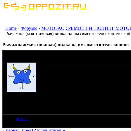
Home
›
Форумы
›
MOTOFAQ : РЕМОНТ И ТЮНИНГ МОТО
Рычажная(маятниковая) вилка на имз вместо телескопической
Рычажная(маятниковая) вилка на имз вместо телескопичес
оппозитчик
30-09-11 17:26
pasha777
Привет всем. Не знаю что делать вот. Прио
покралил а она не подходит в стаканы от те
охота.Как быть? искать другую телескопиче
больше ни как нельзя? Помогите пожалуйста.
рычажная в них норм встанет?
на сайте: июл-11
нахождение:
c.Туринская
Слобода
войти
« первая
‹ пред
1
2
3
след ›
конец »