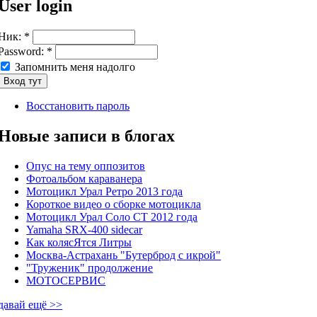
User login
Ник:
*
Password:
*
Запомнить меня надолго
Восстановить пароль
Новые записи в блогах
Опус на тему оппозитов
Фотоальбом караванера
Мотоцикл Урал Ретро 2013 года
Короткое видео о сборке мотоцикла
Мотоцикл Урал Соло СТ 2012 года
Yamaha SRX-400 sidecar
Как колясЯтся Литры
Москва-Астрахань "Бутерброд с икрой"
"Труженик" продолжение
МОТОСЕРВИС
давай ещё >>