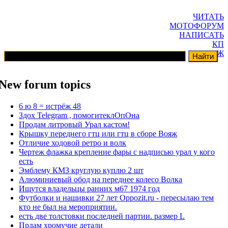
ЧИТАТЬ
МОТОФОРУМ
НАПИСАТЬ
КП
ГАРАЖ
New forum topics
6 ю 8 = истрёж 48
Здох Telegram , помогитеклОпОна
Продам литровый Урал кастом!
Крышку переднего гтц или гтц в сборе Вояж
Отличие ходовой ретро и волк
Чертеж флажка крепление фары с надписью урал у кого
есть
Эмблему КМЗ круглую куплю 2 шт
Алюминиевый обод на переднее колесо Волка
Ищутся владельцы ранних м67 1974 год
Футболки и нашивки 27 лет Oppozit.ru - пересылаю тем
кто не был на мероприятии.
есть две толстовки последней партии. размер L
Прдам хромучие детали