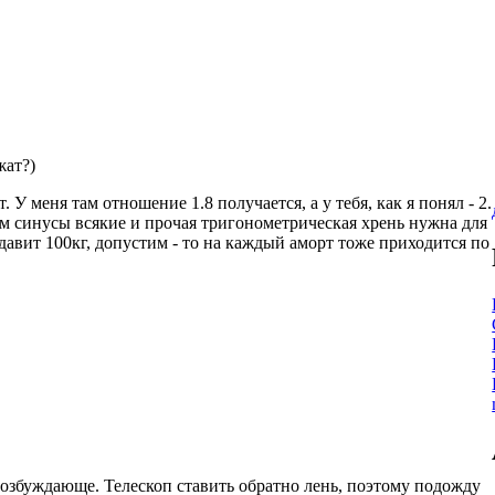
жат?)
 У меня там отношение 1.8 получается, а у тебя, как я понял - 2.
там синусы всякие и прочая тригонометрическая хрень нужна для
о давит 100кг, допустим - то на каждый аморт тоже приходится по
возбуждающе. Телескоп ставить обратно лень, поэтому подожду