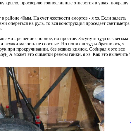
жу крыло, просверлю говносливные отверстия в ушах, покрашу
 в районе 40мм. На счет жесткости амортов - я хз. Если залезть
ми опереться на руль, то вся конструкция проседает сантиметра
т.
шами - решение спорное, но простое. Засунуть туда ось весьма
 и втулки малость не соосные. Но попихав туда-обратно ось, я
 рук при прокручивании, без всяких киянок. Собирал я это все
бу(( А может это ошметки резьбы гайки, я хз. Как это вылечить?