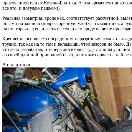
проточенной оси от Котика-Братика. А тем временем приколхо
все это, и погуляю пешком))
Реальная геометрия, вроде как, соответствует рассчетной, вылет
ногами на заднюю (подрессоренную уже) часть маятника, а рука
на полтора-два; если сесть на седло - то вроде ваще не проседае
Крепление оси колеса посредством неразрезных втулок с вклады
трудно, так как на то там и вкладыши, чтоб зазоров не было. Да
это дело разработал, и теперь она входит туда с диким усилием
со своей длинной приводной осью, и похоже сорвал на ней резь
Вот картинки.