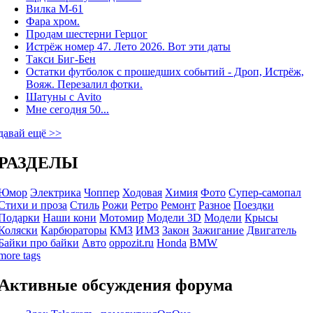
Вилка М-61
Фара хром.
Продам шестерни Герцог
Истрёж номер 47. Лето 2026. Вот эти даты
Такси Биг-Бен
Остатки футболок с прошедших событий - Дроп, Истрёж,
Вояж. Перезалил фотки.
Шатуны с Avito
Мне сегодня 50...
давай ещё >>
РАЗДЕЛЫ
Юмор
Электрика
Чоппер
Ходовая
Химия
Фото
Супер-самопал
Стихи и проза
Стиль
Рожи
Ретро
Ремонт
Разное
Поездки
Подарки
Наши кони
Мотомир
Модели 3D
Модели
Крысы
Коляски
Карбюраторы
КМЗ
ИМЗ
Закон
Зажигание
Двигатель
Байки про байки
Авто
oppozit.ru
Honda
BMW
more tags
Активные обсуждения форума