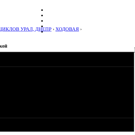
ЦИКЛОВ УРАЛ, ДНЕПР
›
ХОДОВАЯ
›
кой
брел рычажную вилку, установил на нее амортизаторы, все
лескопической. У телескопа они длиннее а обрезать не
скую и обрезать стаканы чтоли? Как этого не хочется. А
 И вообще раз все так, от телескопа если кожухи обрезать то