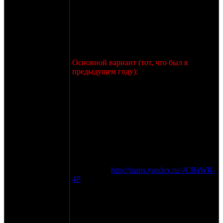
Пущино на перекресток: прямо - дорога с
двумя полосами движения в каждую
сторону, разделенными газоном, налево и
направо - обычные двухсторонние
дороги.
Далее:
Основной вариант (тот, что был в
предыдущем году):
С перекрестка сворачиваете налево, мимо
заправки, дорога плавно идет вниз,
проезжаете под опорой ЛЭП, дорога
начинает заворачивать плавно налево,
вправо будет съезд на грунт (от
перекрестка - метров 900 примерно).
Съезжаете вниз и сразу же начинается
подъем. Едете вверх, метров 150, налево
и назад под острым углом будет спуск,
вам туда, нас уже будет видно.
Схема вот:
http://maps.yandex.ru/-/CBaWR-
4P
Для тех, кто на одиночке - можно ехать
той же дорогой, что и в том году, колясыч
и авто - не проедут, там перегородили
дорогу булыжниками