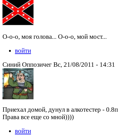
О-о-о, моя голова... О-о-о, мой мост...
войти
Синий Оппозичег Вс, 21/08/2011 - 14:31
Приехал домой, дунул в алкотестер - 0.8п
Права все еще со мной))))
войти