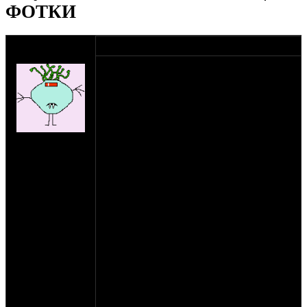
ФОТКИ
оппозитчик
02-08-11 12:36
Shlans
Итак, стартует подготовка к
становящемуся уже традиционным
Мотооппозитному Южноподмосковью в
Пущино. Слет будет уже четвертый по
счету. Мы будем на поляне уже с утра, так
что гостей ждем уже часов с 10 утра
на сайте: ноя-04
пятницы.
нахождение:
Пущино
В планах и программе: шашлыки,
купаты, соки-воды-пиво-водки, самовар с
сушками, ненапрягающая музыка, мячик
волейбольный, бадминтончик.
Силами организаторов будут полностью
закуплены все нужные продукты,
выпивка, закуска, запивка, питьевая вода,
дрова. В воскресенье, как и в
предыдущие годы, по чекам вся сумма
раскидывается на всех. В среднем в
предыдущие годы получалось по 850