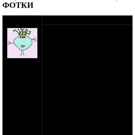
ФОТКИ
оппозитчик
02-08-11 12:36
Shlans
Итак, стартует подготовка к
становящемуся уже традиционным
Мотооппозитному Южноподмосковью в
Пущино. Слет будет уже четвертый по
счету. Мы будем на поляне уже с утра, так
что гостей ждем уже часов с 10 утра
на сайте: ноя-04
пятницы.
нахождение:
Пущино
В планах и программе: шашлыки,
купаты, соки-воды-пиво-водки, самовар с
сушками, ненапрягающая музыка, мячик
волейбольный, бадминтончик.
Силами организаторов будут полностью
закуплены все нужные продукты,
выпивка, закуска, запивка, питьевая вода,
дрова. В воскресенье, как и в
предыдущие годы, по чекам вся сумма
раскидывается на всех. В среднем в
предыдущие годы получалось по 850