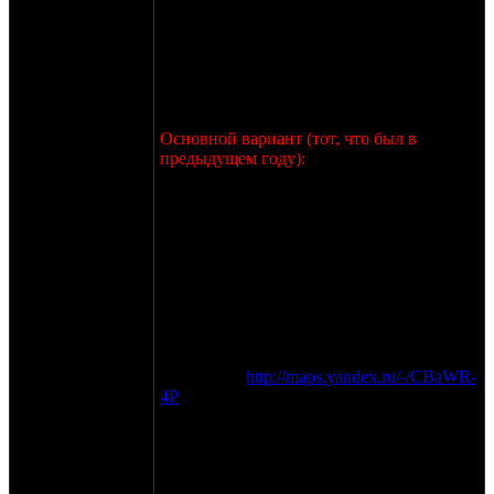
Пущино на перекресток: прямо - дорога с
двумя полосами движения в каждую
сторону, разделенными газоном, налево и
направо - обычные двухсторонние
дороги.
Далее:
Основной вариант (тот, что был в
предыдущем году):
С перекрестка сворачиваете налево, мимо
заправки, дорога плавно идет вниз,
проезжаете под опорой ЛЭП, дорога
начинает заворачивать плавно налево,
вправо будет съезд на грунт (от
перекрестка - метров 900 примерно).
Съезжаете вниз и сразу же начинается
подъем. Едете вверх, метров 150, налево
и назад под острым углом будет спуск,
вам туда, нас уже будет видно.
Схема вот:
http://maps.yandex.ru/-/CBaWR-
4P
Для тех, кто на одиночке - можно ехать
той же дорогой, что и в том году, колясыч
и авто - не проедут, там перегородили
дорогу булыжниками