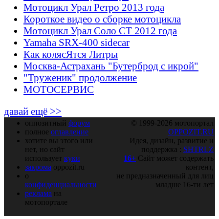
Мотоцикл Урал Ретро 2013 года
Короткое видео о сборке мотоцикла
Мотоцикл Урал Соло СТ 2012 года
Yamaha SRX-400 sidecar
Как колясЯтся Литры
Москва-Астрахань "Бутерброд с икрой"
"Труженик" продолжение
МОТОСЕРВИС
давай ещё >>
оппозитный
форум
© 1999-2026 мотопортал
полное
оглавление
OPPOZIT.RU
хотите вы этого или
Идея, дизайн, развитие и
нет, но сайт
поддержка :
SHTRLZ
использует
куки
16+
Сайт может содержать
закрома
oppozit.ru
контент,
о
не предназначенный для лиц
конфиденциальности
младше 16-ти лет
реклама
на
мотопортале