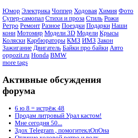
Юмор
Электрика
Чоппер
Ходовая
Химия
Фото
Супер-самопал
Стихи и проза
Стиль
Рожи
Ретро
Ремонт
Разное
Поездки
Подарки
Наши
кони
Мотомир
Модели 3D
Модели
Крысы
Коляски
Карбюраторы
КМЗ
ИМЗ
Закон
Зажигание
Двигатель
Байки про байки
Авто
oppozit.ru
Honda
BMW
more tags
Активные обсуждения
форума
6 ю 8 = истрёж 48
Продам литровый Урал кастом!
Мне сегодня 50...
Здох Telegram , помогитеклОпОна
Отличие ходовой ретро и волк