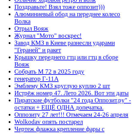
Поздравьте! Взял тоже оппозит)))
Алюминиевый обод на переднее колесо
Волка
Отрыл Вояж
Журнал "Мото" воскрес!
Завод КМЗ в Киеве разнесли ударами
"Гераней" и ракет
Крышку переднего гтц или гтц в сборе
Вояж
Собрать М 72 в 2025 году
генератор Г-11А
Эмблему КМЗ круглую куплю 2 шт
Истрёж номер 47. Лето 2026. Вот эти даты
Пиратские футболки "24 года Оппозит.ру" -
остатки + ЕЩЁ ОДНА допечатка.
Оппозиту 27 лет!!! Отмечаем 24-26 апреля
Wolkodav опять постарел
Чертеж флажка крепление фары с