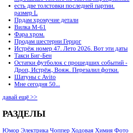
есть две толстовки последней партии.
размер L
Прдам хромучие детали
Вилка М-61
Фара хром.
Продам шестерни Герцог
Истрёж номер 47. Лето 2026. Вот эти даты
Такси Биг-Бен
Остатки футболок с прошедших событий -
Дроп, Истрёж, Вояж. Перезалил фотки.
Шатуны с Avito
Мне сегодня 50...
давай ещё >>
РАЗДЕЛЫ
Юмор
Электрика
Чоппер
Ходовая
Химия
Фото