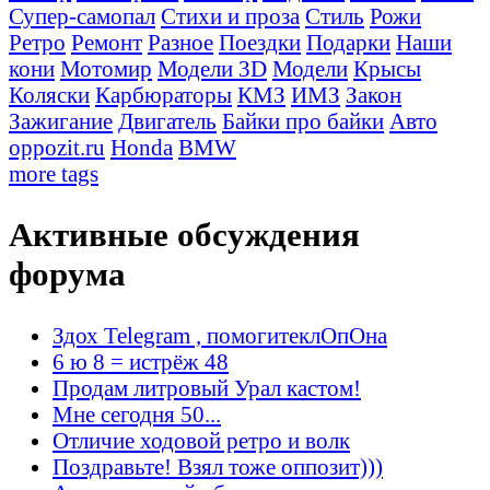
Супер-самопал
Стихи и проза
Стиль
Рожи
Ретро
Ремонт
Разное
Поездки
Подарки
Наши
кони
Мотомир
Модели 3D
Модели
Крысы
Коляски
Карбюраторы
КМЗ
ИМЗ
Закон
Зажигание
Двигатель
Байки про байки
Авто
oppozit.ru
Honda
BMW
more tags
Активные обсуждения
форума
Здох Telegram , помогитеклОпОна
6 ю 8 = истрёж 48
Продам литровый Урал кастом!
Мне сегодня 50...
Отличие ходовой ретро и волк
Поздравьте! Взял тоже оппозит)))