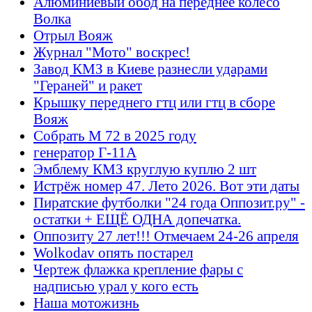
Алюминиевый обод на переднее колесо
Волка
Отрыл Вояж
Журнал "Мото" воскрес!
Завод КМЗ в Киеве разнесли ударами
"Гераней" и ракет
Крышку переднего гтц или гтц в сборе
Вояж
Собрать М 72 в 2025 году
генератор Г-11А
Эмблему КМЗ круглую куплю 2 шт
Истрёж номер 47. Лето 2026. Вот эти даты
Пиратские футболки "24 года Оппозит.ру" -
остатки + ЕЩЁ ОДНА допечатка.
Оппозиту 27 лет!!! Отмечаем 24-26 апреля
Wolkodav опять постарел
Чертеж флажка крепление фары с
надписью урал у кого есть
Наша мотожизнь