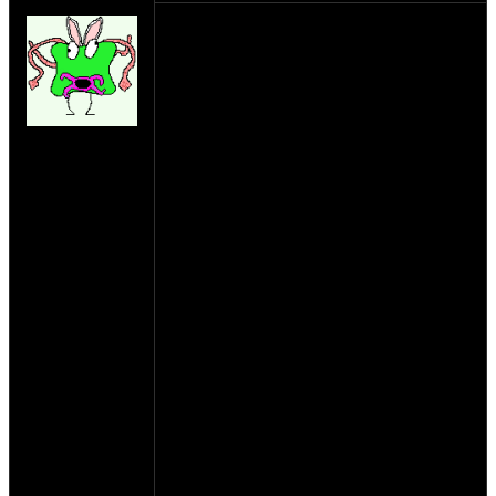
AndyMan
***Программа фестиваля***
29.07 Пятница
12:00 - 16:00 - Заезд, Дружеский Пивинг
& Шашлыкинг
16:00 - 00:00 - Рок-Концерт:
на сайте: апр-07
ДВИЖЕНИЕ, РОБЕРТ БЕНД, НАБАТ,
нахождение:
АЛЬТАИР, MONOLITH, СТИХИЯ,
Суздаль
ГРАН-КУРАЖЪ, ХАРИЗМА
30.07 Суббота
12:00 - 13:00 - МОТО ПАРАД
14:00 - 15:00 - 6-этап чемпионата России
по UNIMOTO
15:00 - 16:00 - MOTOTRIAL
16:00 - 18:00 - Дружеский Пивинг &
Шашлыкинг
18:00 - 00:00 - Рок-Концерт: PIT-STOP,
MAD BAND, TEQUILA PLUS,
МАМУЛЬКИ БЕНД, БАХЫТ КОМПОТ,
ЛЕПРИКОНСЫ
00:00 - 04:00 - FIRE-SHOW, DISCO GO-
GO