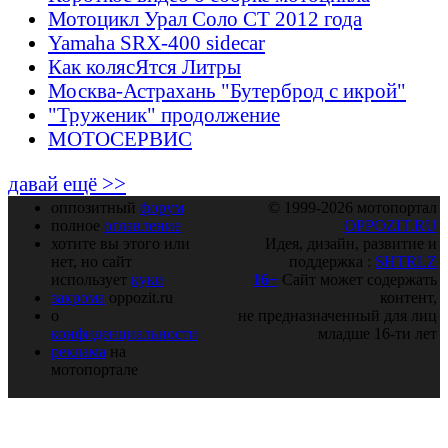
Мотоцикл Урал Соло СТ 2012 года
Yamaha SRX-400 sidecar
Как колясЯтся Литры
Москва-Астрахань "Бутерброд с икрой"
"Труженик" продолжение
МОТОСЕРВИС
давай ещё >>
оппозитный
форум
© 1999-2026 мотопортал
полное
оглавление
OPPOZIT.RU
хотите вы этого или
Идея, дизайн, развитие и
нет, но сайт
поддержка :
SHTRLZ
использует
куки
16+
Сайт может содержать
закрома
oppozit.ru
контент,
о
не предназначенный для лиц
конфиденциальности
младше 16-ти лет
реклама
на
мотопортале