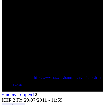
либо ограничений по стране-
производителю и по типу товара
(мотоциклы, железкяки, шмотки,
книжки)
Как добраться
После Суздаля на Гаврилов Посад и в
Меньчаково повернуть на турбазу
"Автомобилист"
Карта проезда (Yandex)
Контакты
По организационным вопросам звонить -
тел.+79209025530
С сайта Крейзи риджн мс.
http://www.crazyregionmc.ru/mainframe.html
войти
« первая
‹ пред
1
2
КИР 2 Пт, 29/07/2011 - 11:59