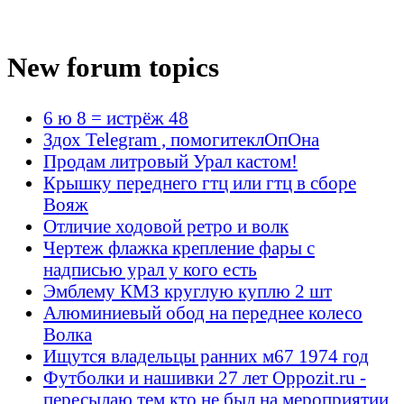
New forum topics
6 ю 8 = истрёж 48
Здох Telegram , помогитеклОпОна
Продам литровый Урал кастом!
Крышку переднего гтц или гтц в сборе
Вояж
Отличие ходовой ретро и волк
Чертеж флажка крепление фары с
надписью урал у кого есть
Эмблему КМЗ круглую куплю 2 шт
Алюминиевый обод на переднее колесо
Волка
Ищутся владельцы ранних м67 1974 год
Футболки и нашивки 27 лет Oppozit.ru -
пересылаю тем кто не был на мероприятии.