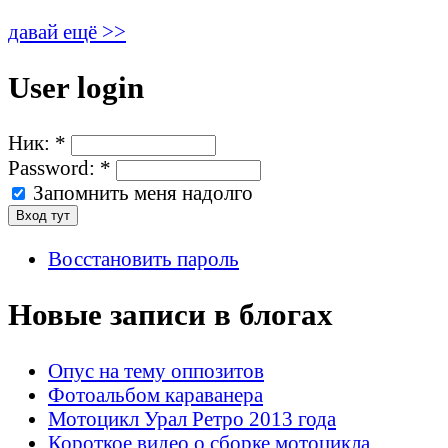
давай ещё >>
User login
Ник:
*
Password:
*
Запомнить меня надолго
Восстановить пароль
Новые записи в блогах
Опус на тему оппозитов
Фотоальбом караванера
Мотоцикл Урал Ретро 2013 года
Короткое видео о сборке мотоцикла