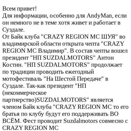
Всем привет!
Для информации, особенно для AndyMan, если
он немного не в теме хотя живет и работает в
Суздале.
От Байк клуба "CRAZY REGION MC ШУЯ" во
владимирской области открыта чепта "CRAZY
REGION MC Владимир". В состав чепты вошел
президент "НП SUZDALMOTORS" Антон
Костин. "НП SUZDALMOTORS" продолжает
по традиции проводить ежегодный
мотофестиваль "На Шестой Передаче" в
Суздале. Так-как президент "НП
(некоммерческое
партнерство)SUZDALMOTORS" является
членом Байк клуба "CRAZY REGION MC то его
братья по клубу будут его поддерживать ВО
ВСЁМ. Фест проводит Suzdalmotors совмесно с
CRAZY REGION MC