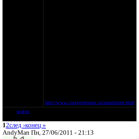
либо ограничений по стране-
производителю и по типу товара
(мотоциклы, железкяки, шмотки,
книжки)
Как добраться
После Суздаля на Гаврилов Посад и в
Меньчаково повернуть на турбазу
"Автомобилист"
Карта проезда (Yandex)
Контакты
По организационным вопросам звонить -
тел.+79209025530
С сайта Крейзи риджн мс.
http://www.crazyregionmc.ru/mainframe.html
войти
1
2
след ›
конец »
AndyMan Пн, 27/06/2011 - 21:13