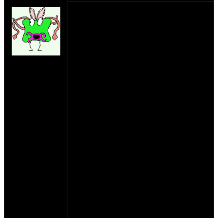
AndyMan
***Программа фестиваля***
29.07 Пятница
12:00 - 16:00 - Заезд, Дружеский Пивинг
& Шашлыкинг
16:00 - 00:00 - Рок-Концерт:
на сайте: апр-07
ДВИЖЕНИЕ, РОБЕРТ БЕНД, НАБАТ,
нахождение:
АЛЬТАИР, MONOLITH, СТИХИЯ,
Суздаль
ГРАН-КУРАЖЪ, ХАРИЗМА
30.07 Суббота
12:00 - 13:00 - МОТО ПАРАД
14:00 - 15:00 - 6-этап чемпионата России
по UNIMOTO
15:00 - 16:00 - MOTOTRIAL
16:00 - 18:00 - Дружеский Пивинг &
Шашлыкинг
18:00 - 00:00 - Рок-Концерт: PIT-STOP,
MAD BAND, TEQUILA PLUS,
МАМУЛЬКИ БЕНД, БАХЫТ КОМПОТ,
ЛЕПРИКОНСЫ
00:00 - 04:00 - FIRE-SHOW, DISCO GO-
GO