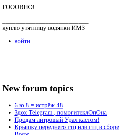
ГОООВНО!
__________________________
куплю утятницу водянки ИМЗ
войти
New forum topics
6 ю 8 = истрёж 48
Здох Telegram , помогитеклОпОна
Продам литровый Урал кастом!
Крышку переднего гтц или гтц в сборе
Вояж