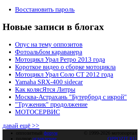
Восстановить пароль
Новые записи в блогах
Опус на тему оппозитов
Фотоальбом караванера
Мотоцикл Урал Ретро 2013 года
Короткое видео о сборке мотоцикла
Мотоцикл Урал Соло СТ 2012 года
Yamaha SRX-400 sidecar
Как колясЯтся Литры
Москва-Астрахань "Бутерброд с икрой"
"Труженик" продолжение
МОТОСЕРВИС
давай ещё >>
оппозитный
форум
© 1999-2026 мотопортал
полное
оглавление
OPPOZIT.RU