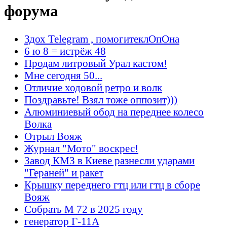
форума
Здох Telegram , помогитеклОпОна
6 ю 8 = истрёж 48
Продам литровый Урал кастом!
Мне сегодня 50...
Отличие ходовой ретро и волк
Поздравьте! Взял тоже оппозит)))
Алюминиевый обод на переднее колесо
Волка
Отрыл Вояж
Журнал "Мото" воскрес!
Завод КМЗ в Киеве разнесли ударами
"Гераней" и ракет
Крышку переднего гтц или гтц в сборе
Вояж
Собрать М 72 в 2025 году
генератор Г-11А