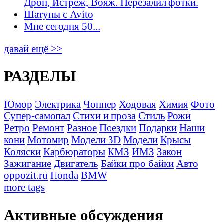
Дроп, Истрёж, Вояж. Перезалил фотки.
Шатуны с Avito
Мне сегодня 50...
давай ещё >>
РАЗДЕЛЫ
Юмор
Электрика
Чоппер
Ходовая
Химия
Фото
Супер-самопал
Стихи и проза
Стиль
Рожи
Ретро
Ремонт
Разное
Поездки
Подарки
Наши
кони
Мотомир
Модели 3D
Модели
Крысы
Коляски
Карбюраторы
КМЗ
ИМЗ
Закон
Зажигание
Двигатель
Байки про байки
Авто
oppozit.ru
Honda
BMW
more tags
Активные обсуждения