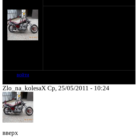
оппозитчик
25-05-11 10:24
Zlo_na_kolesaX
Мотоцикл К-750,рама м-72,будет
эксплуатироваться с коляской как
мотоцикл выходного дня,помогите с
выбором резины-есть желание поставить
шину как на Урале Ретро,не
шашечки,гладкая .Скажите ,что за модель
на сайте: ноя-10
,страна производитель.К выбору шин
нахождение:
отношусь весьма кропотливо( 8.103. 10 с
Мытищи
шашечками на мокром асфальте вел себя
агресивно.ЗЫ сход-развал в
норме)Прошу отнестись с пониманием.
войти
Zlo_na_kolesaX Ср, 25/05/2011 - 10:24
вверх