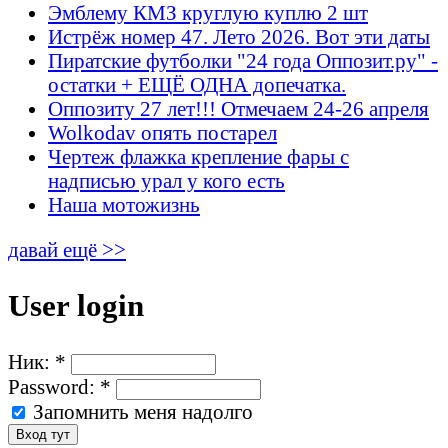
Эмблему КМЗ круглую куплю 2 шт
Истрёж номер 47. Лето 2026. Вот эти даты
Пиратские футболки "24 года Оппозит.ру" -
остатки + ЕЩЁ ОДНА допечатка.
Оппозиту 27 лет!!! Отмечаем 24-26 апреля
Wolkodav опять постарел
Чертеж флажка крепление фары с
надписью урал у кого есть
Наша мотожизнь
давай ещё >>
User login
Ник:
*
Password:
*
Запомнить меня надолго