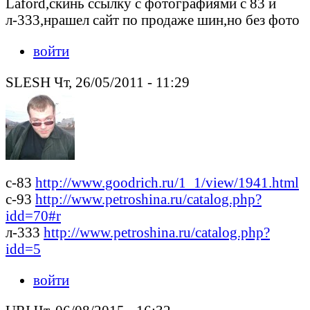
Laford,скинь ссылку с фотографиями с 83 и
л-333,нрашел сайт по продаже шин,но без фото
войти
SLESH Чт, 26/05/2011 - 11:29
с-83
http://www.goodrich.ru/1_1/view/1941.html
с-93
http://www.petroshina.ru/catalog.php?
idd=70#r
л-333
http://www.petroshina.ru/catalog.php?
idd=5
войти