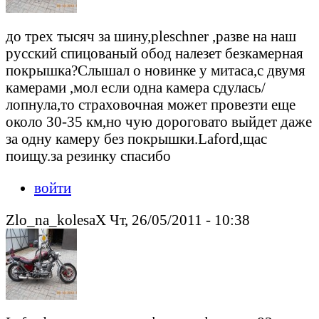
до трех тысяч за шину,pleschner ,разве на наш
русский спицованый обод налезет безкамерная
покрышка?Слышал о новинке у митаса,с двумя
камерами ,мол если одна камера сдулась/
лопнула,то страховочная может провезти еще
около 30-35 км,но чую дороговато выйдет даже
за одну камеру без покрышки.Laford,щас
поищу.за резинку спасибо
войти
Zlo_na_kolesaX Чт, 26/05/2011 - 10:38