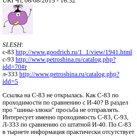
URI Чт, 06/08/2015 - 16:32
SLESH
:
с-83
http://www.goodrich.ru/1_1/view/1941.html
с-93
http://www.petroshina.ru/catalog.php?
idd=70#r
л-333
http://www.petroshina.ru/catalog.php?
idd=5
Ссылка на С-83 не открылась. Как С-83 по
проходимости по сравнению с И-40? В раздел
про "шины-злюки" просьба не отправлять.
Интересует именно проходимость С-83, С-93,
Л-333 по сравнению со штатной И-40. По С-83
в тырнете информация практически отсутствует