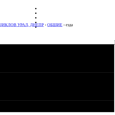
ЦИКЛОВ УРАЛ, ДНЕПР
›
ОБЩИЕ
› езда
на урале-одиночке? (рост 172, вес 53кг)