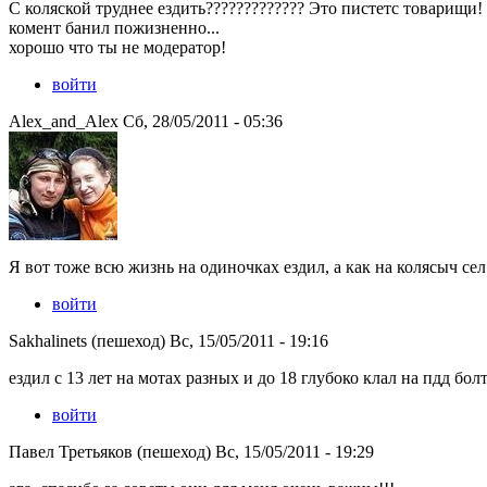
С коляской труднее ездить????????????? Это пистетс товарищи! 
комент банил пожизненно...
хорошо что ты не модератор!
войти
Alex_and_Alex Сб, 28/05/2011 - 05:36
Я вот тоже всю жизнь на одиночках ездил, а как на колясыч сел 
войти
Sakhalinets (пешеход) Вс, 15/05/2011 - 19:16
ездил с 13 лет на мотах разных и до 18 глубоко клал на пдд бол
войти
Павел Третьяков (пешеход) Вс, 15/05/2011 - 19:29