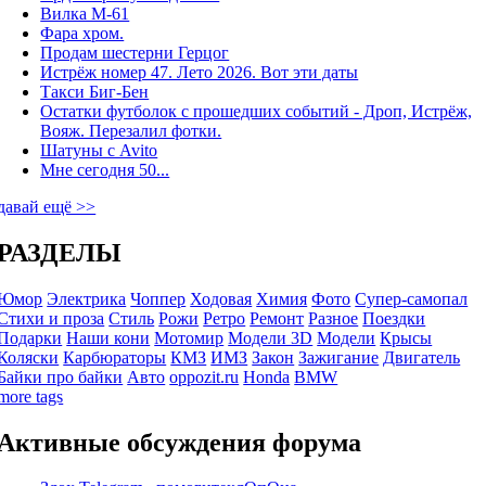
Вилка М-61
Фара хром.
Продам шестерни Герцог
Истрёж номер 47. Лето 2026. Вот эти даты
Такси Биг-Бен
Остатки футболок с прошедших событий - Дроп, Истрёж,
Вояж. Перезалил фотки.
Шатуны с Avito
Мне сегодня 50...
давай ещё >>
РАЗДЕЛЫ
Юмор
Электрика
Чоппер
Ходовая
Химия
Фото
Супер-самопал
Стихи и проза
Стиль
Рожи
Ретро
Ремонт
Разное
Поездки
Подарки
Наши кони
Мотомир
Модели 3D
Модели
Крысы
Коляски
Карбюраторы
КМЗ
ИМЗ
Закон
Зажигание
Двигатель
Байки про байки
Авто
oppozit.ru
Honda
BMW
more tags
Активные обсуждения форума