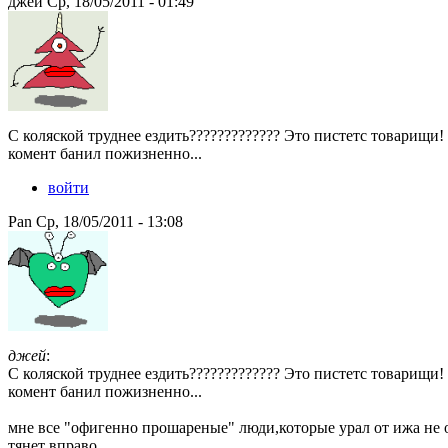
джей Ср, 18/05/2011 - 01:49
С коляской труднее ездить????????????? Это пистетс товарищи! 
комент банил пожизненно...
войти
Pan Ср, 18/05/2011 - 13:08
джей
:
С коляской труднее ездить????????????? Это пистетс товарищи! 
комент банил пожизненно...
мне все "офигенно прошареные" люди,которые урал от ижа не 
тянет вправо.