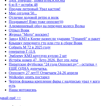
Здох Telegram , помогитеклОпОна
6 ю 8 = истрёж 48
Продам литровый Урал кастом!
Мне сегодня 50...
Отличие ходовой ретро и волк
Поздравьте! Взял тоже оппозит)))
Алюминиевый обод на переднее колесо Волка
Отрыл Вояж
Журнал "Мото" воскрес!
Завод КМЗ в Киеве разнесли ударами "Гераней" и ракет
Крышку переднего гтц или гтц в сборе Вояж
Собрать М 72 в 2025 году
генератор Г-11А
Эмблему КМЗ круглую куплю 2 шт
Истрёж номер 47. Лето 2026. Вот эти даты
Пиратские футболки "24 года Оппозит.ру" - остатки +
ЕЩЁ ОДНА допечатка.
Оппозиту 27 лет!!! Отмечаем 24-26 апреля
Wolkodav опять постарел
Чертеж флажка крепление фары с надписью урал у кого
есть
Наша мотожизнь
давай ещё >>