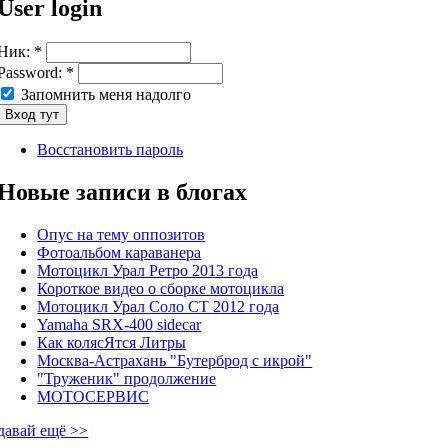
User login
Ник:
*
Password:
*
Запомнить меня надолго
Восстановить пароль
Новые записи в блогах
Опус на тему оппозитов
Фотоальбом караванера
Мотоцикл Урал Ретро 2013 года
Короткое видео о сборке мотоцикла
Мотоцикл Урал Соло СТ 2012 года
Yamaha SRX-400 sidecar
Как колясЯтся Литры
Москва-Астрахань "Бутерброд с икрой"
"Труженик" продолжение
МОТОСЕРВИС
давай ещё >>