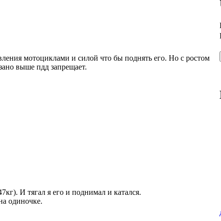
вления мотоциклами и силой что бы поднять его. Но с ростом
азано выше пдд запрещает.
7кг). И тягал я его и поднимал и катался.
на одиночке.