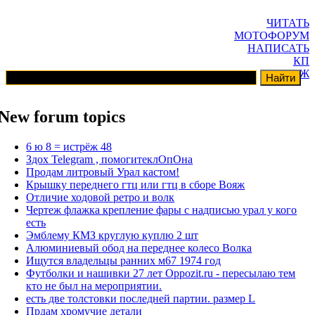
ЧИТАТЬ
МОТОФОРУМ
НАПИСАТЬ
КП
ГАРАЖ
New forum topics
6 ю 8 = истрёж 48
Здох Telegram , помогитеклОпОна
Продам литровый Урал кастом!
Крышку переднего гтц или гтц в сборе Вояж
Отличие ходовой ретро и волк
Чертеж флажка крепление фары с надписью урал у кого
есть
Эмблему КМЗ круглую куплю 2 шт
Алюминиевый обод на переднее колесо Волка
Ищутся владельцы ранних м67 1974 год
Футболки и нашивки 27 лет Oppozit.ru - пересылаю тем
кто не был на мероприятии.
есть две толстовки последней партии. размер L
Прдам хромучие детали