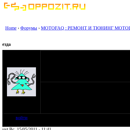
Home
›
Форумы
›
MOTOFAQ : РЕМОНТ И ТЮНИНГ МОТО
езда
оппозитчик
Anonymous
(пешеход)
15-05-11 11:33
вопрос, сможет ли 15 летний парень ездить 
на сайте: янв-70
нахождение:
Тверь
войти
uvt Вс, 15/05/2011 - 11:41