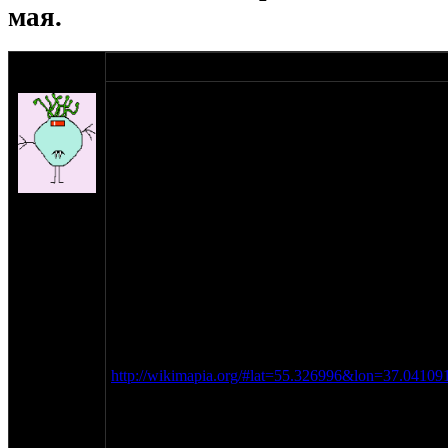
мая.
оппозитчик
18-04-11 9:39
Shlans
Итак, предлагаются Вашему вниманию уже ста
весенние покатушки Мотооппозитного Южнопод
майских праздников (в связи с поздней весной л
выходные после них.
Предлагается поездка и шашлыкинг в относитель
на сайте:
заброшенного/недостроенного объекта с целью (
ноя-04
оном.
нахождение:
Предварительно место уже подобрано, хотя далек
Пущино
Зеленого, поэтому с интересом ждем на рассмо
места для двухдневной поездки в пределах Серп
Подольского районов.
На данный момент к рассмотрению предлагаютс
http://wikimapia.org/#lat=55.326996&lon=37.04
В пределах 10 минут езды есть два заброшенных
Как вариант, можно встать поблизости от одной
позиций ЗРК С-25.