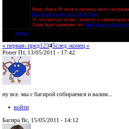
Итак, сбор в 18 часов в пятницу около гипермар
http://maps.yandex.ru/-/CBQNVLiq
Те, что приедут позже - звоните, я сориентирую 
Лаерь будет примерно тут:
http://maps.yandex.r
войти
« первая
‹ пред
1
2
3
4
5
след ›
конец »
Poner Пт, 13/05/2011 - 17:42
ну все. мы с багирой собираемся и валим...
войти
Багира Вс, 15/05/2011 - 14:12