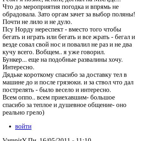
Что до мероприятия погодка и впрямь не
обрадовала. Зато оргам зачет за выбор поляны!
Почти не лило и не дуло.
Псу Норду нереспект - вместо того чтобы
бегать и играть или бегать и все жрать - бегал и
везде совал свой нос и повалил не раз и не два
кучу всего. Вобщем.. я уже говорил.
Бункер... еще на подобные развалины хочу.
Интересно.
Дядьке короткому спасибо за доставку тел в
машине до и после грязюки. и за ствол что дал
пострелять - было весело и интересно.
Всем оппо.. всем приехавшим- большое
спасибо за теплое и душевное общение- оно
реально грело)
войти
VampirY Пн, 16/05/2011 - 11:10