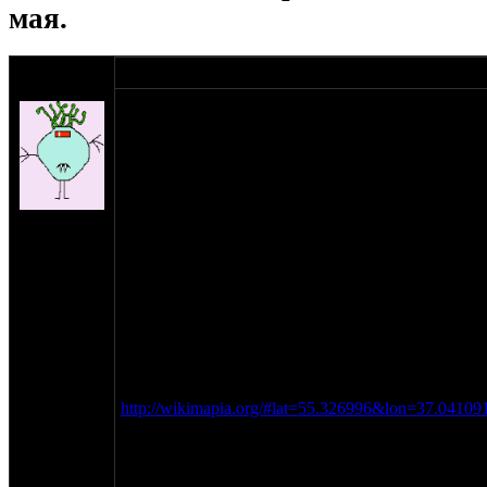
мая.
оппозитчик
18-04-11 9:39
Shlans
Итак, предлагаются Вашему вниманию уже ста
весенние покатушки Мотооппозитного Южнопод
майских праздников (в связи с поздней весной л
выходные после них.
Предлагается поездка и шашлыкинг в относитель
на сайте:
заброшенного/недостроенного объекта с целью (
ноя-04
оном.
нахождение:
Предварительно место уже подобрано, хотя далек
Пущино
Зеленого, поэтому с интересом ждем на рассмо
места для двухдневной поездки в пределах Серп
Подольского районов.
На данный момент к рассмотрению предлагаютс
http://wikimapia.org/#lat=55.326996&lon=37.04
В пределах 10 минут езды есть два заброшенных
Как вариант, можно встать поблизости от одной
позиций ЗРК С-25.