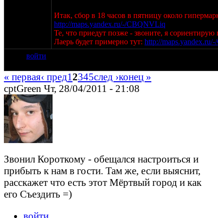
Итак, сбор в 18 часов в пятницу около гипермар
http://maps.yandex.ru/-/CBQNVLiq
Те, что приедут позже - звоните, я сориентирую 
Лаерь будет примерно тут:
http://maps.yandex.r
войти
« первая
‹ пред
1
2
3
4
5
след ›
конец »
cptGreen Чт, 28/04/2011 - 21:08
Звонил Короткому - обещался настроиться и
прибыть к нам в гости. Там же, если выяснит,
расскажет что есть этот Мёртвый город и как
его Съездить =)
войти