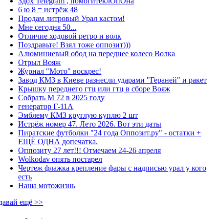
Здох Telegram , помогитеклОпОна
6 ю 8 = истрёж 48
Продам литровый Урал кастом!
Мне сегодня 50...
Отличие ходовой ретро и волк
Поздравьте! Взял тоже оппозит)))
Алюминиевый обод на переднее колесо Волка
Отрыл Вояж
Журнал "Мото" воскрес!
Завод КМЗ в Киеве разнесли ударами "Гераней" и ракет
Крышку переднего гтц или гтц в сборе Вояж
Собрать М 72 в 2025 году
генератор Г-11А
Эмблему КМЗ круглую куплю 2 шт
Истрёж номер 47. Лето 2026. Вот эти даты
Пиратские футболки "24 года Оппозит.ру" - остатки +
ЕЩЁ ОДНА допечатка.
Оппозиту 27 лет!!! Отмечаем 24-26 апреля
Wolkodav опять постарел
Чертеж флажка крепление фары с надписью урал у кого
есть
Наша мотожизнь
давай ещё >>