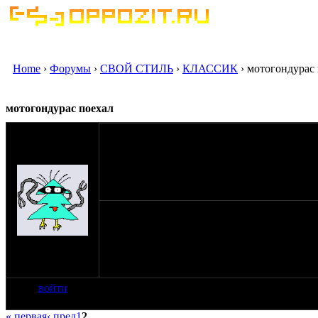
Home
›
Форумы
›
СВОЙ СТИЛЬ
›
КЛАССИК
› мотогондурас
мотогондурас поехал
оппозитчик
Anonymous
(пешеход)
29-02-08 21:55
номер получил, вот только поворотнички пок
на сайте: янв-70
нахождение:
Тверь
войти
« первая
‹ пред
1
2