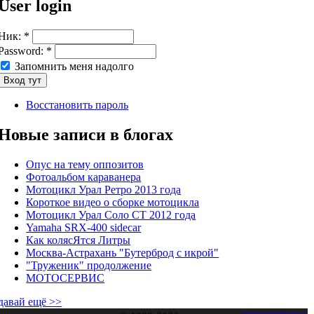
User login
Ник:
*
Password:
*
Запомнить меня надолго
Восстановить пароль
Новые записи в блогах
Опус на тему оппозитов
Фотоальбом караванера
Мотоцикл Урал Ретро 2013 года
Короткое видео о сборке мотоцикла
Мотоцикл Урал Соло СТ 2012 года
Yamaha SRX-400 sidecar
Как колясЯтся Литры
Москва-Астрахань "Бутерброд с икрой"
"Труженик" продолжение
МОТОСЕРВИС
давай ещё >>