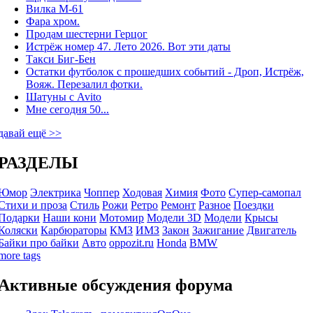
Вилка М-61
Фара хром.
Продам шестерни Герцог
Истрёж номер 47. Лето 2026. Вот эти даты
Такси Биг-Бен
Остатки футболок с прошедших событий - Дроп, Истрёж,
Вояж. Перезалил фотки.
Шатуны с Avito
Мне сегодня 50...
давай ещё >>
РАЗДЕЛЫ
Юмор
Электрика
Чоппер
Ходовая
Химия
Фото
Супер-самопал
Стихи и проза
Стиль
Рожи
Ретро
Ремонт
Разное
Поездки
Подарки
Наши кони
Мотомир
Модели 3D
Модели
Крысы
Коляски
Карбюраторы
КМЗ
ИМЗ
Закон
Зажигание
Двигатель
Байки про байки
Авто
oppozit.ru
Honda
BMW
more tags
Активные обсуждения форума