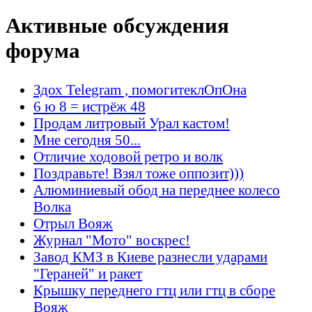
Активные обсуждения
форума
Здох Telegram , помогитеклОпОна
6 ю 8 = истрёж 48
Продам литровый Урал кастом!
Мне сегодня 50...
Отличие ходовой ретро и волк
Поздравьте! Взял тоже оппозит)))
Алюминиевый обод на переднее колесо
Волка
Отрыл Вояж
Журнал "Мото" воскрес!
Завод КМЗ в Киеве разнесли ударами
"Гераней" и ракет
Крышку переднего гтц или гтц в сборе
Вояж