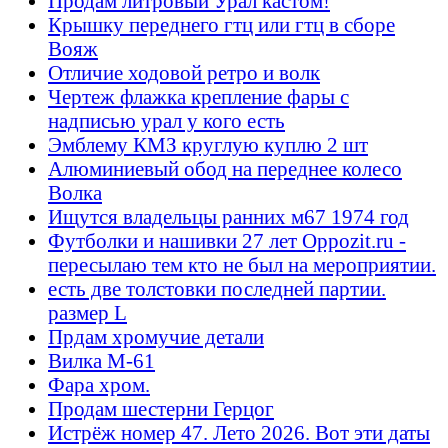
Продам литровый Урал кастом!
Крышку переднего гтц или гтц в сборе
Вояж
Отличие ходовой ретро и волк
Чертеж флажка крепление фары с
надписью урал у кого есть
Эмблему КМЗ круглую куплю 2 шт
Алюминиевый обод на переднее колесо
Волка
Ищутся владельцы ранних м67 1974 год
Футболки и нашивки 27 лет Oppozit.ru -
пересылаю тем кто не был на мероприятии.
есть две толстовки последней партии.
размер L
Прдам хромучие детали
Вилка М-61
Фара хром.
Продам шестерни Герцог
Истрёж номер 47. Лето 2026. Вот эти даты