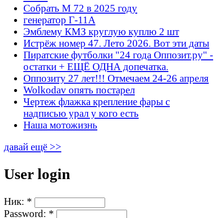
Собрать М 72 в 2025 году
генератор Г-11А
Эмблему КМЗ круглую куплю 2 шт
Истрёж номер 47. Лето 2026. Вот эти даты
Пиратские футболки "24 года Оппозит.ру" -
остатки + ЕЩЁ ОДНА допечатка.
Оппозиту 27 лет!!! Отмечаем 24-26 апреля
Wolkodav опять постарел
Чертеж флажка крепление фары с
надписью урал у кого есть
Наша мотожизнь
давай ещё >>
User login
Ник:
*
Password:
*