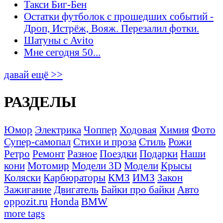
Такси Биг-Бен
Остатки футболок с прошедших событий -
Дроп, Истрёж, Вояж. Перезалил фотки.
Шатуны с Avito
Мне сегодня 50...
давай ещё >>
РАЗДЕЛЫ
Юмор
Электрика
Чоппер
Ходовая
Химия
Фото
Супер-самопал
Стихи и проза
Стиль
Рожи
Ретро
Ремонт
Разное
Поездки
Подарки
Наши
кони
Мотомир
Модели 3D
Модели
Крысы
Коляски
Карбюраторы
КМЗ
ИМЗ
Закон
Зажигание
Двигатель
Байки про байки
Авто
oppozit.ru
Honda
BMW
more tags