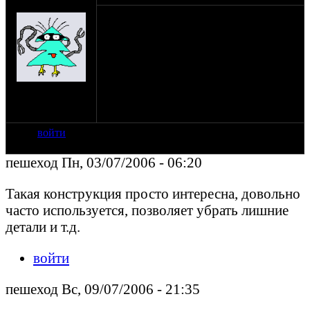
(пешеход)
Есть ли возможность настолшько круто
усилить задний маятник чтобы можно
было поставить один аморт с какой либо
из сторон?
Как вы думаете?
на сайте: янв-70
нахождение:
Тверь
войти
пешеход Пн, 03/07/2006 - 06:20
Такая конструкция просто интересна, довольно
часто используется, позволяет убрать лишние
детали и т.д.
войти
пешеход Вс, 09/07/2006 - 21:35